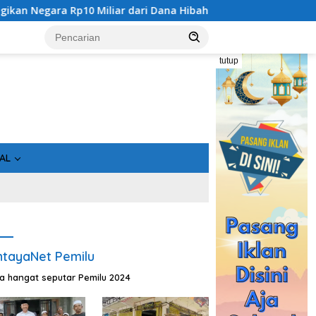
a Rp10 Miliar dari Dana Hibah Rp40 Miliar
Gandeng Bida
tutup
AL
tayaNet Pemilu
ta hangat seputar Pemilu 2024