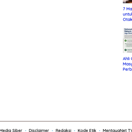
7 Ma
untu
Otak
Ahli
Mas
Per
Maka
Jag
edia Siber
Disclaimer
Redaksi
Kode Etik
MentayaNet T