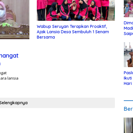
Dim
Wabup Seruyan Terapkan Proaktif,
Mad
Ajak Lansia Desa Sembuluh 1 Senam
Saip
Bersama
Reli
Anak
mangat
n
ngat
Pasl
ara lansia
Ikut
Hari
Urut
Pen
Selengkapnya
Ber