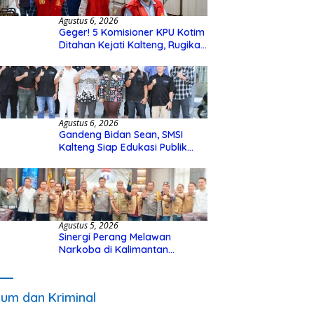
Agustus 6, 2026
Geger! 5 Komisioner KPU Kotim
Ditahan Kejati Kalteng, Rugikan
Negara Rp10 Miliar dari Dana
Hibah Rp40 Miliar
Agustus 6, 2026
Gandeng Bidan Sean, SMSI
Kalteng Siap Edukasi Publik
Soal Peran Strategis DPD RI
Agustus 5, 2026
Sinergi Perang Melawan
Narkoba di Kalimantan
Tengah, GDAN dan Kapolda
Kalteng Siapkan Deklarasi
Akbar
um dan Kriminal