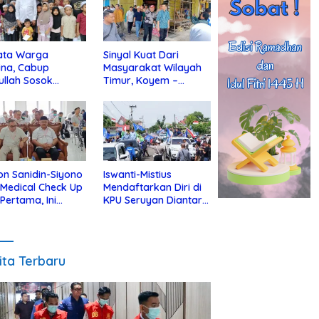
ata Warga
Sinyal Kuat Dari
ina, Cabup
Masyarakat Wilayah
ullah Sosok
Timur, Koyem –
jius Dekat Dengan
Supian Hadi Blusukan
 Yatim
di Kotim
on Sanidin-Siyono
Iswanti-Mistius
i Medical Check Up
Mendaftarkan Diri di
 Pertama, Ini
KPU Seruyan Diantar
an
Diiringi Ribuan
gecekannya
Pendukung
ita Terbaru