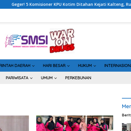
 5 Komisioner KPU Kotim Ditahan Kejati Kalteng, Rugikan Negar
RINTAH DAERAH
HARI BESAR
HUKUM
INTERNASION
PARIWISATA
UMUM
PERKEBUNAN
Men
Beri