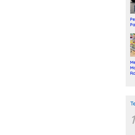
Pe
Pa
Me
Mo
Ra
ke
T
1