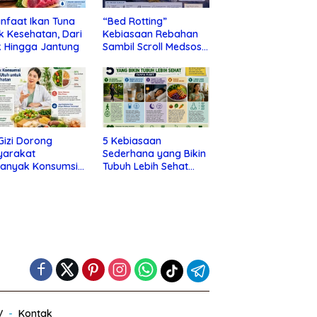
nfaat Ikan Tuna
“Bed Rotting”
k Kesehatan, Dari
Kebiasaan Rebahan
 Hingga Jantung
Sambil Scroll Medsos
yang Ternyata Tanda
Depresi
 Gizi Dorong
5 Kebiasaan
yarakat
Sederhana yang Bikin
banyak Konsumsi
Tubuh Lebih Sehat
nan Utuh untuk
Tanpa Ribet
a Kesehatan
V
Kontak