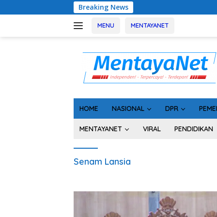
Langsung
Breaking News
Geger!
ke
konten
MENU
MENTAYANET
HOME
NASIONAL
DPR
PEME
MENTAYANET
VIRAL
PENDIDIKAN
Senam Lansia