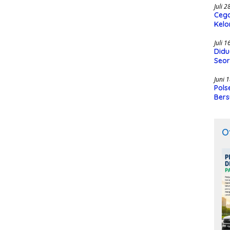
Juli 
Cega
Kelo
SMK
Juli 
Didu
Seor
Juni 
Pols
Bers
O