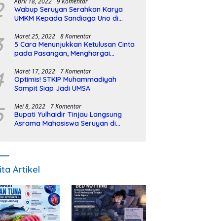
2
April 18, 2022
9 Komentar
Wabup Seruyan Serahkan Karya
UMKM Kepada Sandiaga Uno di
Istiqlal Halal Expo
3
Maret 25, 2022
8 Komentar
5 Cara Menunjukkan Ketulusan Cinta
pada Pasangan, Menghargai
Sepenuh Hati
4
Maret 17, 2022
7 Komentar
Optimis! STKIP Muhammadiyah
Sampit Siap Jadi UMSA
5
Mei 8, 2022
7 Komentar
Bupati Yulhaidir Tinjau Langsung
Asrama Mahasiswa Seruyan di
Banjarmasin
ita Artikel