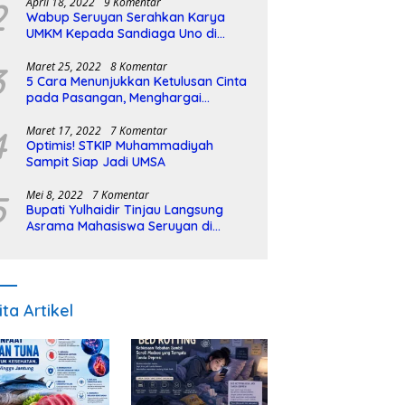
2
April 18, 2022
9 Komentar
Wabup Seruyan Serahkan Karya
UMKM Kepada Sandiaga Uno di
Istiqlal Halal Expo
3
Maret 25, 2022
8 Komentar
5 Cara Menunjukkan Ketulusan Cinta
pada Pasangan, Menghargai
Sepenuh Hati
4
Maret 17, 2022
7 Komentar
Optimis! STKIP Muhammadiyah
Sampit Siap Jadi UMSA
5
Mei 8, 2022
7 Komentar
Bupati Yulhaidir Tinjau Langsung
Asrama Mahasiswa Seruyan di
Banjarmasin
ita Artikel