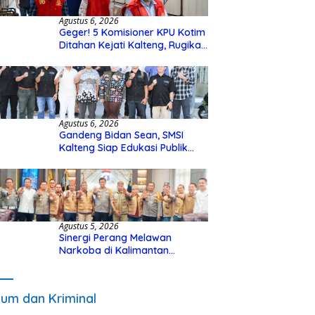
Agustus 6, 2026
Geger! 5 Komisioner KPU Kotim
Ditahan Kejati Kalteng, Rugikan
Negara Rp10 Miliar dari Dana
Hibah Rp40 Miliar
Agustus 6, 2026
Gandeng Bidan Sean, SMSI
Kalteng Siap Edukasi Publik
Soal Peran Strategis DPD RI
Agustus 5, 2026
Sinergi Perang Melawan
Narkoba di Kalimantan
Tengah, GDAN dan Kapolda
Kalteng Siapkan Deklarasi
Akbar
um dan Kriminal