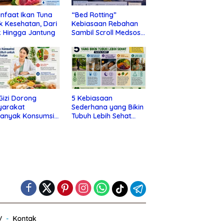
nfaat Ikan Tuna
“Bed Rotting”
k Kesehatan, Dari
Kebiasaan Rebahan
 Hingga Jantung
Sambil Scroll Medsos
yang Ternyata Tanda
Depresi
 Gizi Dorong
5 Kebiasaan
yarakat
Sederhana yang Bikin
banyak Konsumsi
Tubuh Lebih Sehat
nan Utuh untuk
Tanpa Ribet
a Kesehatan
V
Kontak