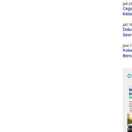
Juli 
Cega
Kelo
SMK
Juli 
Didu
Seor
Juni 
Pols
Bers
O