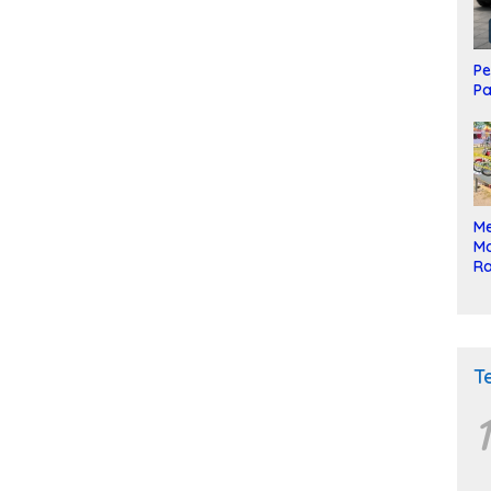
Pe
Pa
Me
Mo
Ra
ke
T
1