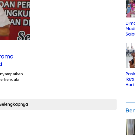
Dim
Mad
Saip
Reli
Anak
srama
i
menyampaikan
Pasl
terkendala
Ikut
Hari
Urut
Pen
Selengkapnya
Ber