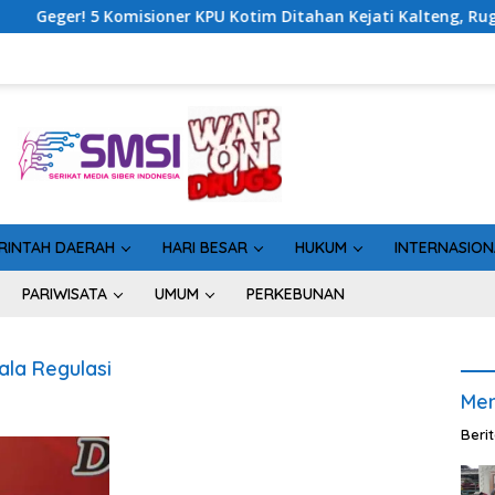
omisioner KPU Kotim Ditahan Kejati Kalteng, Rugikan Negara Rp
RINTAH DAERAH
HARI BESAR
HUKUM
INTERNASION
PARIWISATA
UMUM
PERKEBUNAN
la Regulasi
Men
Beri