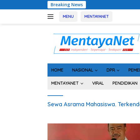
Langsung
Breaking News
Geger! 5 K
ke
konten
MENU
MENTAYANET
HOME
NASIONAL
DPR
PEME
MENTAYANET
VIRAL
PENDIDIKAN
Sewa Asrama Mahasiswa. Terkenda