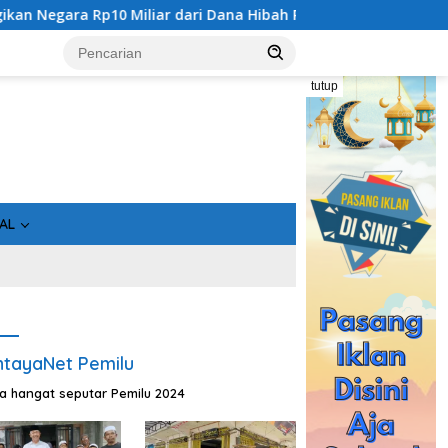
10 Miliar dari Dana Hibah Rp40 Miliar
Gandeng Bidan Se
tutup
AL
tayaNet Pemilu
ta hangat seputar Pemilu 2024