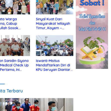
ata Warga
Sinyal Kuat Dari
ina, Cabup
Masyarakat Wilayah
ullah Sosok
Timur, Koyem –
jius Dekat Dengan
Supian Hadi Blusukan
 Yatim
di Kotim
on Sanidin-Siyono
Iswanti-Mistius
i Medical Check Up
Mendaftarkan Diri di
 Pertama, Ini
KPU Seruyan Diantar
an
Diiringi Ribuan
gecekannya
Pendukung
ita Terbaru