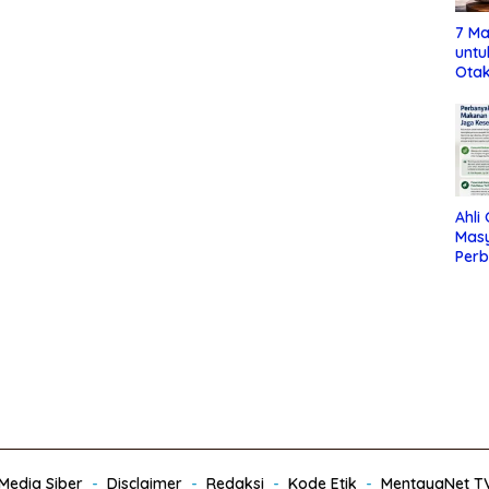
7 Ma
untu
Otak
Ahli
Mas
Per
Maka
Jag
edia Siber
Disclaimer
Redaksi
Kode Etik
MentayaNet T