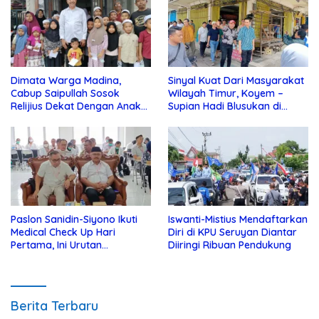
Dimata Warga Madina,
Sinyal Kuat Dari Masyarakat
Cabup Saipullah Sosok
Wilayah Timur, Koyem –
Relijius Dekat Dengan Anak
Supian Hadi Blusukan di
Yatim
Kotim
Paslon Sanidin-Siyono Ikuti
Iswanti-Mistius Mendaftarkan
Medical Check Up Hari
Diri di KPU Seruyan Diantar
Pertama, Ini Urutan
Diiringi Ribuan Pendukung
Pengecekannya
Berita Terbaru