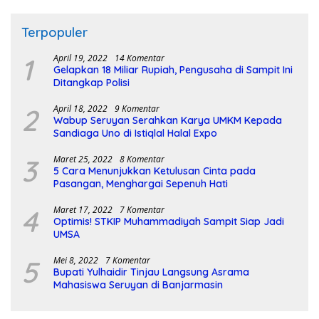
Terpopuler
1
April 19, 2022
14 Komentar
Gelapkan 18 Miliar Rupiah, Pengusaha di Sampit Ini
Ditangkap Polisi
2
April 18, 2022
9 Komentar
Wabup Seruyan Serahkan Karya UMKM Kepada
Sandiaga Uno di Istiqlal Halal Expo
3
Maret 25, 2022
8 Komentar
5 Cara Menunjukkan Ketulusan Cinta pada
Pasangan, Menghargai Sepenuh Hati
4
Maret 17, 2022
7 Komentar
Optimis! STKIP Muhammadiyah Sampit Siap Jadi
UMSA
5
Mei 8, 2022
7 Komentar
Bupati Yulhaidir Tinjau Langsung Asrama
Mahasiswa Seruyan di Banjarmasin