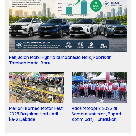
Penjualan Mobil Hybrid di Indonesia Naik, Pabrikan
Tambah Model Baru
Meriah! Borneo Motor Fest
Race Motoprix 2023 di
2023 Rayakan Hari Jadi
Sambut Antusias, Bupati
ke-2 Dekade
Kotim Janji Tuntaskan
Pembangunan Sirkuit