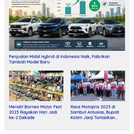
Penjualan Mobil Hybrid di Indonesia Naik, Pabrikan
Tambah Model Baru
Meriah! Borneo Motor Fest
Race Motoprix 2023 di
2023 Rayakan Hari Jadi
Sambut Antusias, Bupati
ke-2 Dekade
Kotim Janji Tuntaskan
Pembangunan Sirkuit