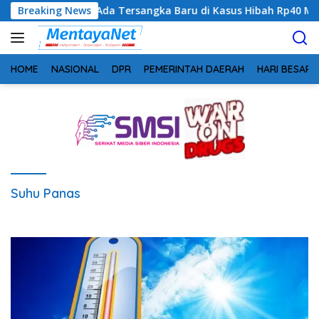
Langsung
 Sinyalkan Ada Tersangka Baru di Kasus Hibah Rp40 Miliar
Breaking News
ke
konten
HOME
NASIONAL
DPR
PEMERINTAH DAERAH
HARI BESAR
Suhu Panas