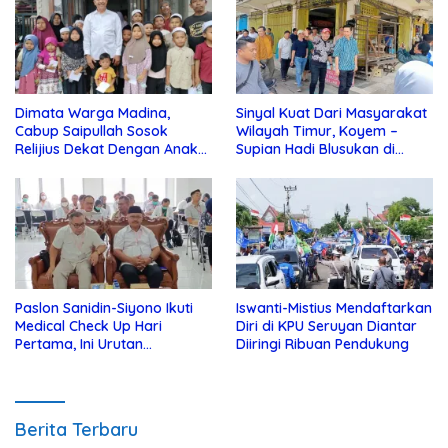
Dimata Warga Madina,
Sinyal Kuat Dari Masyarakat
Cabup Saipullah Sosok
Wilayah Timur, Koyem –
Relijius Dekat Dengan Anak
Supian Hadi Blusukan di
Yatim
Kotim
Paslon Sanidin-Siyono Ikuti
Iswanti-Mistius Mendaftarkan
Medical Check Up Hari
Diri di KPU Seruyan Diantar
Pertama, Ini Urutan
Diiringi Ribuan Pendukung
Pengecekannya
Berita Terbaru