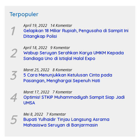
Terpopuler
1
April 19, 2022
14 Komentar
Gelapkan 18 Miliar Rupiah, Pengusaha di Sampit Ini
Ditangkap Polisi
2
April 18, 2022
9 Komentar
Wabup Seruyan Serahkan Karya UMKM Kepada
Sandiaga Uno di Istiqlal Halal Expo
3
Maret 25, 2022
8 Komentar
5 Cara Menunjukkan Ketulusan Cinta pada
Pasangan, Menghargai Sepenuh Hati
4
Maret 17, 2022
7 Komentar
Optimis! STKIP Muhammadiyah Sampit Siap Jadi
UMSA
5
Mei 8, 2022
7 Komentar
Bupati Yulhaidir Tinjau Langsung Asrama
Mahasiswa Seruyan di Banjarmasin