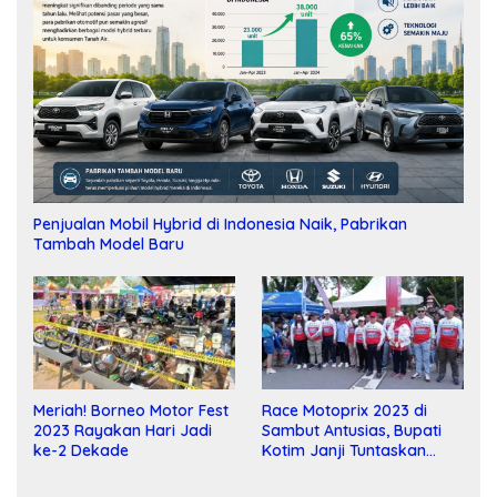
Penjualan Mobil Hybrid di Indonesia Naik, Pabrikan
Tambah Model Baru
Meriah! Borneo Motor Fest
Race Motoprix 2023 di
2023 Rayakan Hari Jadi
Sambut Antusias, Bupati
ke-2 Dekade
Kotim Janji Tuntaskan
Pembangunan Sirkuit