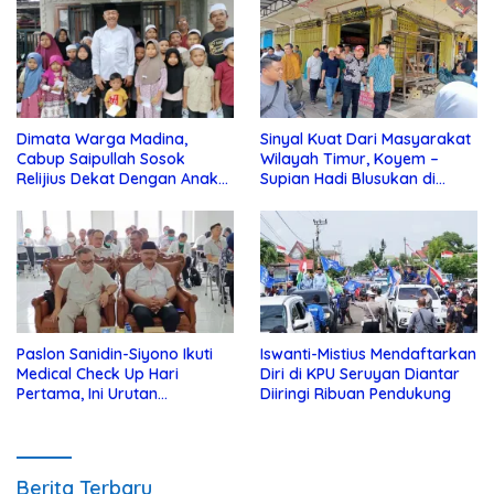
Dimata Warga Madina,
Sinyal Kuat Dari Masyarakat
Cabup Saipullah Sosok
Wilayah Timur, Koyem –
Relijius Dekat Dengan Anak
Supian Hadi Blusukan di
Yatim
Kotim
Paslon Sanidin-Siyono Ikuti
Iswanti-Mistius Mendaftarkan
Medical Check Up Hari
Diri di KPU Seruyan Diantar
Pertama, Ini Urutan
Diiringi Ribuan Pendukung
Pengecekannya
Berita Terbaru