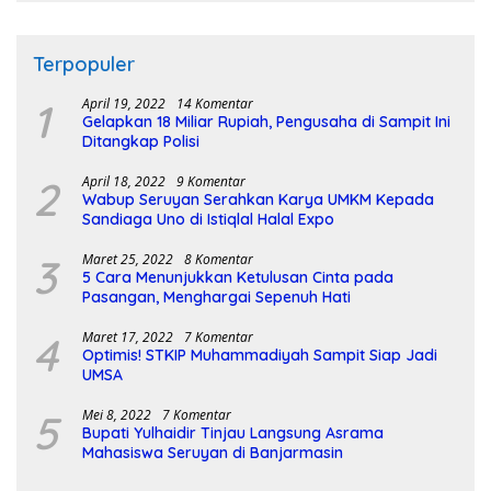
Terpopuler
1
April 19, 2022
14 Komentar
Gelapkan 18 Miliar Rupiah, Pengusaha di Sampit Ini
Ditangkap Polisi
2
April 18, 2022
9 Komentar
Wabup Seruyan Serahkan Karya UMKM Kepada
Sandiaga Uno di Istiqlal Halal Expo
3
Maret 25, 2022
8 Komentar
5 Cara Menunjukkan Ketulusan Cinta pada
Pasangan, Menghargai Sepenuh Hati
4
Maret 17, 2022
7 Komentar
Optimis! STKIP Muhammadiyah Sampit Siap Jadi
UMSA
5
Mei 8, 2022
7 Komentar
Bupati Yulhaidir Tinjau Langsung Asrama
Mahasiswa Seruyan di Banjarmasin