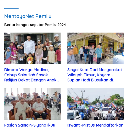
MentayaNet Pemilu
Berita hangat seputar Pemilu 2024
Dimata Warga Madina,
Sinyal Kuat Dari Masyarakat
Cabup Saipullah Sosok
Wilayah Timur, Koyem –
Relijius Dekat Dengan Anak
Supian Hadi Blusukan di
Yatim
Kotim
Paslon Sanidin-Siyono Ikuti
Iswanti-Mistius Mendaftarkan