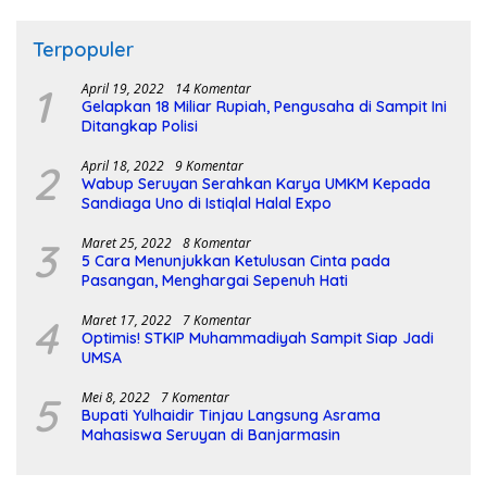
Terpopuler
1
April 19, 2022
14 Komentar
Gelapkan 18 Miliar Rupiah, Pengusaha di Sampit Ini
Ditangkap Polisi
2
April 18, 2022
9 Komentar
Wabup Seruyan Serahkan Karya UMKM Kepada
Sandiaga Uno di Istiqlal Halal Expo
3
Maret 25, 2022
8 Komentar
5 Cara Menunjukkan Ketulusan Cinta pada
Pasangan, Menghargai Sepenuh Hati
4
Maret 17, 2022
7 Komentar
Optimis! STKIP Muhammadiyah Sampit Siap Jadi
UMSA
5
Mei 8, 2022
7 Komentar
Bupati Yulhaidir Tinjau Langsung Asrama
Mahasiswa Seruyan di Banjarmasin