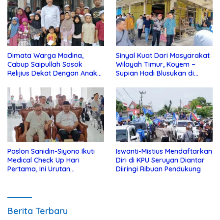
Dimata Warga Madina,
Sinyal Kuat Dari Masyarakat
Cabup Saipullah Sosok
Wilayah Timur, Koyem –
Relijius Dekat Dengan Anak
Supian Hadi Blusukan di
Yatim
Kotim
Paslon Sanidin-Siyono Ikuti
Iswanti-Mistius Mendaftarkan
Medical Check Up Hari
Diri di KPU Seruyan Diantar
Pertama, Ini Urutan
Diiringi Ribuan Pendukung
Pengecekannya
Berita Terbaru