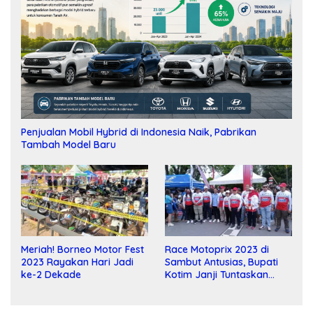
Penjualan Mobil Hybrid di Indonesia Naik, Pabrikan
Tambah Model Baru
Meriah! Borneo Motor Fest
Race Motoprix 2023 di
2023 Rayakan Hari Jadi
Sambut Antusias, Bupati
ke-2 Dekade
Kotim Janji Tuntaskan
Pembangunan Sirkuit