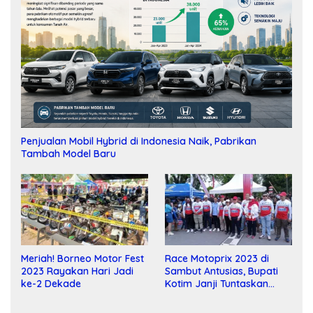
Penjualan Mobil Hybrid di Indonesia Naik, Pabrikan
Tambah Model Baru
Meriah! Borneo Motor Fest
Race Motoprix 2023 di
2023 Rayakan Hari Jadi
Sambut Antusias, Bupati
ke-2 Dekade
Kotim Janji Tuntaskan
Pembangunan Sirkuit