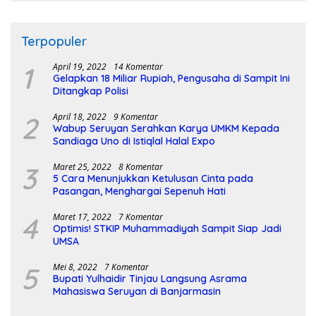
Terpopuler
1
April 19, 2022
14 Komentar
Gelapkan 18 Miliar Rupiah, Pengusaha di Sampit Ini
Ditangkap Polisi
2
April 18, 2022
9 Komentar
Wabup Seruyan Serahkan Karya UMKM Kepada
Sandiaga Uno di Istiqlal Halal Expo
3
Maret 25, 2022
8 Komentar
5 Cara Menunjukkan Ketulusan Cinta pada
Pasangan, Menghargai Sepenuh Hati
4
Maret 17, 2022
7 Komentar
Optimis! STKIP Muhammadiyah Sampit Siap Jadi
UMSA
5
Mei 8, 2022
7 Komentar
Bupati Yulhaidir Tinjau Langsung Asrama
Mahasiswa Seruyan di Banjarmasin