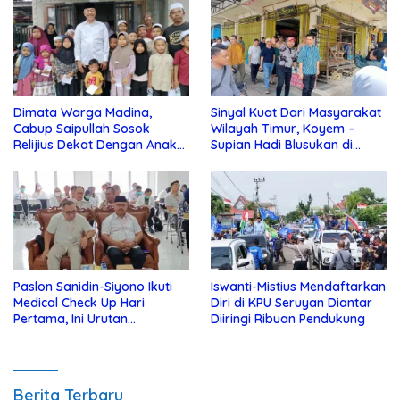
Dimata Warga Madina,
Sinyal Kuat Dari Masyarakat
Cabup Saipullah Sosok
Wilayah Timur, Koyem –
Relijius Dekat Dengan Anak
Supian Hadi Blusukan di
Yatim
Kotim
Paslon Sanidin-Siyono Ikuti
Iswanti-Mistius Mendaftarkan
Medical Check Up Hari
Diri di KPU Seruyan Diantar
Pertama, Ini Urutan
Diiringi Ribuan Pendukung
Pengecekannya
Berita Terbaru