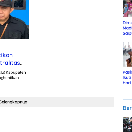
Dim
Mad
Saip
Reli
Anak
tikan
ralitas
lu) Kabupaten
Pasl
nghentikan
Ikut
Hari
Urut
Pen
Selengkapnya
Ber