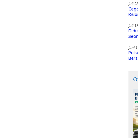
Juli 
Cega
Kelo
SMK
Juli 
Didu
Seor
Juni 
Pols
Bers
O