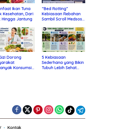
nfaat Ikan Tuna
“Bed Rotting”
k Kesehatan, Dari
Kebiasaan Rebahan
 Hingga Jantung
Sambil Scroll Medsos
yang Ternyata Tanda
Depresi
 Gizi Dorong
5 Kebiasaan
yarakat
Sederhana yang Bikin
banyak Konsumsi
Tubuh Lebih Sehat
nan Utuh untuk
Tanpa Ribet
a Kesehatan
V
Kontak