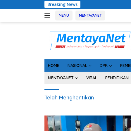
Langsung
Breaking News
Ga
ke
konten
MENU
MENTAYANET
HOME
NASIONAL
DPR
PEME
MENTAYANET
VIRAL
PENDIDIKAN
Telah Menghentikan