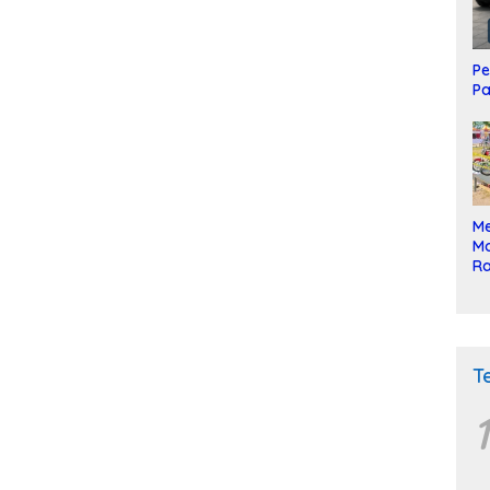
Pe
Pa
Me
Mo
Ra
ke
T
1