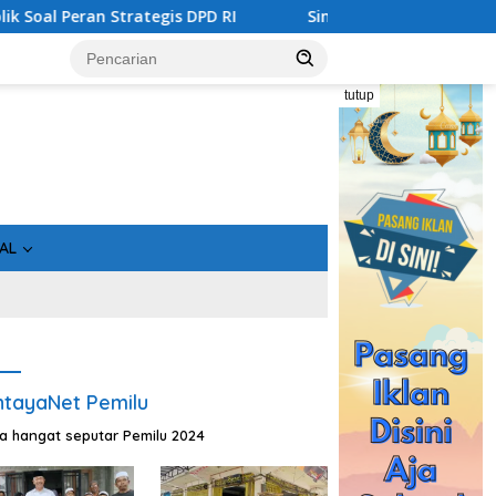
Strategis DPD RI
Sinergi Perang Melawan Narkoba di K
tutup
AL
tayaNet Pemilu
ta hangat seputar Pemilu 2024