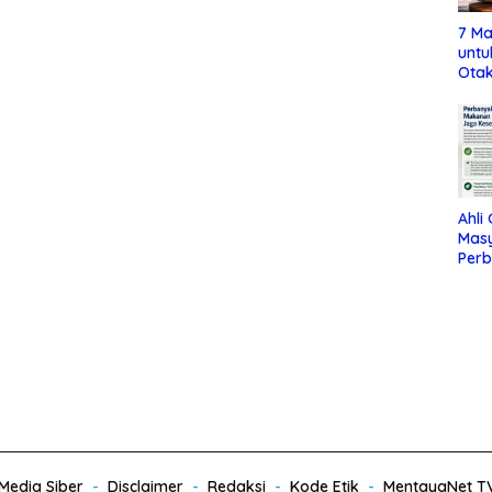
7 Ma
untu
Otak
Ahli
Mas
Per
Maka
Jag
edia Siber
Disclaimer
Redaksi
Kode Etik
MentayaNet T