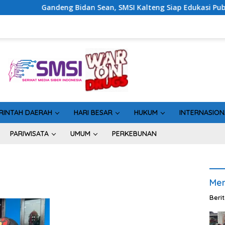
ndeng Bidan Sean, SMSI Kalteng Siap Edukasi Publik Soal Peran 
RINTAH DAERAH
HARI BESAR
HUKUM
INTERNASION
PARIWISATA
UMUM
PERKEBUNAN
Men
Beri