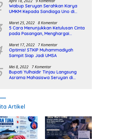
2
April 18, 2022
9 Komentar
Wabup Seruyan Serahkan Karya
UMKM Kepada Sandiaga Uno di
Istiqlal Halal Expo
3
Maret 25, 2022
8 Komentar
5 Cara Menunjukkan Ketulusan Cinta
pada Pasangan, Menghargai
Sepenuh Hati
4
Maret 17, 2022
7 Komentar
Optimis! STKIP Muhammadiyah
Sampit Siap Jadi UMSA
5
Mei 8, 2022
7 Komentar
Bupati Yulhaidir Tinjau Langsung
Asrama Mahasiswa Seruyan di
Banjarmasin
ita Artikel