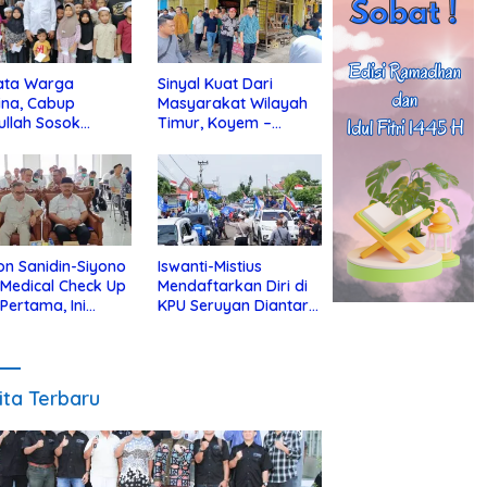
ata Warga
Sinyal Kuat Dari
ina, Cabup
Masyarakat Wilayah
ullah Sosok
Timur, Koyem –
jius Dekat Dengan
Supian Hadi Blusukan
 Yatim
di Kotim
on Sanidin-Siyono
Iswanti-Mistius
i Medical Check Up
Mendaftarkan Diri di
 Pertama, Ini
KPU Seruyan Diantar
an
Diiringi Ribuan
gecekannya
Pendukung
ita Terbaru