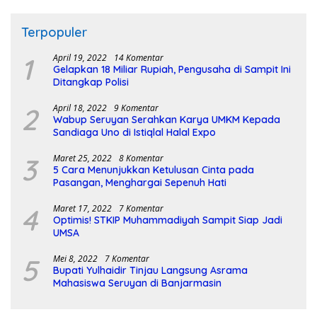
Terpopuler
1
April 19, 2022
14 Komentar
Gelapkan 18 Miliar Rupiah, Pengusaha di Sampit Ini
Ditangkap Polisi
2
April 18, 2022
9 Komentar
Wabup Seruyan Serahkan Karya UMKM Kepada
Sandiaga Uno di Istiqlal Halal Expo
3
Maret 25, 2022
8 Komentar
5 Cara Menunjukkan Ketulusan Cinta pada
Pasangan, Menghargai Sepenuh Hati
4
Maret 17, 2022
7 Komentar
Optimis! STKIP Muhammadiyah Sampit Siap Jadi
UMSA
5
Mei 8, 2022
7 Komentar
Bupati Yulhaidir Tinjau Langsung Asrama
Mahasiswa Seruyan di Banjarmasin