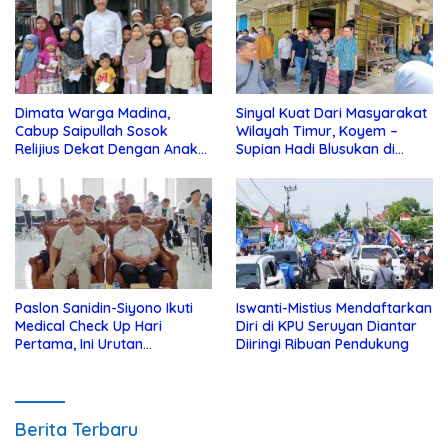
Dimata Warga Madina,
Sinyal Kuat Dari Masyarakat
Cabup Saipullah Sosok
Wilayah Timur, Koyem –
Relijius Dekat Dengan Anak
Supian Hadi Blusukan di
Yatim
Kotim
Paslon Sanidin-Siyono Ikuti
Iswanti-Mistius Mendaftarkan
Medical Check Up Hari
Diri di KPU Seruyan Diantar
Pertama, Ini Urutan
Diiringi Ribuan Pendukung
Pengecekannya
Berita Terbaru