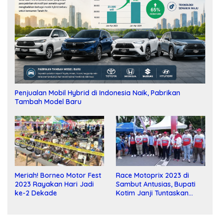
Penjualan Mobil Hybrid di Indonesia Naik, Pabrikan
Tambah Model Baru
Meriah! Borneo Motor Fest
Race Motoprix 2023 di
2023 Rayakan Hari Jadi
Sambut Antusias, Bupati
ke-2 Dekade
Kotim Janji Tuntaskan
Pembangunan Sirkuit