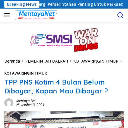
Langsung
in: Sinergi Pemerintahan Penting untuk Perkuat Pembangunan D
Breaking News
ke
konten
Beranda
PEMERINTAH DAERAH
KOTAWARINGIN TIMUR
KOTAWARINGIN TIMUR
TPP PNS Kotim 4 Bulan Belum
Dibayar, Kapan Mau Dibayar ?
Mentaya Net
November 3, 2021