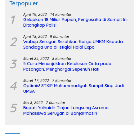
Terpopuler
1
April 19, 2022
14 Komentar
Gelapkan 18 Miliar Rupiah, Pengusaha di Sampit Ini
Ditangkap Polisi
2
April 18, 2022
9 Komentar
Wabup Seruyan Serahkan Karya UMKM Kepada
Sandiaga Uno di Istiqlal Halal Expo
3
Maret 25, 2022
8 Komentar
5 Cara Menunjukkan Ketulusan Cinta pada
Pasangan, Menghargai Sepenuh Hati
4
Maret 17, 2022
7 Komentar
Optimis! STKIP Muhammadiyah Sampit Siap Jadi
UMSA
5
Mei 8, 2022
7 Komentar
Bupati Yulhaidir Tinjau Langsung Asrama
Mahasiswa Seruyan di Banjarmasin