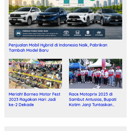
Penjualan Mobil Hybrid di Indonesia Naik, Pabrikan
Tambah Model Baru
Meriah! Borneo Motor Fest
Race Motoprix 2023 di
2023 Rayakan Hari Jadi
Sambut Antusias, Bupati
ke-2 Dekade
Kotim Janji Tuntaskan
Pembangunan Sirkuit