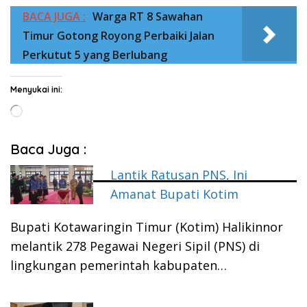
BACA JUGA :
Warga RT 8 Sawahan
Timur Gotong Royong Perbaiki Jalan
Perkutut 5 yang Berlubang
Menyukai ini:
Memuat...
Baca Juga :
Lantik Ratusan PNS, Ini
Amanat Bupati Kotim
Bupati Kotawaringin Timur (Kotim) Halikinnor
melantik 278 Pegawai Negeri Sipil (PNS) di
lingkungan pemerintah kabupaten…