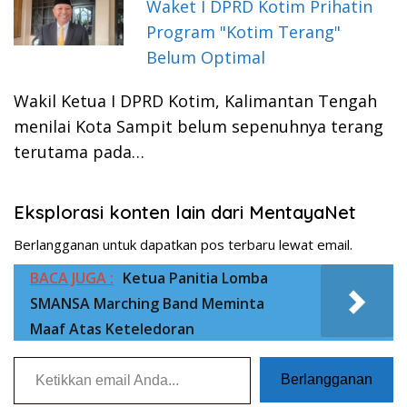
Waket I DPRD Kotim Prihatin
Program "Kotim Terang"
Belum Optimal
Wakil Ketua I DPRD Kotim, Kalimantan Tengah
menilai Kota Sampit belum sepenuhnya terang
terutama pada…
Eksplorasi konten lain dari MentayaNet
Berlangganan untuk dapatkan pos terbaru lewat email.
BACA JUGA :
Ketua Panitia Lomba
SMANSA Marching Band Meminta
Maaf Atas Keteledoran
Ketikkan email Anda...
Berlangganan