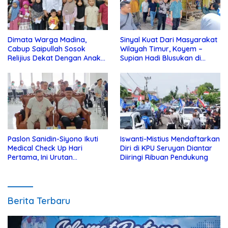
Dimata Warga Madina,
Sinyal Kuat Dari Masyarakat
Cabup Saipullah Sosok
Wilayah Timur, Koyem –
Relijius Dekat Dengan Anak
Supian Hadi Blusukan di
Yatim
Kotim
Paslon Sanidin-Siyono Ikuti
Iswanti-Mistius Mendaftarkan
Medical Check Up Hari
Diri di KPU Seruyan Diantar
Pertama, Ini Urutan
Diiringi Ribuan Pendukung
Pengecekannya
Berita Terbaru