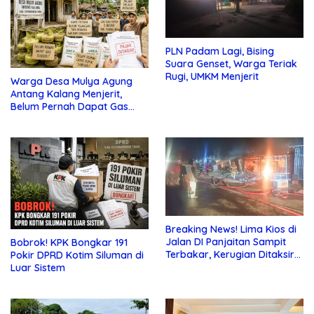
PLN Padam Lagi, Bising
Suara Genset, Warga Teriak
Rugi, UMKM Menjerit
Warga Desa Mulya Agung
Antang Kalang Menjerit,
Belum Pernah Dapat Gas
dan Pupuk Subsidi, Tapi
Pajak Selalu Ditagih
Breaking News! Lima Kios di
Jalan DI Panjaitan Sampit
Bobrok! KPK Bongkar 191
Terbakar, Kerugian Ditaksir
Pokir DPRD Kotim Siluman di
Ratusan Juta
Luar Sistem