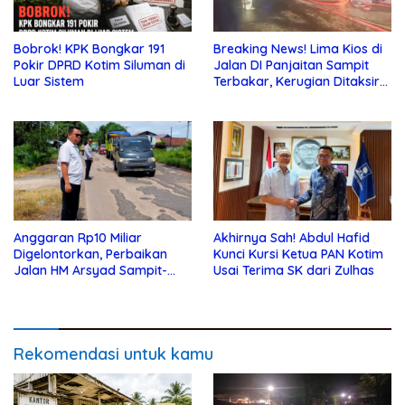
Bobrok! KPK Bongkar 191
Breaking News! Lima Kios di
Pokir DPRD Kotim Siluman di
Jalan DI Panjaitan Sampit
Luar Sistem
Terbakar, Kerugian Ditaksir
Ratusan Juta
Anggaran Rp10 Miliar
Akhirnya Sah! Abdul Hafid
Digelontorkan, Perbaikan
Kunci Kursi Ketua PAN Kotim
Jalan HM Arsyad Sampit-
Usai Terima SK dari Zulhas
Samuda Segera Dikerjakan
Rekomendasi untuk kamu