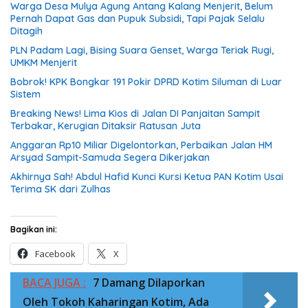
Warga Desa Mulya Agung Antang Kalang Menjerit, Belum
Pernah Dapat Gas dan Pupuk Subsidi, Tapi Pajak Selalu
Ditagih
PLN Padam Lagi, Bising Suara Genset, Warga Teriak Rugi,
UMKM Menjerit
Bobrok! KPK Bongkar 191 Pokir DPRD Kotim Siluman di Luar
Sistem
Breaking News! Lima Kios di Jalan DI Panjaitan Sampit
Terbakar, Kerugian Ditaksir Ratusan Juta
Anggaran Rp10 Miliar Digelontorkan, Perbaikan Jalan HM
Arsyad Sampit-Samuda Segera Dikerjakan
Akhirnya Sah! Abdul Hafid Kunci Kursi Ketua PAN Kotim Usai
Terima SK dari Zulhas
Bagikan ini:
Facebook
X
BACA JUGA :
7 Damang Dilaporkan
Oleh Tokoh Kaharingan Kotim, Ada