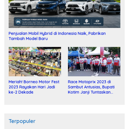
Penjualan Mobil Hybrid di Indonesia Naik, Pabrikan
Tambah Model Baru
Meriah! Borneo Motor Fest
Race Motoprix 2023 di
2023 Rayakan Hari Jadi
Sambut Antusias, Bupati
ke-2 Dekade
Kotim Janji Tuntaskan
Pembangunan Sirkuit
Terpopuler