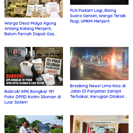
PLN Padam Lagi, Bising
Suara Genset, Warga Teriak
Rugi, UMKM Menjerit
Warga Desa Mulya Agung
Antang Kalang Menjerit,
Belum Pernah Dapat Gas
dan Pupuk Subsidi, Tapi
Pajak Selalu Ditagih
Breaking News! Lima Kios di
Jalan DI Panjaitan Sampit
Bobrok! KPK Bongkar 191
Terbakar, Kerugian Ditaksir
Pokir DPRD Kotim Siluman di
Ratusan Juta
Luar Sistem