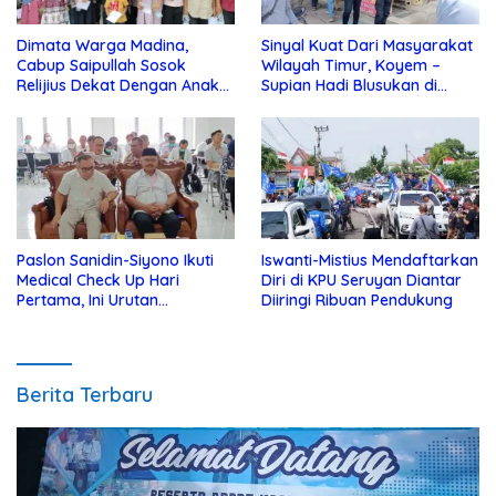
Dimata Warga Madina,
Sinyal Kuat Dari Masyarakat
Cabup Saipullah Sosok
Wilayah Timur, Koyem –
Relijius Dekat Dengan Anak
Supian Hadi Blusukan di
Yatim
Kotim
Paslon Sanidin-Siyono Ikuti
Iswanti-Mistius Mendaftarkan
Medical Check Up Hari
Diri di KPU Seruyan Diantar
Pertama, Ini Urutan
Diiringi Ribuan Pendukung
Pengecekannya
Berita Terbaru