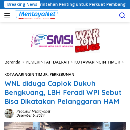
Langsung
emerintahan Penting untuk Perkuat Pembangunan Desa
Breaking News
U
ke
konten
Beranda
PEMERINTAH DAERAH
KOTAWARINGIN TIMUR
KOTAWARINGIN TIMUR
,
PERKEBUNAN
WNL diduga Caplok Dukuh
Bengkuang, LBH Feradi WPI Sebut
Bisa Dikatakan Pelanggaran HAM
Redaktur Mentayanet
Desember 6, 2024