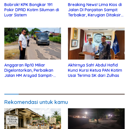
Bobrok! KPK Bongkar 191
Breaking News! Lima Kios di
Pokir DPRD Kotim Siluman di
Jalan DI Panjaitan Sampit
Luar Sistem
Terbakar, Kerugian Ditaksir
Ratusan Juta
Anggaran Rp10 Miliar
Akhirnya Sah! Abdul Hafid
Digelontorkan, Perbaikan
Kunci Kursi Ketua PAN Kotim
Jalan HM Arsyad Sampit-
Usai Terima SK dari Zulhas
Samuda Segera Dikerjakan
Rekomendasi untuk kamu