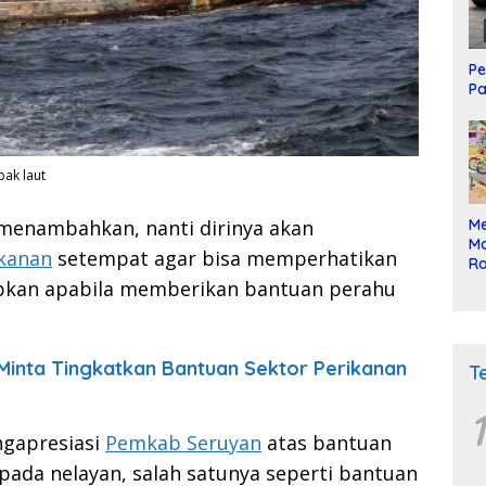
Pe
Pa
bak laut
Me
menambahkan, nanti dirinya akan
Mo
ikanan
setempat agar bisa memperhatikan
Ra
ke
apkan apabila memberikan bantuan perahu
Minta Tingkatkan Bantuan Sektor Perikanan
T
1
ngapresiasi
Pemkab Seruyan
atas bantuan
pada nelayan, salah satunya seperti bantuan