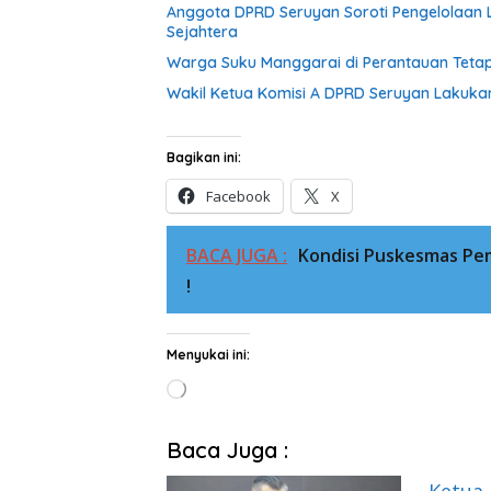
Anggota DPRD Seruyan Soroti Pengelolaan L
Sejahtera
Warga Suku Manggarai di Perantauan Tetap
Wakil Ketua Komisi A DPRD Seruyan Lakuka
Bagikan ini:
Facebook
X
BACA JUGA :
Kondisi Puskesmas Pem
!
Menyukai ini:
Memuat...
Baca Juga :