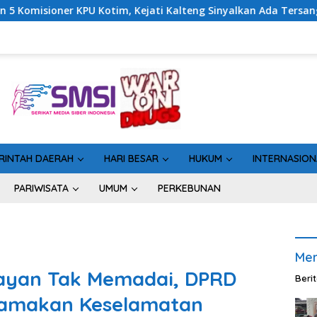
jati Kalteng Sinyalkan Ada Tersangka Baru di Kasus Hibah Rp40
RINTAH DAERAH
HARI BESAR
HUKUM
INTERNASION
PARIWISATA
UMUM
PERKEBUNAN
Men
layan Tak Memadai, DPRD
Beri
tamakan Keselamatan