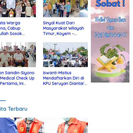
ata Warga
Sinyal Kuat Dari
ina, Cabup
Masyarakat Wilayah
ullah Sosok
Timur, Koyem –
jius Dekat Dengan
Supian Hadi Blusukan
 Yatim
di Kotim
on Sanidin-Siyono
Iswanti-Mistius
i Medical Check Up
Mendaftarkan Diri di
 Pertama, Ini
KPU Seruyan Diantar
an
Diiringi Ribuan
gecekannya
Pendukung
ita Terbaru