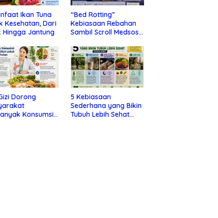
nfaat Ikan Tuna
“Bed Rotting”
k Kesehatan, Dari
Kebiasaan Rebahan
 Hingga Jantung
Sambil Scroll Medsos
yang Ternyata Tanda
Depresi
 Gizi Dorong
5 Kebiasaan
yarakat
Sederhana yang Bikin
banyak Konsumsi
Tubuh Lebih Sehat
nan Utuh untuk
Tanpa Ribet
a Kesehatan