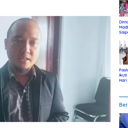
Dim
Mad
Saip
Reli
Anak
Pasl
Ikut
Hari
Urut
Pen
Ber