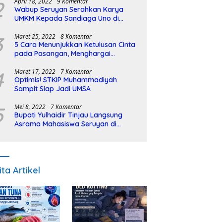
2
April 18, 2022
9 Komentar
Wabup Seruyan Serahkan Karya
UMKM Kepada Sandiaga Uno di
Istiqlal Halal Expo
3
Maret 25, 2022
8 Komentar
5 Cara Menunjukkan Ketulusan Cinta
pada Pasangan, Menghargai
Sepenuh Hati
4
Maret 17, 2022
7 Komentar
Optimis! STKIP Muhammadiyah
Sampit Siap Jadi UMSA
5
Mei 8, 2022
7 Komentar
Bupati Yulhaidir Tinjau Langsung
Asrama Mahasiswa Seruyan di
Banjarmasin
ita Artikel