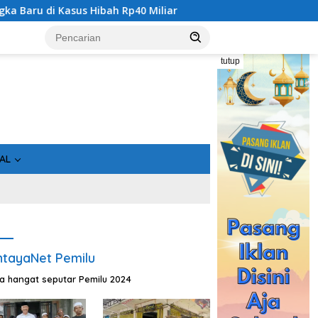
 Miliar
Geger! 5 Komisioner KPU Kotim Ditahan Kejati K
tutup
AL
tayaNet Pemilu
ta hangat seputar Pemilu 2024