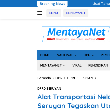
Langsung
Breaking News
Usai Tahan 5 Komisioner KPU Kotim, Ke
ke
konten
MENU
MENTAYANET
HOME
NASIONAL
DPR
PEME
MENTAYANET
VIRAL
PENDIDIKAN
Beranda
DPR
DPRD SERUYAN
DPRD SERUYAN
Alat Transportasi Ne
Seruyan Tegaskan U