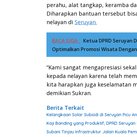
perahu, alat tangkap, keramba dan
Diharapkan bantuan tersebut bis
nelayan di
Seruyan.
BACA JUGA :
Ketua DPRD Seruyan 
Optimalkan Promosi Wisata Dengan 
“Kami sangat mengapresiasi sekali
kepada nelayan karena telah mem
kita harapkan juga keselamatan m
demikian Sukran.
Berita Terkait
Kelangkaan Solar Subsidi di Seruyan Picu 
Kaji Banding yang Produktif, DPRD Seruy
Subani Tinjau Infrastruktur Jalan Kuala P