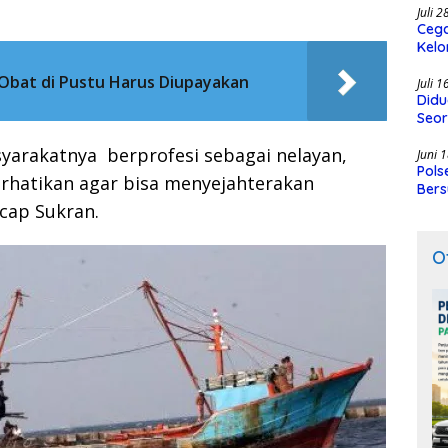
Juli 
Cega
Kelo
SMK
Obat di Pustu Harus Diupayakan
Juli 
Didu
Seor
syarakatnya berprofesi sebagai nelayan,
Juni 
Pols
rhatikan agar bisa menyejahterakan
Bers
cap Sukran.
O