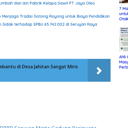
imbah dan Izin Pabrik Kelapa Sawit PT Jaya Oleo
7 Ma
untu
 Menjaga Tradisi Gotong Royong untuk Biaya Pendidikan
Otak
n Sidak terhadap SPBU 65.742.002 di Seruyan Raya
Ahli
Mas
bantu di Desa Jahitan Sangat Miris
Per
Maka
Jag