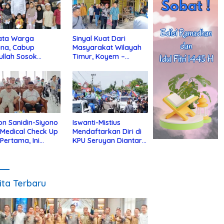
ata Warga
Sinyal Kuat Dari
ina, Cabup
Masyarakat Wilayah
ullah Sosok
Timur, Koyem –
jius Dekat Dengan
Supian Hadi Blusukan
 Yatim
di Kotim
on Sanidin-Siyono
Iswanti-Mistius
i Medical Check Up
Mendaftarkan Diri di
 Pertama, Ini
KPU Seruyan Diantar
an
Diiringi Ribuan
gecekannya
Pendukung
ita Terbaru