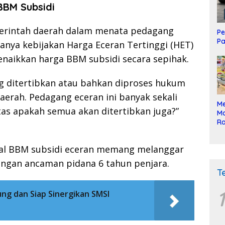
BBM Subsidi
erintah daerah dalam menata pedagang
Pe
Pa
anya kebijakan Harga Eceran Tertinggi (HET)
enaikkan harga BBM subsidi secara sepihak.
g ditertibkan atau bahkan diproses hukum
daerah. Pedagang eceran ini banyak sekali
Me
ntas apakah semua akan ditertibkan juga?”
Mo
Ra
ke
ual BBM subsidi eceran memang melanggar
engan ancaman pidana 6 tahun penjara.
T
1
ng dan Siap Sinergikan SMSI