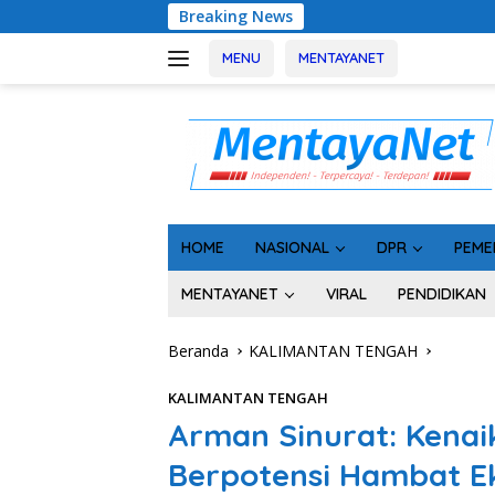
Langsung
Breaking News
Sinergi Pera
ke
konten
MENU
MENTAYANET
HOME
NASIONAL
DPR
PEME
MENTAYANET
VIRAL
PENDIDIKAN
Beranda
KALIMANTAN TENGAH
KALIMANTAN TENGAH
Arman Sinurat: Kenai
Berpotensi Hambat E