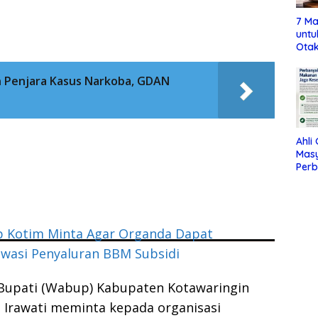
7 Ma
untu
Otak
n Penjara Kasus Narkoba, GDAN
Ahli
Mas
Per
Maka
Jag
 Kotim Minta Agar Organda Dapat
wasi Penyaluran BBM Subsidi
 Bupati (Wabup) Kabupaten Kotawaringin
 Irawati meminta kepada organisasi