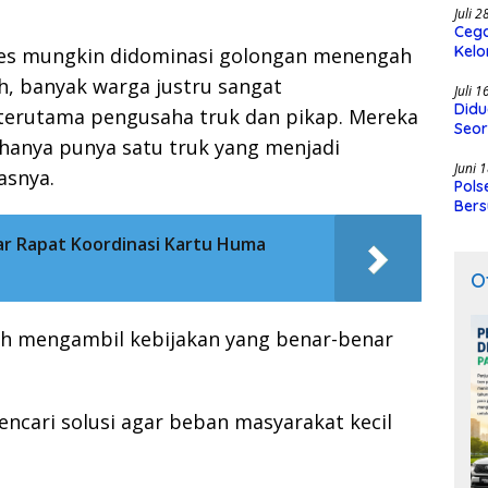
Juli 
Cega
Kelo
ries mungkin didominasi golongan menengah
SMK
h, banyak warga justru sangat
Juli 
Didu
 terutama pengusaha truk dan pikap. Mereka
Seor
 hanya punya satu truk yang menjadi
Juni 
asnya.
Pols
Bers
ar Rapat Koordinasi Kartu Huma
O
tah mengambil kebijakan yang benar-benar
encari solusi agar beban masyarakat kecil