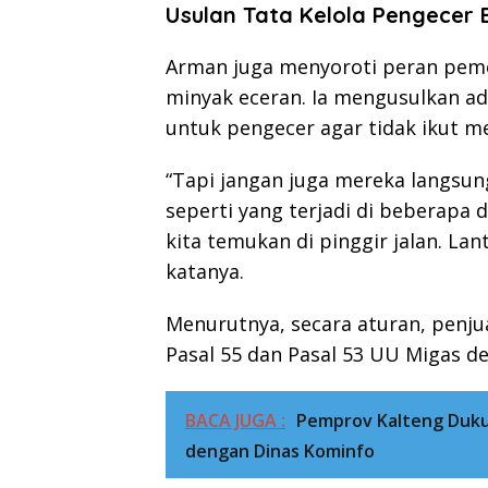
Usulan Tata Kelola Pengecer 
Arman juga menyoroti peran pem
minyak eceran. Ia mengusulkan ad
untuk pengecer agar tidak ikut m
“Tapi jangan juga mereka langsun
seperti yang terjadi di beberapa 
kita temukan di pinggir jalan. La
katanya.
Menurutnya, secara aturan, penj
Pasal 55 dan Pasal 53 UU Migas d
BACA JUGA :
Pemprov Kalteng Duku
dengan Dinas Kominfo