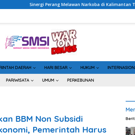
ng Melawan Narkoba di Kalimantan Tengah, GDAN dan Kapolda K
RINTAH DAERAH
HARI BESAR
HUKUM
INTERNASION
PARIWISATA
UMUM
PERKEBUNAN
Men
kan BBM Non Subsidi
Beri
konomi, Pemerintah Harus