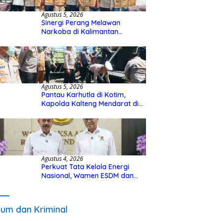
Agustus 5, 2026
Sinergi Perang Melawan
Narkoba di Kalimantan
Tengah, GDAN dan Kapolda
Kalteng Siapkan Deklarasi
Akbar
Agustus 5, 2026
Pantau Karhutla di Kotim,
Kapolda Kalteng Mendarat di
Sampit Gunakan Helikopter
Polisi
Agustus 4, 2026
Perkuat Tata Kelola Energi
Nasional, Wamen ESDM dan
Wakil Jaksa Agung Sepakat
Perketat Pengawalan Hukum
um dan Kriminal