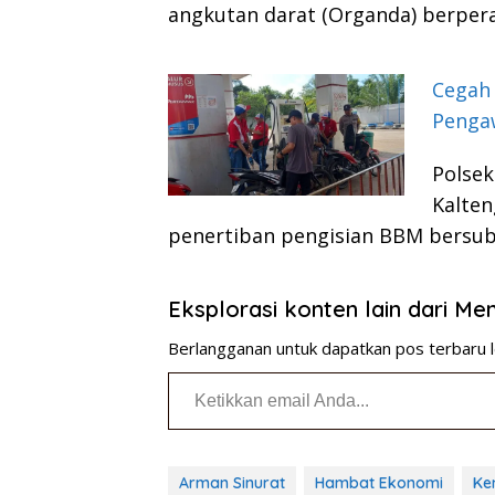
angkutan darat (Organda) berper
Cegah 
Penga
Polsek
Kalte
penertiban pengisian BBM bersub
Eksplorasi konten lain dari M
Berlangganan untuk dapatkan pos terbaru l
Ketikkan email Anda...
Arman Sinurat
Hambat Ekonomi
Ke