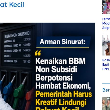
at Kecil
Dim
Mad
Saip
Reli
Anak
Pasl
Ikut
Hari
Urut
Pen
Ber