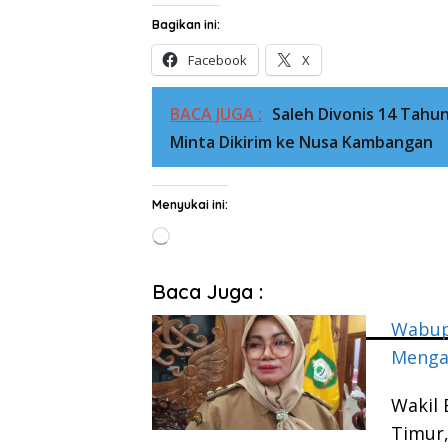
Bagikan ini:
Facebook
X
BACA JUGA :
Saleh Divonis 14 Tahu
Minta Dikirim ke Nusa Kambangan
Menyukai ini:
Memuat...
Baca Juga :
Wabup
Menga
Wakil
Timur,