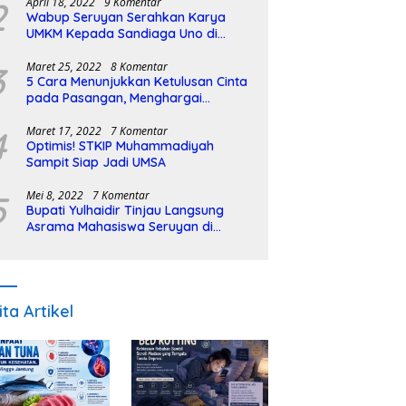
2
April 18, 2022
9 Komentar
Wabup Seruyan Serahkan Karya
UMKM Kepada Sandiaga Uno di
Istiqlal Halal Expo
3
Maret 25, 2022
8 Komentar
5 Cara Menunjukkan Ketulusan Cinta
pada Pasangan, Menghargai
Sepenuh Hati
4
Maret 17, 2022
7 Komentar
Optimis! STKIP Muhammadiyah
Sampit Siap Jadi UMSA
5
Mei 8, 2022
7 Komentar
Bupati Yulhaidir Tinjau Langsung
Asrama Mahasiswa Seruyan di
Banjarmasin
ita Artikel