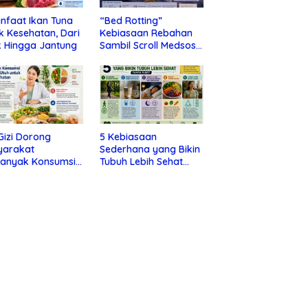
nfaat Ikan Tuna
“Bed Rotting”
k Kesehatan, Dari
Kebiasaan Rebahan
 Hingga Jantung
Sambil Scroll Medsos
yang Ternyata Tanda
Depresi
 Gizi Dorong
5 Kebiasaan
yarakat
Sederhana yang Bikin
banyak Konsumsi
Tubuh Lebih Sehat
nan Utuh untuk
Tanpa Ribet
a Kesehatan