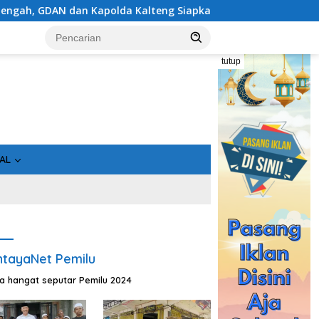
alteng Siapkan Deklarasi Akbar
Pantau Karhutla di Ko
tutup
AL
tayaNet Pemilu
ta hangat seputar Pemilu 2024