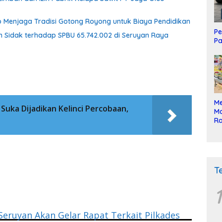
 Menjaga Tradisi Gotong Royong untuk Biaya Pendidikan
Pe
n Sidak terhadap SPBU 65.742.002 di Seruyan Raya
Pa
Me
Suka Dijadikan Kelinci Percobaan,
Mo
Ra
ke
T
1
eruyan Akan Gelar Rapat Terkait Pilkades