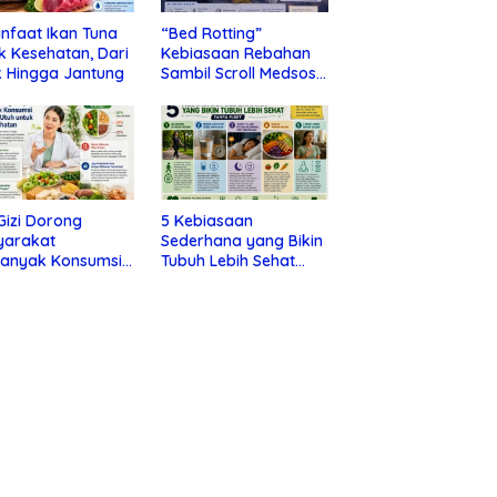
nfaat Ikan Tuna
“Bed Rotting”
k Kesehatan, Dari
Kebiasaan Rebahan
 Hingga Jantung
Sambil Scroll Medsos
yang Ternyata Tanda
Depresi
 Gizi Dorong
5 Kebiasaan
yarakat
Sederhana yang Bikin
banyak Konsumsi
Tubuh Lebih Sehat
nan Utuh untuk
Tanpa Ribet
a Kesehatan