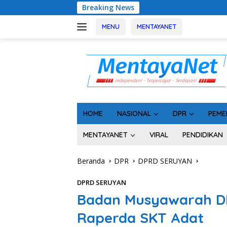
Langsung
Breaking News
Usai Tahan 5 Komis
ke
konten
MENU
MENTAYANET
HOME
NASIONAL
DPR
PEME
MENTAYANET
VIRAL
PENDIDIKAN
Beranda
DPR
DPRD SERUYAN
DPRD SERUYAN
Badan Musyawarah D
Raperda SKT Adat