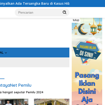
di Kasus Hibah Rp40 Miliar
Geger! 5 Komisioner KPU Ko
tutup
AL
tayaNet Pemilu
ta hangat seputar Pemilu 2024