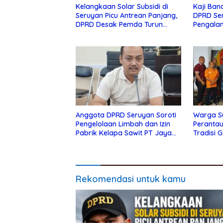
Kelangkaan Solar Subsidi di
Kaji Ban
Seruyan Picu Antrean Panjang,
DPRD Se
DPRD Desak Pemda Turun
Pengala
Tangan
Lamand
Anggota DPRD Seruyan Soroti
Warga S
Pengelolaan Limbah dan Izin
Peranta
Pabrik Kelapa Sawit PT Jaya
Tradisi 
Oleo Sejahtera
Biaya Pe
Rekomendasi untuk kamu