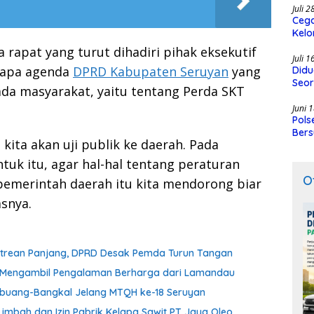
Juli 
Cega
Kelo
SMK
rapat yang turut dihadiri pihak eksekutif
Juli 
rapa agenda
DPRD Kabupaten Seruyan
yang
Didu
Seor
ada masyarakat, yaitu tentang Perda SKT
Juni 
Pols
Bers
kita akan uji publik ke daerah. Pada
uk itu, agar hal-hal tentang peraturan
O
pemerintah daerah itu kita mendorong biar
asnya.
Antrean Panjang, DPRD Desak Pemda Turun Tangan
an Mengambil Pengalaman Berharga dari Lamandau
embuang-Bangkal Jelang MTQH ke-18 Seruyan
imbah dan Izin Pabrik Kelapa Sawit PT Jaya Oleo