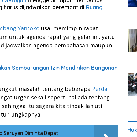
D Seruyan
menggelar rapat membahas
g harus dijadwalkan berempat di
Ruang
ambang Yantoko
usai memimpin rapat
 untuk agenda rapat yang gelar ini, yaitu
 dijadwalkan agenda pembahasan maupun
ikan Sembarangan Izin Mendirikan Bangunan
yangkut masalah tentang beberapa
Perda
angat urgen sekali seperti hal ada tentang
ehingga itu segera kita tindak lanjuti
tu,” ungkapnya.
Huk
b Seruyan Diminta Dapat