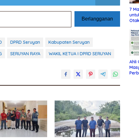
7 Ma
untu
Berlangganan
Otak
D
DPRD Seruyan
Kabupaten Seruyan
G
SERUYAN RAYA
WAKIL KETUA I DPRD SERUYAN
Ahli
Mas
Per
Maka
Jag