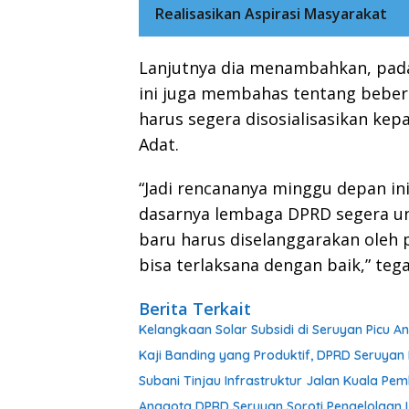
Realisasikan Aspirasi Masyarakat
Lanjutnya dia menambahkan, pada 
ini juga membahas tentang bebe
harus segera disosialisasikan kep
Adat.
“Jadi rencananya minggu depan ini 
dasarnya lembaga DPRD segera unt
baru harus diselanggarakan oleh 
bisa terlaksana dengan baik,” teg
Berita Terkait
Kelangkaan Solar Subsidi di Seruyan Picu 
Kaji Banding yang Produktif, DPRD Seruy
Subani Tinjau Infrastruktur Jalan Kuala P
Anggota DPRD Seruyan Soroti Pengelolaan L