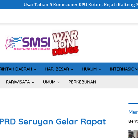
ioner KPU Kotim, Kejati Kalteng Sinyalkan Ada Tersangka Baru 
RINTAH DAERAH
HARI BESAR
HUKUM
INTERNASION
PARIWISATA
UMUM
PERKEBUNAN
Men
PRD Seruyan Gelar Rapat
Beri