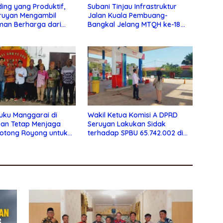
ding yang Produktif,
Subani Tinjau Infrastruktur
ruyan Mengambil
Jalan Kuala Pembuang-
man Berharga dari
Bangkal Jelang MTQH ke-18
au
Seruyan
uku Manggarai di
Wakil Ketua Komisi A DPRD
uan Tetap Menjaga
Seruyan Lakukan Sidak
Gotong Royong untuk
terhadap SPBU 65.742.002 di
ndidikan
Seruyan Raya