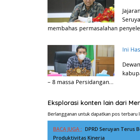
Jajara
Seruy
membahas permasalahan penyel
Ini Ha
Dewan
kabup
– 8 massa Persidangan…
Eksplorasi konten lain dari M
Berlangganan untuk dapatkan pos terbaru l
BACA JUGA :
DPRD Seruyan Terus 
Produktivitas Kinerja