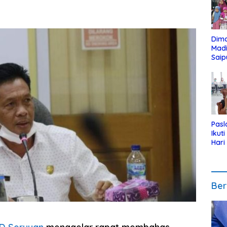
Dim
Mad
Saip
Reli
Anak
Pasl
Ikut
Hari
Urut
Pen
Ber