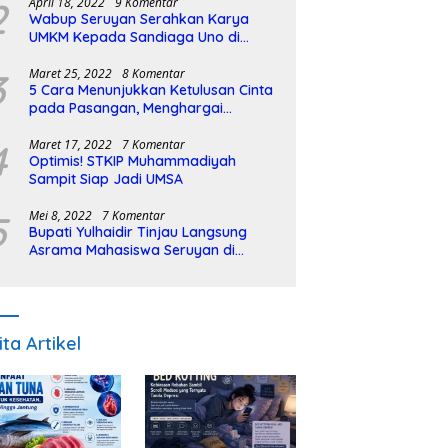
2
April 18, 2022
9 Komentar
Wabup Seruyan Serahkan Karya
UMKM Kepada Sandiaga Uno di
Istiqlal Halal Expo
3
Maret 25, 2022
8 Komentar
5 Cara Menunjukkan Ketulusan Cinta
pada Pasangan, Menghargai
Sepenuh Hati
4
Maret 17, 2022
7 Komentar
Optimis! STKIP Muhammadiyah
Sampit Siap Jadi UMSA
5
Mei 8, 2022
7 Komentar
Bupati Yulhaidir Tinjau Langsung
Asrama Mahasiswa Seruyan di
Banjarmasin
ita Artikel