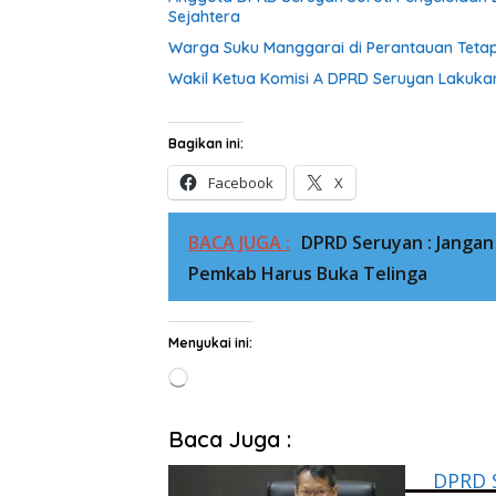
Sejahtera
Warga Suku Manggarai di Perantauan Tetap
Wakil Ketua Komisi A DPRD Seruyan Lakuka
Bagikan ini:
Facebook
X
BACA JUGA :
DPRD Seruyan : Jangan 
Pemkab Harus Buka Telinga
Menyukai ini:
Memuat...
Baca Juga :
DPRD S