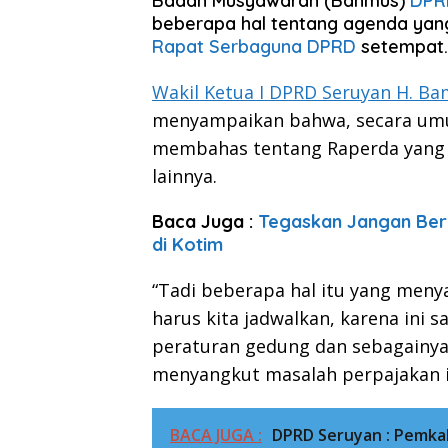
Badan Musyawarah (Banmus)
DPR
beberapa hal tentang agenda yan
Rapat Serbaguna DPRD
setempat.
Wakil Ketua I DPRD Seruyan H. B
menyampaikan bahwa, secara umum
membahas tentang Raperda yang
lainnya.
Baca Juga :
Tegaskan Jangan Ber
di Kotim
“Tadi beberapa hal itu yang men
harus kita jadwalkan, karena ini s
peraturan gedung dan sebagainya s
menyangkut masalah perpajakan i
BACA JUGA :
DPRD Seruyan : Pemka