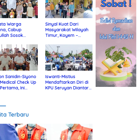
ata Warga
Sinyal Kuat Dari
ina, Cabup
Masyarakat Wilayah
ullah Sosok
Timur, Koyem –
jius Dekat Dengan
Supian Hadi Blusukan
 Yatim
di Kotim
on Sanidin-Siyono
Iswanti-Mistius
i Medical Check Up
Mendaftarkan Diri di
 Pertama, Ini
KPU Seruyan Diantar
an
Diiringi Ribuan
gecekannya
Pendukung
ita Terbaru