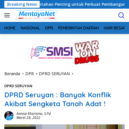
Langsung
rintahan Penting untuk Perkuat Pembangunan Desa
Breaking News
Usai
ke
konten
HOME
NASIONAL
DPR
PEMERINTAH DAERAH
HARI BESAR
Beranda
DPR
DPRD SERUYAN
DPRD SERUYAN
DPRD Seruyan : Banyak Konflik
Akibat Sengketa Tanah Adat !
Annisa Kharisma, S.Pd
Maret 28, 2022