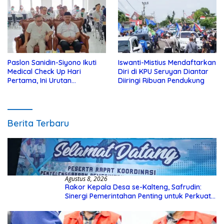
Paslon Sanidin-Siyono Ikuti
Iswanti-Mistius Mendaftarkan
Medical Check Up Hari
Diri di KPU Seruyan Diantar
Pertama, Ini Urutan
Diiringi Ribuan Pendukung
Pengecekannya
Berita Terbaru
Agustus 8, 2026
Rakor Kepala Desa se-Kalteng, Safrudin:
Sinergi Pemerintahan Penting untuk Perkuat
Pembangunan Desa