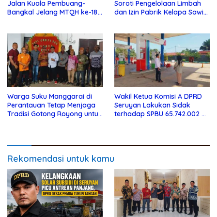
Jalan Kuala Pembuang-
Soroti Pengelolaan Limbah
Bangkal Jelang MTQH ke-18
dan Izin Pabrik Kelapa Sawit
Seruyan
PT Jaya Oleo Sejahtera
Warga Suku Manggarai di
Wakil Ketua Komisi A DPRD
Perantauan Tetap Menjaga
Seruyan Lakukan Sidak
Tradisi Gotong Royong untuk
terhadap SPBU 65.742.002 di
Biaya Pendidikan
Seruyan Raya
Rekomendasi untuk kamu