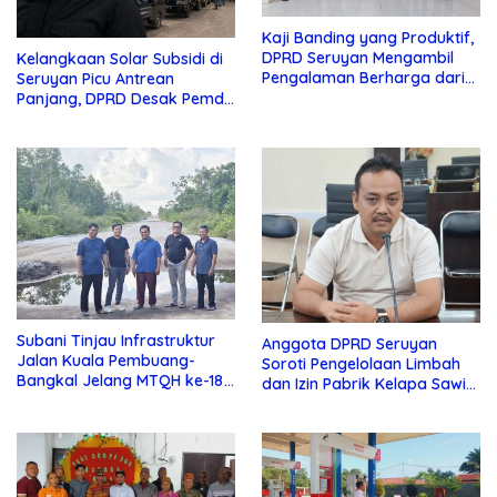
Kaji Banding yang Produktif,
DPRD Seruyan Mengambil
Kelangkaan Solar Subsidi di
Pengalaman Berharga dari
Seruyan Picu Antrean
Lamandau
Panjang, DPRD Desak Pemda
Turun Tangan
Subani Tinjau Infrastruktur
Anggota DPRD Seruyan
Jalan Kuala Pembuang-
Soroti Pengelolaan Limbah
Bangkal Jelang MTQH ke-18
dan Izin Pabrik Kelapa Sawit
Seruyan
PT Jaya Oleo Sejahtera