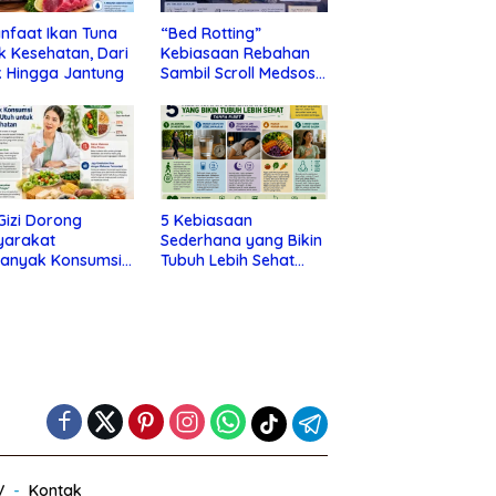
nfaat Ikan Tuna
“Bed Rotting”
k Kesehatan, Dari
Kebiasaan Rebahan
 Hingga Jantung
Sambil Scroll Medsos
yang Ternyata Tanda
Depresi
 Gizi Dorong
5 Kebiasaan
yarakat
Sederhana yang Bikin
banyak Konsumsi
Tubuh Lebih Sehat
nan Utuh untuk
Tanpa Ribet
a Kesehatan
V
Kontak