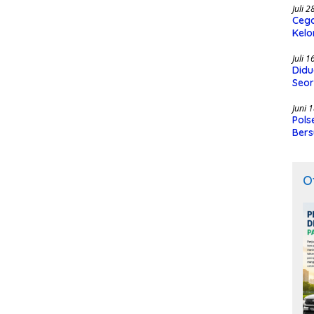
Juli 
Cega
Kelo
SMK
Juli 
Didu
Seor
Juni 
Pols
Bers
O