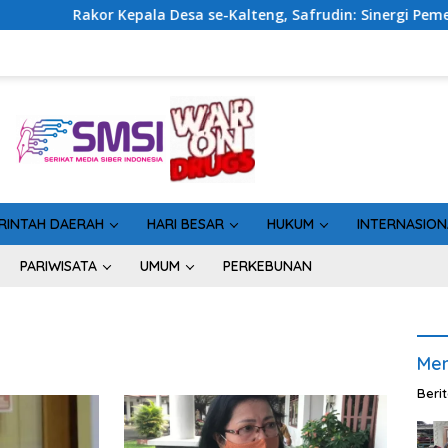
r Kepala Desa se-Kalteng, Safrudin: Sinergi Pemerintahan Pe
RINTAH DAERAH
HARI BESAR
HUKUM
INTERNASION
PARIWISATA
UMUM
PERKEBUNAN
Men
Beri