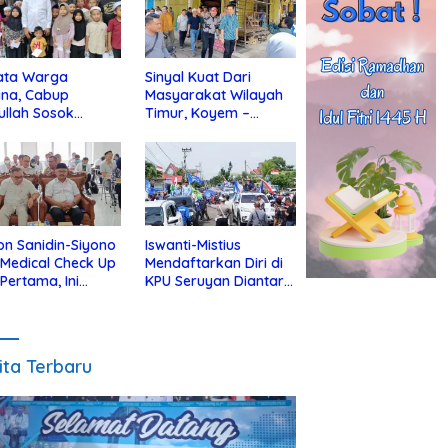
ata Warga
Sinyal Kuat Dari
ina, Cabup
Masyarakat Wilayah
ullah Sosok
Timur, Koyem –
jius Dekat Dengan
Supian Hadi Blusukan
 Yatim
di Kotim
on Sanidin-Siyono
Iswanti-Mistius
i Medical Check Up
Mendaftarkan Diri di
 Pertama, Ini
KPU Seruyan Diantar
an
Diiringi Ribuan
gecekannya
Pendukung
ita Terbaru