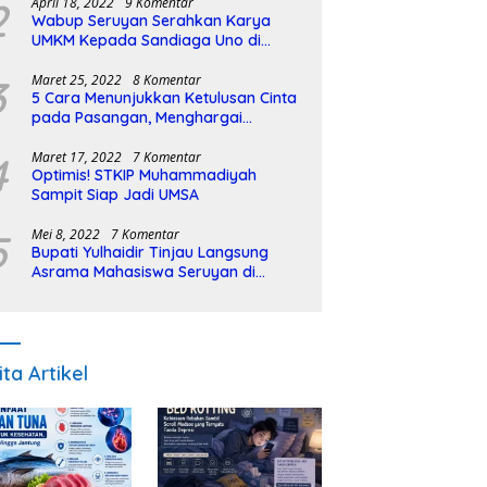
2
April 18, 2022
9 Komentar
Wabup Seruyan Serahkan Karya
UMKM Kepada Sandiaga Uno di
Istiqlal Halal Expo
3
Maret 25, 2022
8 Komentar
5 Cara Menunjukkan Ketulusan Cinta
pada Pasangan, Menghargai
Sepenuh Hati
4
Maret 17, 2022
7 Komentar
Optimis! STKIP Muhammadiyah
Sampit Siap Jadi UMSA
5
Mei 8, 2022
7 Komentar
Bupati Yulhaidir Tinjau Langsung
Asrama Mahasiswa Seruyan di
Banjarmasin
ita Artikel