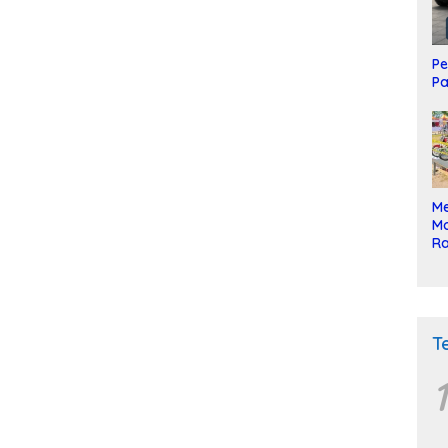
Pe
Pa
Me
Mo
Ra
ke
T
1