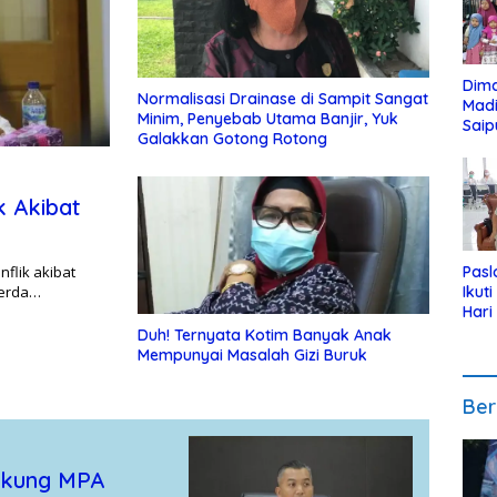
Dim
Normalisasi Drainase di Sampit Sangat
Mad
Minim, Penyebab Utama Banjir, Yuk
Saip
Galakkan Gotong Rotong
Reli
Anak
k Akibat
flik akibat
Pasl
perda…
Ikut
Hari
Urut
Duh! Ternyata Kotim Banyak Anak
Pen
Mempunyai Masalah Gizi Buruk
Ber
ukung MPA