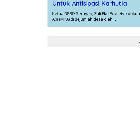
Untuk Antisipasi Karhutla
Ketua DPRD Seruyan, Zuli Eko Prasetyo dukun
Api (MPA) di sejumlah desa oleh…