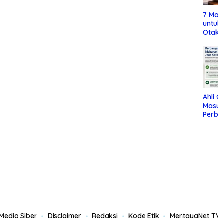
7 Ma
untu
Otak
Ahli
Mas
Per
Maka
Jag
edia Siber
Disclaimer
Redaksi
Kode Etik
MentayaNet T