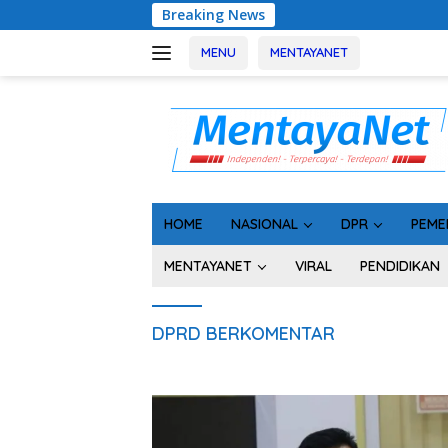
Langsung
Breaking News
Rako
ke
konten
MENU
MENTAYANET
HOME
NASIONAL
DPR
PEME
MENTAYANET
VIRAL
PENDIDIKAN
DPRD BERKOMENTAR