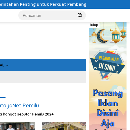
nting untuk Perkuat Pembangunan Desa
Usai Tahan 5 Ko
tutup
AL
tayaNet Pemilu
ta hangat seputar Pemilu 2024