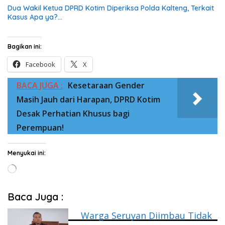
Dua Wakil Ketua DPRD Kotim Diperiksa Polda Kalteng, Terkait
Kasus Apa ya?…
Bagikan ini:
Facebook
X
BACA JUGA :
Kesetaraan Gender
Masih Jauh dari Harapan, DPRD Kotim
Desak Perhatian Khusus bagi
Perempuan!
Menyukai ini:
Memuat...
Baca Juga :
Warga Seruyan Diimbau Tidak