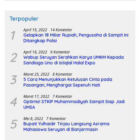
Terpopuler
1
April 19, 2022
14 Komentar
Gelapkan 18 Miliar Rupiah, Pengusaha di Sampit Ini
Ditangkap Polisi
2
April 18, 2022
9 Komentar
Wabup Seruyan Serahkan Karya UMKM Kepada
Sandiaga Uno di Istiqlal Halal Expo
3
Maret 25, 2022
8 Komentar
5 Cara Menunjukkan Ketulusan Cinta pada
Pasangan, Menghargai Sepenuh Hati
4
Maret 17, 2022
7 Komentar
Optimis! STKIP Muhammadiyah Sampit Siap Jadi
UMSA
5
Mei 8, 2022
7 Komentar
Bupati Yulhaidir Tinjau Langsung Asrama
Mahasiswa Seruyan di Banjarmasin