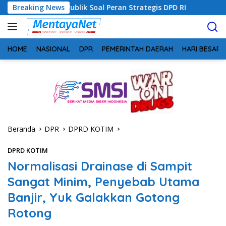
Langsung
Publik Soal Peran Strategis DPD RI
Breaking News
Sinergi Perang Mel
ke
konten
HOME
NASIONAL
DPR
PEMERINTAH DAERAH
HARI BESAR
Beranda
DPR
DPRD KOTIM
DPRD KOTIM
Normalisasi Drainase di Sampit
Sangat Minim, Penyebab Utama
Banjir, Yuk Galakkan Gotong
Rotong