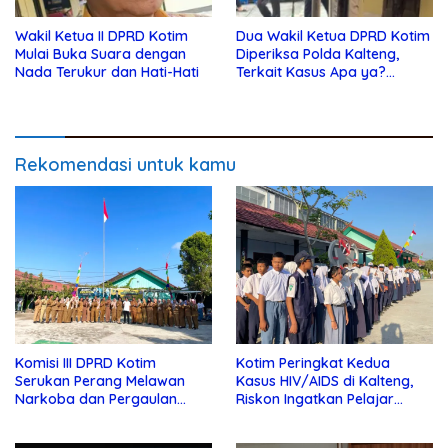
Wakil Ketua II DPRD Kotim
Dua Wakil Ketua DPRD Kotim
Mulai Buka Suara dengan
Diperiksa Polda Kalteng,
Nada Terukur dan Hati-Hati
Terkait Kasus Apa ya?…
Rekomendasi untuk kamu
Komisi III DPRD Kotim
Kotim Peringkat Kedua
Serukan Perang Melawan
Kasus HIV/AIDS di Kalteng,
Narkoba dan Pergaulan
Riskon Ingatkan Pelajar
Bebas di Sekolah
Jauhi Pergaulan Bebas