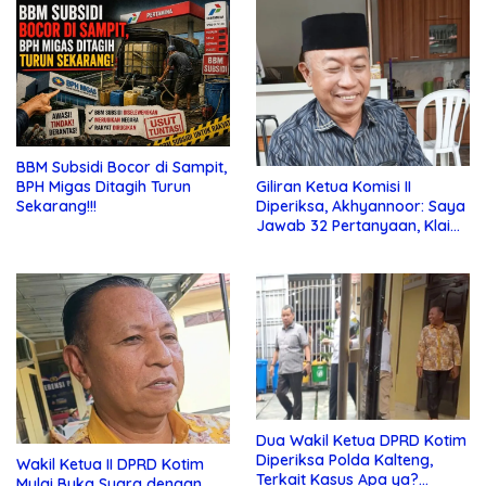
BBM Subsidi Bocor di Sampit,
Giliran Ketua Komisi II
BPH Migas Ditagih Turun
Diperiksa, Akhyannoor: Saya
Sekarang!!!
Jawab 32 Pertanyaan, Klaim
Tak Tahu Soal KSO Agrinas
Dua Wakil Ketua DPRD Kotim
Diperiksa Polda Kalteng,
Wakil Ketua II DPRD Kotim
Terkait Kasus Apa ya?…
Mulai Buka Suara dengan