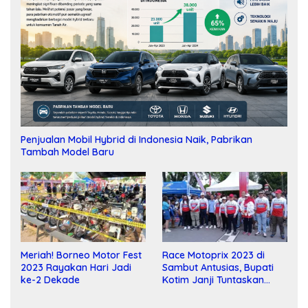
Penjualan Mobil Hybrid di Indonesia Naik, Pabrikan
Tambah Model Baru
Meriah! Borneo Motor Fest
Race Motoprix 2023 di
2023 Rayakan Hari Jadi
Sambut Antusias, Bupati
ke-2 Dekade
Kotim Janji Tuntaskan
Pembangunan Sirkuit