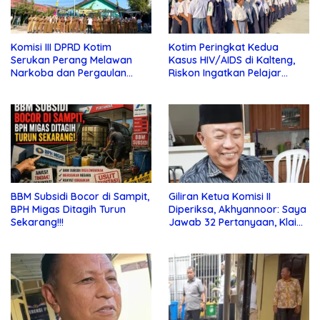
Komisi III DPRD Kotim
Kotim Peringkat Kedua
Serukan Perang Melawan
Kasus HIV/AIDS di Kalteng,
Narkoba dan Pergaulan
Riskon Ingatkan Pelajar
Bebas di Sekolah
Jauhi Pergaulan Bebas
BBM Subsidi Bocor di Sampit,
Giliran Ketua Komisi II
BPH Migas Ditagih Turun
Diperiksa, Akhyannoor: Saya
Sekarang!!!
Jawab 32 Pertanyaan, Klaim
Tak Tahu Soal KSO Agrinas