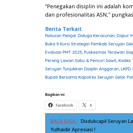
“Penegakan disiplin ini adalah k
dan profesionalitas ASN,” pungka
Berita Terkait
Ratusan Pelajar Diduga Keracunan, Dapur 
Buka 9 Kursi Strategis! Pemkab Seruyan Gel
Evaluasi PMT 2025, Puskesmas Terawan Siapk
Perang Lawan Sabu & Pencuri Sawit, Kades
Seruyan Tunjukkan Disiplin Anggaran, LKPD
Bupati Bersama Kapolres Seruyan Gelar Pa
Bagikan ini:
Facebook
X
BACA JUGA :
Disdukcapil Seruyan L
Yulhaidir Apresiasi !