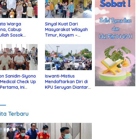
ata Warga
Sinyal Kuat Dari
ina, Cabup
Masyarakat Wilayah
ullah Sosok
Timur, Koyem –
jius Dekat Dengan
Supian Hadi Blusukan
 Yatim
di Kotim
on Sanidin-Siyono
Iswanti-Mistius
i Medical Check Up
Mendaftarkan Diri di
 Pertama, Ini
KPU Seruyan Diantar
an
Diiringi Ribuan
gecekannya
Pendukung
ita Terbaru