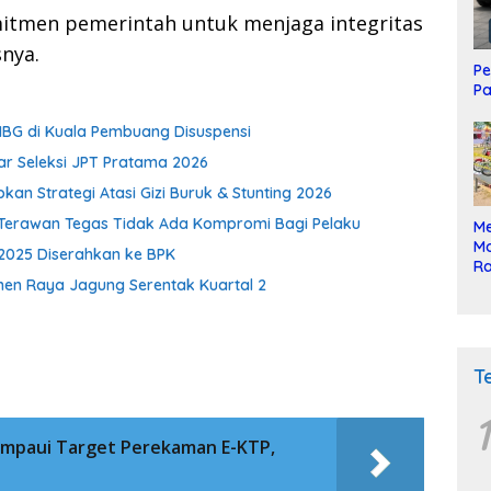
omitmen pemerintah untuk menjaga integritas
snya.
Pe
Pa
MBG di Kuala Pembuang Disuspensi
ar Seleksi JPT Pratama 2026
an Strategi Atasi Gizi Buruk & Stunting 2026
 Terawan Tegas Tidak Ada Kompromi Bagi Pelaku
Me
Mo
 2025 Diserahkan ke BPK
Ra
nen Raya Jagung Serentak Kuartal 2
ke
T
1
ampaui Target Perekaman E-KTP,