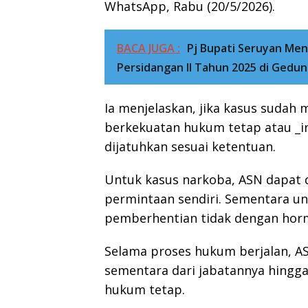
WhatsApp, Rabu (20/5/2026).
BACA JUGA :
Pj Bupati Seruyan Men
Persidangan II Tahun 2025 di Gedu
Ia menjelaskan, jika kasus sudah
berkekuatan hukum tetap atau _i
dijatuhkan sesuai ketentuan.
Untuk kasus narkoba, ASN dapat 
permintaan sendiri. Sementara un
pemberhentian tidak dengan hor
Selama proses hukum berjalan, A
sementara dari jabatannya hingg
hukum tetap.