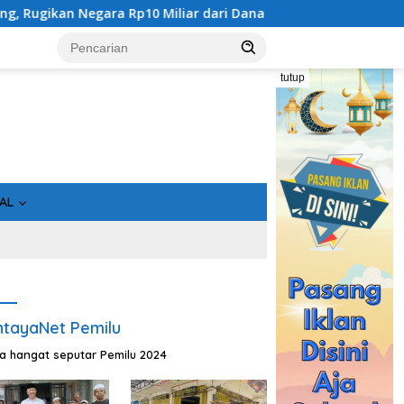
r dari Dana Hibah Rp40 Miliar
Gandeng Bidan Sean, SMSI
tutup
AL
tayaNet Pemilu
ta hangat seputar Pemilu 2024