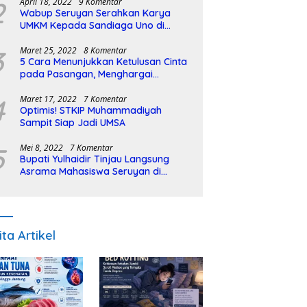
2
April 18, 2022
9 Komentar
Wabup Seruyan Serahkan Karya
UMKM Kepada Sandiaga Uno di
Istiqlal Halal Expo
3
Maret 25, 2022
8 Komentar
5 Cara Menunjukkan Ketulusan Cinta
pada Pasangan, Menghargai
Sepenuh Hati
4
Maret 17, 2022
7 Komentar
Optimis! STKIP Muhammadiyah
Sampit Siap Jadi UMSA
5
Mei 8, 2022
7 Komentar
Bupati Yulhaidir Tinjau Langsung
Asrama Mahasiswa Seruyan di
Banjarmasin
ita Artikel