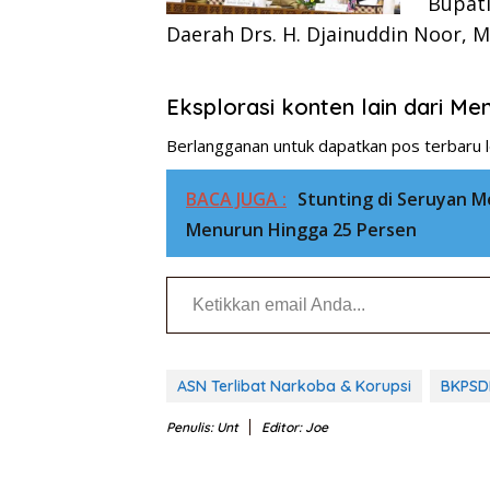
Bupati
Daerah Drs. H. Djainuddin Noor, M
Eksplorasi konten lain dari M
Berlangganan untuk dapatkan pos terbaru l
BACA JUGA :
Stunting di Seruyan M
Menurun Hingga 25 Persen
Ketikkan email Anda...
ASN Terlibat Narkoba & Korupsi
BKPSD
Penulis: Unt
Editor: Joe