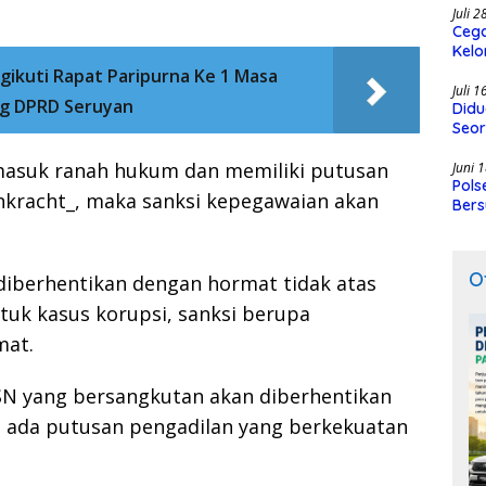
Juli 
Cega
Kelo
SMK
gikuti Rapat Paripurna Ke 1 Masa
Juli 
ng DPRD Seruyan
Didu
Seor
 masuk ranah hukum dan memiliki putusan
Juni 
Pols
nkracht_, maka sanksi kepegawaian akan
Bers
O
diberhentikan dengan hormat tidak atas
tuk kasus korupsi, sanksi berupa
mat.
SN yang bersangkutan akan diberhentikan
a ada putusan pengadilan yang berkekuatan