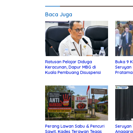
Baca Juga
Ratusan Pelajar Diduga
Buka 9 K
Keracunan, Dapur MBG di
Seruyan 
Kuala Pembuang Disuspensi
Pratama
Perang Lawan Sabu & Pencuri
Seruyan 
Sawit, Kades Terawan Tegas
Anggara