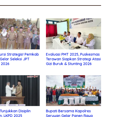
ursi Strategis! Pemkab
Evaluasi PMT 2025, Puskesmas
Gelar Seleksi JPT
Terawan Siapkan Strategi Atasi
 2026
Gizi Buruk & Stunting 2026
Tunjukkan Disiplin
Bupati Bersama Kapolres
n, LKPD 2025
Seruyan Gelar Panen Raya