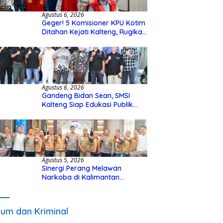
Agustus 6, 2026
Geger! 5 Komisioner KPU Kotim
Ditahan Kejati Kalteng, Rugikan
Negara Rp10 Miliar dari Dana
Hibah Rp40 Miliar
Agustus 6, 2026
Gandeng Bidan Sean, SMSI
Kalteng Siap Edukasi Publik
Soal Peran Strategis DPD RI
Agustus 5, 2026
Sinergi Perang Melawan
Narkoba di Kalimantan
Tengah, GDAN dan Kapolda
Kalteng Siapkan Deklarasi
Akbar
um dan Kriminal