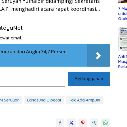
 Seruyan Yulhaidir didampingi Sekretaris
.A.P. menghadiri acara rapat koordinasi…
7 Ma
untu
Otak
entayaNet
ewat email.
enurun dari Angka 34,7 Persen
Ahli
Mas
Per
Maka
Jag
Berlangganan
M Seruyan
Langsung Dipecat
Tak Ada Ampun!