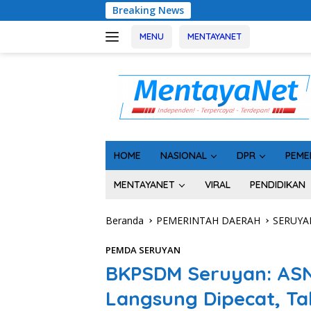
Langsung
Breaking News
Geger! 5 Komisione
ke
konten
MENU
MENTAYANET
HOME
NASIONAL
DPR
PEME
MENTAYANET
VIRAL
PENDIDIKAN
Beranda
PEMERINTAH DAERAH
SERUYA
PEMDA SERUYAN
BKPSDM Seruyan: ASN 
Langsung Dipecat, T