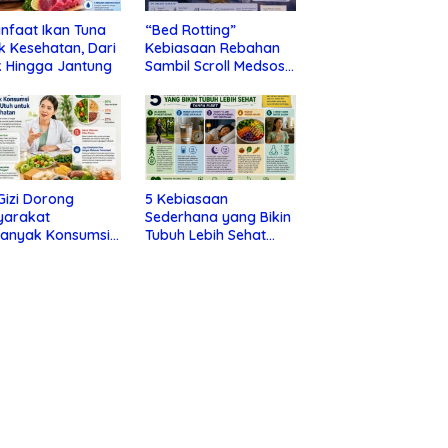
nfaat Ikan Tuna
“Bed Rotting”
k Kesehatan, Dari
Kebiasaan Rebahan
 Hingga Jantung
Sambil Scroll Medsos
yang Ternyata Tanda
Depresi
 Gizi Dorong
5 Kebiasaan
yarakat
Sederhana yang Bikin
banyak Konsumsi
Tubuh Lebih Sehat
nan Utuh untuk
Tanpa Ribet
a Kesehatan