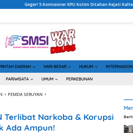
r KPU Kotim Ditahan Kejati Kalteng, Rugikan Negara Rp10 Milia
RINTAH DAERAH
HARI BESAR
HUKUM
INTERNASION
PARIWISATA
UMUM
PERKEBUNAN
N
PEMDA SERUYAN
Men
Terlibat Narkoba & Korupsi
Beri
ak Ada Ampun!