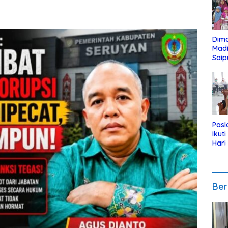
Dim
Mad
Saip
Reli
Anak
Pasl
Ikut
Hari
Urut
Pen
Ber