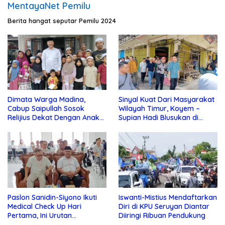
MentayaNet Pemilu
Berita hangat seputar Pemilu 2024
Dimata Warga Madina,
Sinyal Kuat Dari Masyarakat
Cabup Saipullah Sosok
Wilayah Timur, Koyem –
Relijius Dekat Dengan Anak
Supian Hadi Blusukan di
Yatim
Kotim
Paslon Sanidin-Siyono Ikuti
Iswanti-Mistius Mendaftarkan
Medical Check Up Hari
Diri di KPU Seruyan Diantar
Pertama, Ini Urutan
Diiringi Ribuan Pendukung
Pengecekannya