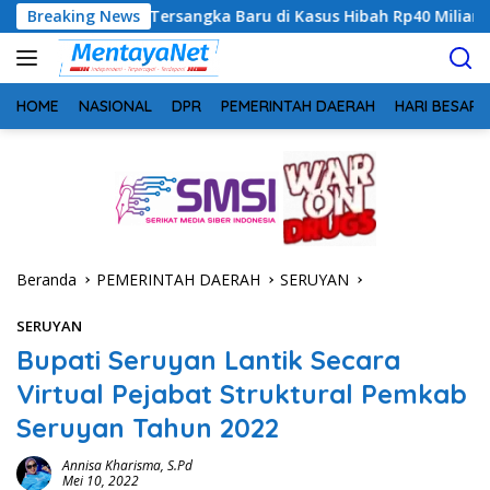
Langsung
rsangka Baru di Kasus Hibah Rp40 Miliar
Breaking News
Geger! 5 Komis
ke
konten
HOME
NASIONAL
DPR
PEMERINTAH DAERAH
HARI BESAR
Beranda
PEMERINTAH DAERAH
SERUYAN
SERUYAN
Bupati Seruyan Lantik Secara
Virtual Pejabat Struktural Pemkab
Seruyan Tahun 2022
Annisa Kharisma, S.Pd
Mei 10, 2022