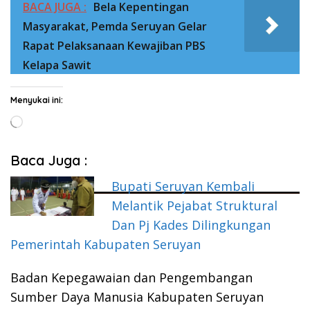
BACA JUGA :
Bela Kepentingan
Masyarakat, Pemda Seruyan Gelar
Rapat Pelaksanaan Kewajiban PBS
Kelapa Sawit
Menyukai ini:
Memuat...
Baca Juga :
Bupati Seruyan Kembali
Melantik Pejabat Struktural
Dan Pj Kades Dilingkungan
Pemerintah Kabupaten Seruyan
Badan Kepegawaian dan Pengembangan
Sumber Daya Manusia Kabupaten Seruyan