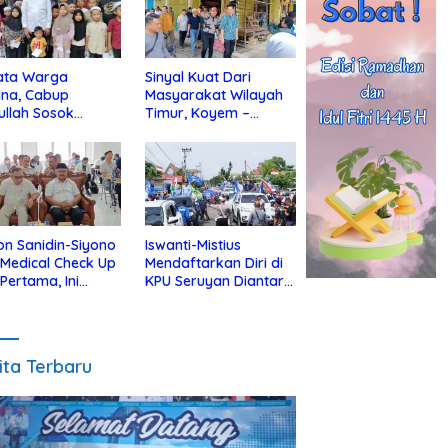
ata Warga
Sinyal Kuat Dari
ina, Cabup
Masyarakat Wilayah
ullah Sosok
Timur, Koyem –
jius Dekat Dengan
Supian Hadi Blusukan
 Yatim
di Kotim
on Sanidin-Siyono
Iswanti-Mistius
i Medical Check Up
Mendaftarkan Diri di
 Pertama, Ini
KPU Seruyan Diantar
an
Diiringi Ribuan
gecekannya
Pendukung
ita Terbaru