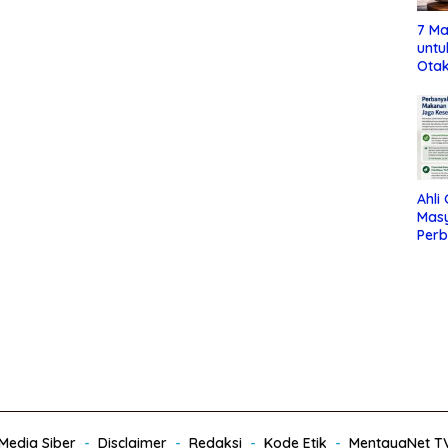
7 Ma
untu
Otak
Ahli
Mas
Per
Maka
Jag
edia Siber
Disclaimer
Redaksi
Kode Etik
MentayaNet T