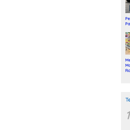
Pe
Pa
Me
Mo
Ra
ke
T
1