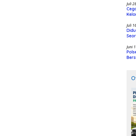
Juli 
Cega
Kelo
SMK
Juli 
Didu
Seor
Juni 
Pols
Bers
O