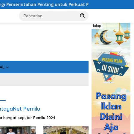
ahan Penting untuk Perkuat Pembangunan Desa
Usai Tah
tutup
AL
tayaNet Pemilu
ta hangat seputar Pemilu 2024