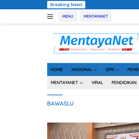
Langsung
Breaking News
ke
konten
MENU
MENTAYANET
HOME
NASIONAL
DPR
PEME
MENTAYANET
VIRAL
PENDIDIKAN
BAWASLU