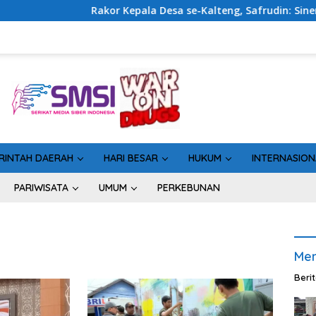
Rakor Kepala Desa se-Kalteng, Safrudin: Sinergi Pemerint
RINTAH DAERAH
HARI BESAR
HUKUM
INTERNASION
PARIWISATA
UMUM
PERKEBUNAN
Men
Beri