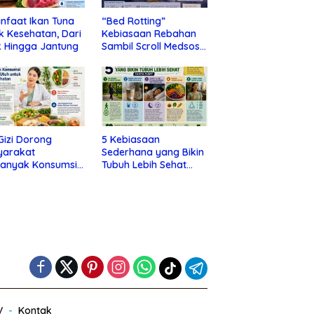
nfaat Ikan Tuna
“Bed Rotting”
k Kesehatan, Dari
Kebiasaan Rebahan
 Hingga Jantung
Sambil Scroll Medsos
yang Ternyata Tanda
Depresi
 Gizi Dorong
5 Kebiasaan
yarakat
Sederhana yang Bikin
banyak Konsumsi
Tubuh Lebih Sehat
nan Utuh untuk
Tanpa Ribet
a Kesehatan
V
Kontak