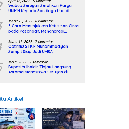
2
April 18, 2022
9 Komentar
Wabup Seruyan Serahkan Karya
UMKM Kepada Sandiaga Uno di
Istiqlal Halal Expo
3
Maret 25, 2022
8 Komentar
5 Cara Menunjukkan Ketulusan Cinta
pada Pasangan, Menghargai
Sepenuh Hati
4
Maret 17, 2022
7 Komentar
Optimis! STKIP Muhammadiyah
Sampit Siap Jadi UMSA
5
Mei 8, 2022
7 Komentar
Bupati Yulhaidir Tinjau Langsung
Asrama Mahasiswa Seruyan di
Banjarmasin
ita Artikel