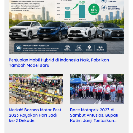
Penjualan Mobil Hybrid di Indonesia Naik, Pabrikan
Tambah Model Baru
Meriah! Borneo Motor Fest
Race Motoprix 2023 di
2023 Rayakan Hari Jadi
Sambut Antusias, Bupati
ke-2 Dekade
Kotim Janji Tuntaskan
Pembangunan Sirkuit