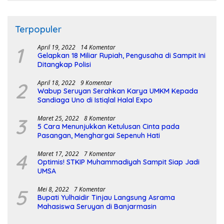
Terpopuler
1
April 19, 2022
14 Komentar
Gelapkan 18 Miliar Rupiah, Pengusaha di Sampit Ini
Ditangkap Polisi
2
April 18, 2022
9 Komentar
Wabup Seruyan Serahkan Karya UMKM Kepada
Sandiaga Uno di Istiqlal Halal Expo
3
Maret 25, 2022
8 Komentar
5 Cara Menunjukkan Ketulusan Cinta pada
Pasangan, Menghargai Sepenuh Hati
4
Maret 17, 2022
7 Komentar
Optimis! STKIP Muhammadiyah Sampit Siap Jadi
UMSA
5
Mei 8, 2022
7 Komentar
Bupati Yulhaidir Tinjau Langsung Asrama
Mahasiswa Seruyan di Banjarmasin