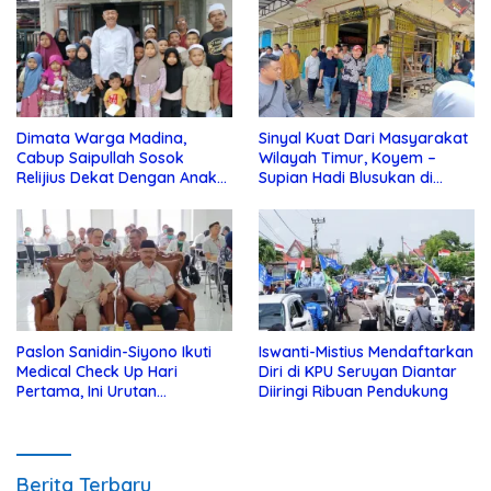
Dimata Warga Madina,
Sinyal Kuat Dari Masyarakat
Cabup Saipullah Sosok
Wilayah Timur, Koyem –
Relijius Dekat Dengan Anak
Supian Hadi Blusukan di
Yatim
Kotim
Paslon Sanidin-Siyono Ikuti
Iswanti-Mistius Mendaftarkan
Medical Check Up Hari
Diri di KPU Seruyan Diantar
Pertama, Ini Urutan
Diiringi Ribuan Pendukung
Pengecekannya
Berita Terbaru