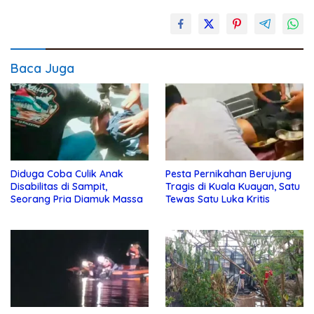
Baca Juga
Diduga Coba Culik Anak
Pesta Pernikahan Berujung
Disabilitas di Sampit,
Tragis di Kuala Kuayan, Satu
Seorang Pria Diamuk Massa
Tewas Satu Luka Kritis