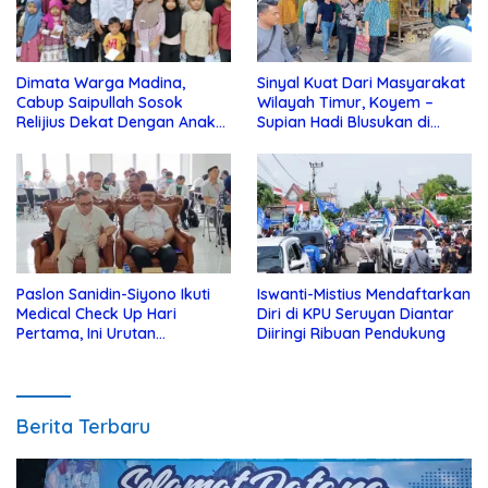
Dimata Warga Madina,
Sinyal Kuat Dari Masyarakat
Cabup Saipullah Sosok
Wilayah Timur, Koyem –
Relijius Dekat Dengan Anak
Supian Hadi Blusukan di
Yatim
Kotim
Paslon Sanidin-Siyono Ikuti
Iswanti-Mistius Mendaftarkan
Medical Check Up Hari
Diri di KPU Seruyan Diantar
Pertama, Ini Urutan
Diiringi Ribuan Pendukung
Pengecekannya
Berita Terbaru