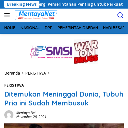
Langsung
in: Sinergi Pemerintahan Penting untuk Perkuat Pembangunan D
Breaking News
ke
konten
HOME
NASIONAL
DPR
PEMERINTAH DAERAH
HARI BESAR
Beranda
PERISTIWA
PERISTIWA
Ditemukan Meninggal Dunia, Tubuh
Pria ini Sudah Membusuk
Mentaya Net
November 28, 2021