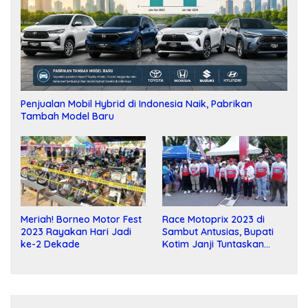
Penjualan Mobil Hybrid di Indonesia Naik, Pabrikan
Tambah Model Baru
Meriah! Borneo Motor Fest
Race Motoprix 2023 di
2023 Rayakan Hari Jadi
Sambut Antusias, Bupati
ke-2 Dekade
Kotim Janji Tuntaskan
Pembangunan Sirkuit