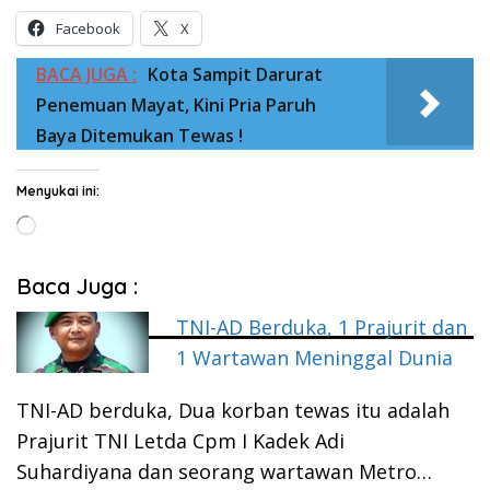
Facebook
X
BACA JUGA :
Kota Sampit Darurat
Penemuan Mayat, Kini Pria Paruh
Baya Ditemukan Tewas !
Menyukai ini:
Memuat...
Baca Juga :
TNI-AD Berduka, 1 Prajurit dan
1 Wartawan Meninggal Dunia
TNI-AD berduka, Dua korban tewas itu adalah
Prajurit TNI Letda Cpm I Kadek Adi
Suhardiyana dan seorang wartawan Metro…