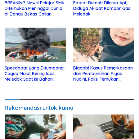
BREAKING News! Pelajar SMK
Empat Rumah Dilalap Api,
Ditemukan Meninggal Dunia
Diduga Akibat Kompor Gas
di Danau Bekas Galian
Meledak
Speedboat yang Ditumpangi
Biadab! Kasus Pemerkosaan
Cagub Malut Benny laos
dan Pembunuhan Riyas
Meledak Saat Isi Bahan
Nuaini, Polisi Temukan
Bakar
Sperma
Rekomendasi untuk kamu