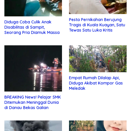
Pesta Pernikahan Berujung
Diduga Coba Culik Anak
Tragis di Kuala Kuayan, Satu
Disabilitas di Sampit,
Tewas Satu Luka Kritis
Seorang Pria Diamuk Massa
Empat Rumah Dilalap Api,
Diduga Akibat Kompor Gas
Meledak
BREAKING News! Pelajar SMK
Ditemukan Meninggal Dunia
di Danau Bekas Galian