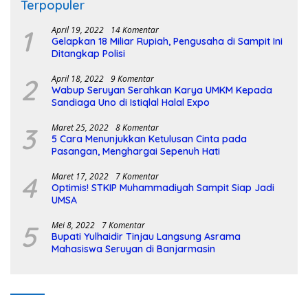
Terpopuler
1
April 19, 2022
14 Komentar
Gelapkan 18 Miliar Rupiah, Pengusaha di Sampit Ini
Ditangkap Polisi
2
April 18, 2022
9 Komentar
Wabup Seruyan Serahkan Karya UMKM Kepada
Sandiaga Uno di Istiqlal Halal Expo
3
Maret 25, 2022
8 Komentar
5 Cara Menunjukkan Ketulusan Cinta pada
Pasangan, Menghargai Sepenuh Hati
4
Maret 17, 2022
7 Komentar
Optimis! STKIP Muhammadiyah Sampit Siap Jadi
UMSA
5
Mei 8, 2022
7 Komentar
Bupati Yulhaidir Tinjau Langsung Asrama
Mahasiswa Seruyan di Banjarmasin