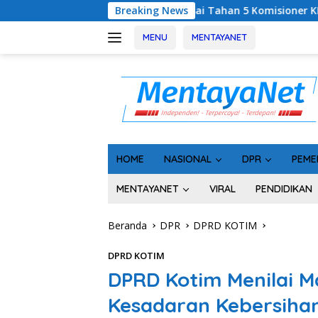
Langsung
Usai Tahan 5 Komisioner KPU Kotim, Kejati Kalteng Sin
Breaking News
ke
konten
MENU
MENTAYANET
HOME
NASIONAL
DPR
PEME
MENTAYANET
VIRAL
PENDIDIKAN
Beranda
DPR
DPRD KOTIM
DPRD KOTIM
DPRD Kotim Menilai M
Kesadaran Kebersiha