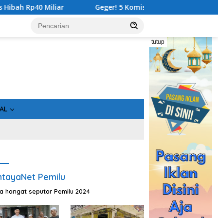
eger! 5 Komisioner KPU Kotim Ditahan Kejati Kalteng, Rugikan 
tutup
AL
tayaNet Pemilu
ta hangat seputar Pemilu 2024