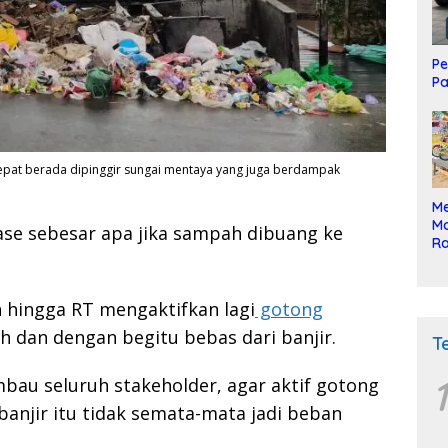
Pe
Pa
pat berada dipinggir sungai mentaya yang juga berdampak
Me
Mo
e sebesar apa jika sampah dibuang ke
Ra
ke
h hingga RT mengaktifkan lagi
gotong
h dan dengan begitu bebas dari banjir.
T
1
au seluruh stakeholder, agar aktif gotong
banjir itu tidak semata-mata jadi beban