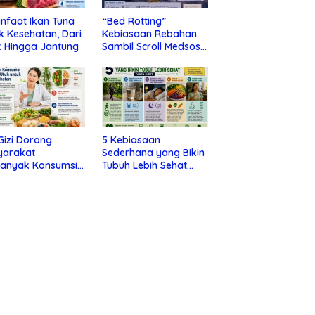
nfaat Ikan Tuna
“Bed Rotting”
k Kesehatan, Dari
Kebiasaan Rebahan
 Hingga Jantung
Sambil Scroll Medsos
yang Ternyata Tanda
Depresi
 Gizi Dorong
5 Kebiasaan
yarakat
Sederhana yang Bikin
banyak Konsumsi
Tubuh Lebih Sehat
nan Utuh untuk
Tanpa Ribet
a Kesehatan