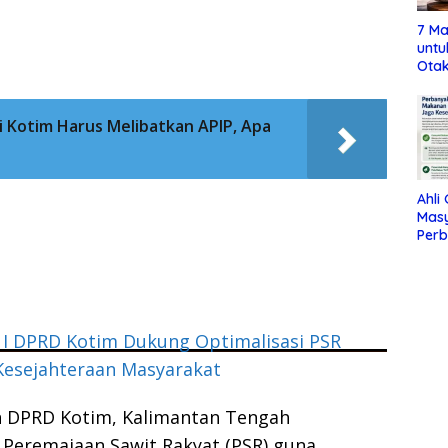
7 Ma
untu
Otak
 Kotim Harus Melibatkan APIP, Apa
Ahli
Mas
Per
Maka
Jag
 I DPRD Kotim Dukung Optimalisasi PSR
Kesejahteraan Masyarakat
n DPRD Kotim, Kalimantan Tengah
Peremajaan Sawit Rakyat (PSR) guna