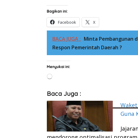
Bagikan ini:
Facebook
X
BACA JUGA :
Minta Pembangunan di
Respon Pemerintah Daerah ?
Menyukai ini:
Memuat...
Baca Juga :
Waket
Guna 
Jajara
mendorong optimalisasi program 