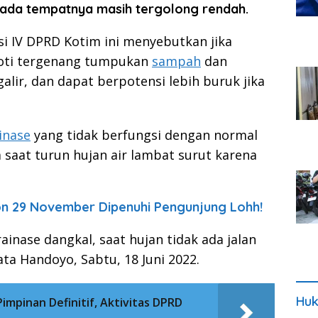
da tempatnya masih tergolong rendah.
i IV DPRD Kotim ini menyebutkan jika
oroti tergenang tumpukan
sampah
dan
lir, dan dapat berpotensi lebih buruk jika
inase
yang tidak berfungsi dengan normal
 saat turun hujan air lambat surut karena
ion 29 November Dipenuhi Pengunjung Lohh!
ainase dangkal, saat hujan tidak ada jalan
kata Handoyo, Sabtu, 18 Juni 2022.
Huk
impinan Definitif, Aktivitas DPRD