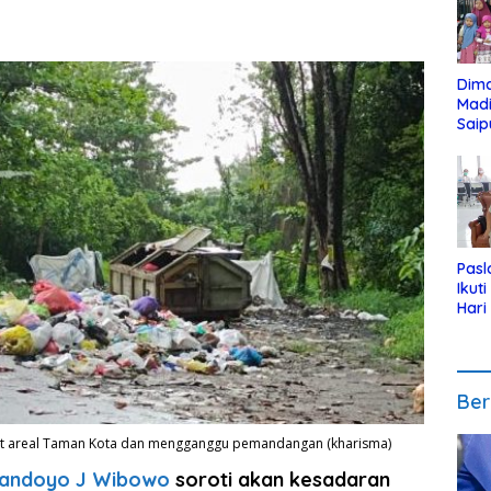
Dim
Mad
Saip
Reli
Anak
Pasl
Ikut
Hari
Urut
Pen
Ber
at areal Taman Kota dan mengganggu pemandangan (kharisma)
Handoyo J Wibowo
soroti akan kesadaran