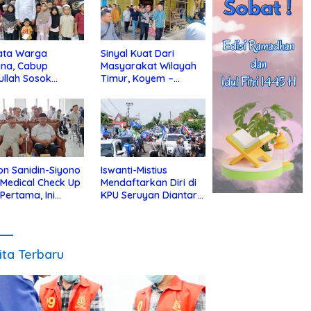
ata Warga
Sinyal Kuat Dari
ina, Cabup
Masyarakat Wilayah
ullah Sosok
Timur, Koyem –
jius Dekat Dengan
Supian Hadi Blusukan
 Yatim
di Kotim
on Sanidin-Siyono
Iswanti-Mistius
i Medical Check Up
Mendaftarkan Diri di
 Pertama, Ini
KPU Seruyan Diantar
an
Diiringi Ribuan
gecekannya
Pendukung
ita Terbaru