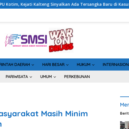
yalkan Ada Tersangka Baru di Kasus Hibah Rp40 Miliar
G
RINTAH DAERAH
HARI BESAR
HUKUM
INTERNASION
PARIWISATA
UMUM
PERKEBUNAN
Men
asyarakat Masih Minim
Beri
n