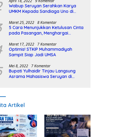
2
April 18, 2022
9 Komentar
Wabup Seruyan Serahkan Karya
UMKM Kepada Sandiaga Uno di
Istiqlal Halal Expo
3
Maret 25, 2022
8 Komentar
5 Cara Menunjukkan Ketulusan Cinta
pada Pasangan, Menghargai
Sepenuh Hati
4
Maret 17, 2022
7 Komentar
Optimis! STKIP Muhammadiyah
Sampit Siap Jadi UMSA
5
Mei 8, 2022
7 Komentar
Bupati Yulhaidir Tinjau Langsung
Asrama Mahasiswa Seruyan di
Banjarmasin
ita Artikel