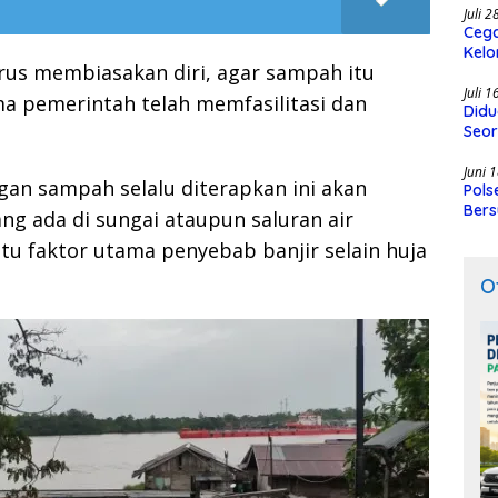
Juli 
Cega
Kelo
us membiasakan diri, agar sampah itu
SMK
Juli 
a pemerintah telah memfasilitasi dan
Didu
Seor
Juni 
gan sampah selalu diterapkan ini akan
Pols
Bers
g ada di sungai ataupun saluran air
tu faktor utama penyebab banjir selain huja
O