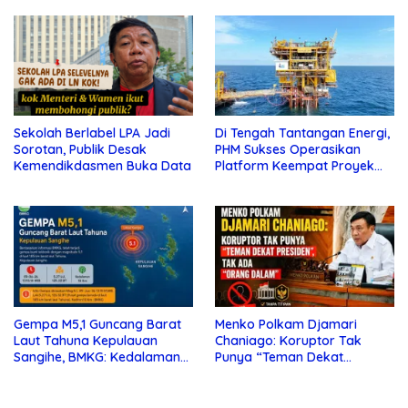
Sekolah Berlabel LPA Jadi
Di Tengah Tantangan Energi,
Sorotan, Publik Desak
PHM Sukses Operasikan
Kemendikdasmen Buka Data
Platform Keempat Proyek
Sisi Nubi
Gempa M5,1 Guncang Barat
Menko Polkam Djamari
Laut Tahuna Kepulauan
Chaniago: Koruptor Tak
Sangihe, BMKG: Kedalaman
Punya “Teman Dekat
10 Km
Presiden”, Tak Ada “Orang
Dalam”