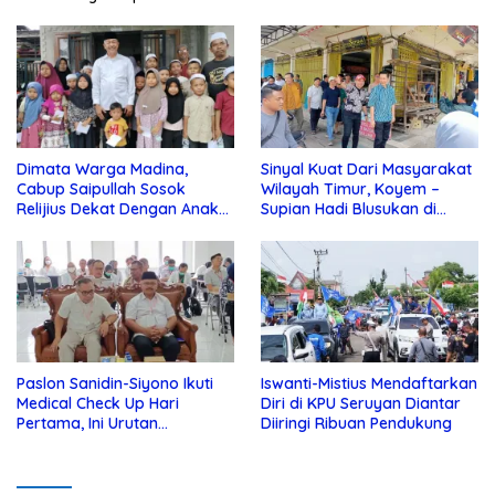
Dimata Warga Madina,
Sinyal Kuat Dari Masyarakat
Cabup Saipullah Sosok
Wilayah Timur, Koyem –
Relijius Dekat Dengan Anak
Supian Hadi Blusukan di
Yatim
Kotim
Paslon Sanidin-Siyono Ikuti
Iswanti-Mistius Mendaftarkan
Medical Check Up Hari
Diri di KPU Seruyan Diantar
Pertama, Ini Urutan
Diiringi Ribuan Pendukung
Pengecekannya