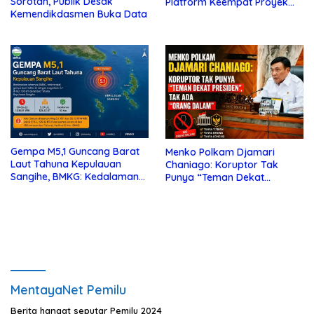
Sorotan, Publik Desak
Platform Keempat Proyek
Kemendikdasmen Buka Data
Sisi Nubi
Gempa M5,1 Guncang Barat
Menko Polkam Djamari
Laut Tahuna Kepulauan
Chaniago: Koruptor Tak
Sangihe, BMKG: Kedalaman
Punya “Teman Dekat
10 Km
Presiden”, Tak Ada “Orang
Dalam”
MentayaNet Pemilu
Berita hangat seputar Pemilu 2024