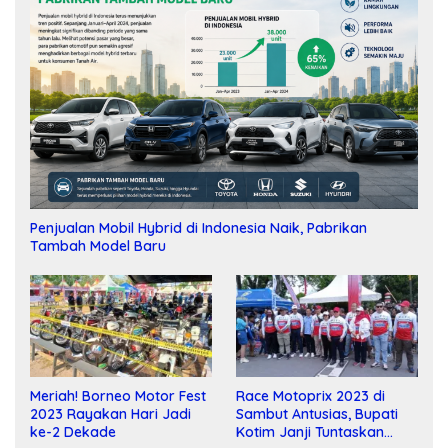
Penjualan Mobil Hybrid di Indonesia Naik, Pabrikan
Tambah Model Baru
Meriah! Borneo Motor Fest
Race Motoprix 2023 di
2023 Rayakan Hari Jadi
Sambut Antusias, Bupati
ke-2 Dekade
Kotim Janji Tuntaskan