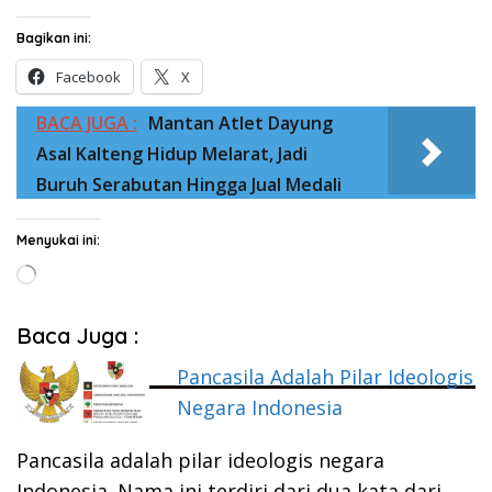
Bagikan ini:
Facebook
X
BACA JUGA :
Mantan Atlet Dayung
Asal Kalteng Hidup Melarat, Jadi
Buruh Serabutan Hingga Jual Medali
Menyukai ini:
Memuat...
Baca Juga :
Pancasila Adalah Pilar Ideologis
Negara Indonesia
Pancasila adalah pilar ideologis negara
Indonesia. Nama ini terdiri dari dua kata dari