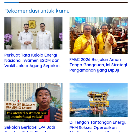
Rekomendasi untuk kamu
Perkuat Tata Kelola Energi
FABC 2026 Berjalan Aman
Nasional, Wamen ESDM dan
Tanpa Gangguan, Ini Strategi
Wakil Jaksa Agung Sepakat
Pengamanan yang Dipuji
Perketat Pengawalan Hukum
Di Tengah Tantangan Energi,
Sekolah Berlabel LPA Jadi
PHM Sukses Operasikan