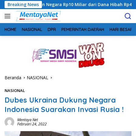
Langsung
an Negara Rp10 Miliar dari Dana Hibah Rp40 Miliar
Breaking News
Gand
ke
konten
HOME
NASIONAL
DPR
PEMERINTAH DAERAH
HARI BESAR
Beranda
NASIONAL
NASIONAL
Dubes Ukraina Dukung Negara
Indonesia Suarakan Invasi Rusia !
Mentaya Net
Februari 24, 2022