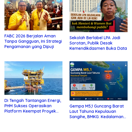
FABC 2026 Berjalan Aman
Sekolah Berlabel LPA Jadi
Tanpa Gangguan, Ini Strategi
Sorotan, Publik Desak
Pengamanan yang Dipuji
Kemendikdasmen Buka Data
Di Tengah Tantangan Energi,
PHM Sukses Operasikan
Gempa M5,1 Guncang Barat
Platform Keempat Proyek
Laut Tahuna Kepulauan
Sisi Nubi
Sangihe, BMKG: Kedalaman
10 Km