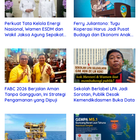
Perkuat Tata Kelola Energi
Ferry Juliantono: Tugu
Nasional, Wamen ESDM dan
Koperasi Harus Jadi Pusat
Wakil Jaksa Agung Sepakat
Budaya dan Ekonomi Anak
Perketat Pengawalan Hukum
Muda
FABC 2026 Berjalan Aman
Sekolah Berlabel LPA Jadi
Tanpa Gangguan, Ini Strategi
Sorotan, Publik Desak
Pengamanan yang Dipuji
Kemendikdasmen Buka Data