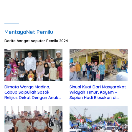
MentayaNet Pemilu
Berita hangat seputar Pemilu 2024
Dimata Warga Madina,
Sinyal Kuat Dari Masyarakat
Cabup Saipullah Sosok
Wilayah Timur, Koyem –
Relijius Dekat Dengan Anak
Supian Hadi Blusukan di
Yatim
Kotim