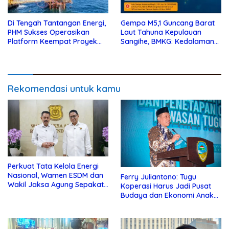
Di Tengah Tantangan Energi,
Gempa M5,1 Guncang Barat
PHM Sukses Operasikan
Laut Tahuna Kepulauan
Platform Keempat Proyek
Sangihe, BMKG: Kedalaman
Sisi Nubi
10 Km
Rekomendasi untuk kamu
Perkuat Tata Kelola Energi
Nasional, Wamen ESDM dan
Ferry Juliantono: Tugu
Wakil Jaksa Agung Sepakat
Koperasi Harus Jadi Pusat
Perketat Pengawalan Hukum
Budaya dan Ekonomi Anak
Muda