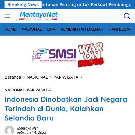
Langsung
rintahan Penting untuk Perkuat Pembangunan Desa
Breaking News
Usai
ke
konten
HOME
NASIONAL
DPR
PEMERINTAH DAERAH
HARI BESAR
Beranda
NASIONAL
PARIWISATA
NASIONAL
,
PARIWISATA
Indonesia Dinobatkan Jadi Negara
Terindah di Dunia, Kalahkan
Selandia Baru
Mentaya Net
Februari 14, 2022