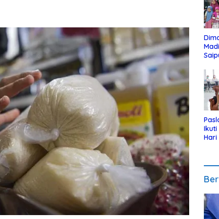
Dim
Mad
Saip
Reli
Anak
Pasl
Ikut
Hari
Urut
Pen
Ber