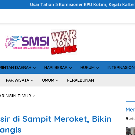
sioner KPU Kotim, Kejati Kalteng Sinyalkan Ada Tersangka Baru
RINTAH DAERAH
HARI BESAR
HUKUM
INTERNASION
PARIWISATA
UMUM
PERKEBUNAN
RINGIN TIMUR
Men
ir di Sampit Meroket, Bikin
Beri
angis