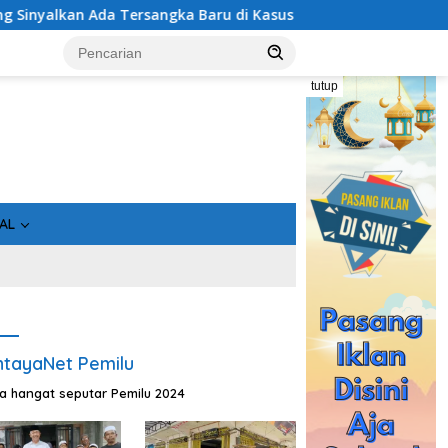
 di Kasus Hibah Rp40 Miliar
Geger! 5 Komisioner KPU K
tutup
AL
tayaNet Pemilu
ta hangat seputar Pemilu 2024