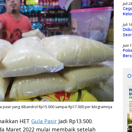
Juli 
Cega
Kelo
SMK
Juli 
Didu
Seor
Juni 
Pols
Bers
O
a pasir yang dibandrol Rp15.000 sampai Rp17.000 per kilogramnya
aikkan HET
Gula Pasir
Jadi Rp13.500.
ada Maret 2022 mulai membaik setelah