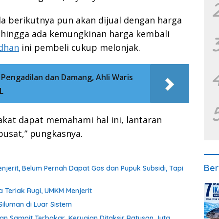
a berikutnya pun akan dijual dengan harga
ehingga ada kemungkinan harga kembali
adhan
ini pembeli cukup melonjak.
 Pengadilan dan Damang, Ahli Waris
AL
akat dapat memahami hal ini, lantaran
pusat,” pungkasnya.
Ber
erit, Belum Pernah Dapat Gas dan Pupuk Subsidi, Tapi
a Teriak Rugi, UMKM Menjerit
iluman di Luar Sistem
tan Sampit Terbakar, Kerugian Ditaksir Ratusan Juta