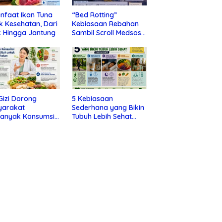
nfaat Ikan Tuna
“Bed Rotting”
k Kesehatan, Dari
Kebiasaan Rebahan
 Hingga Jantung
Sambil Scroll Medsos
yang Ternyata Tanda
Depresi
 Gizi Dorong
5 Kebiasaan
yarakat
Sederhana yang Bikin
banyak Konsumsi
Tubuh Lebih Sehat
nan Utuh untuk
Tanpa Ribet
a Kesehatan