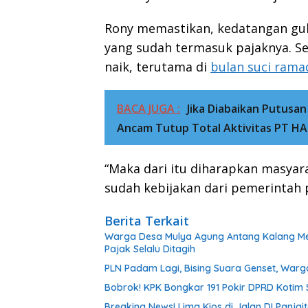
Rony memastikan, kedatangan gul
yang sudah termasuk pajaknya. S
naik, terutama di
bulan suci ram
BACA JUGA :
Jika Diabaikan Putusan
Ancam Tutup Total Aktivitas PT H
“Maka dari itu diharapkan masyar
sudah kebijakan dari pemerintah 
Berita Terkait
Warga Desa Mulya Agung Antang Kalang Menj
Pajak Selalu Ditagih
PLN Padam Lagi, Bising Suara Genset, Warg
Bobrok! KPK Bongkar 191 Pokir DPRD Kotim S
Breaking News! Lima Kios di Jalan DI Panjai