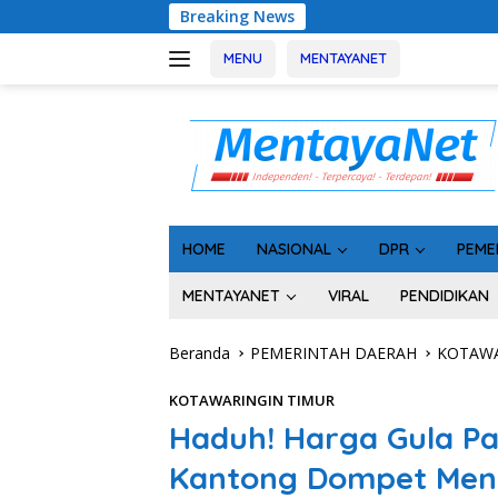
Langsung
Breaking News
Usai Tahan 5 Komi
ke
konten
MENU
MENTAYANET
HOME
NASIONAL
DPR
PEME
MENTAYANET
VIRAL
PENDIDIKAN
Beranda
PEMERINTAH DAERAH
KOTAWA
KOTAWARINGIN TIMUR
Haduh! Harga Gula Pas
Kantong Dompet Men