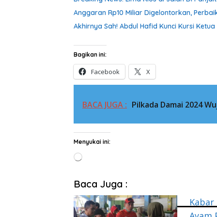
Anggaran Rp10 Miliar Digelontorkan, Perb
Akhirnya Sah! Abdul Hafid Kunci Kursi Ketua
Bagikan ini:
Facebook
X
BACA JUGA :
Pilkada Damai 2024 W
Menyukai ini:
Memuat...
Baca Juga :
Kabar
Ayam P