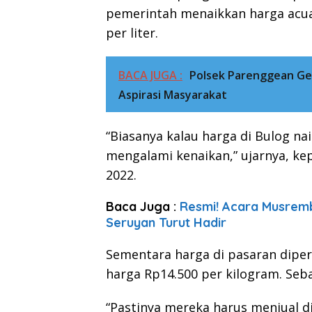
pemerintah menaikkan harga acua
per liter.
BACA JUGA :
Polsek Parenggean Ge
Aspirasi Masyarakat
“Biasanya kalau harga di Bulog n
mengalami kenaikan,” ujarnya, k
2022.
Baca Juga :
Resmi! Acara Musrem
Seruyan Turut Hadir
Sementara harga di pasaran diper
harga Rp14.500 per kilogram. Se
“Pastinya mereka harus menjual di 