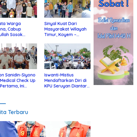
ata Warga
Sinyal Kuat Dari
ina, Cabup
Masyarakat Wilayah
ullah Sosok
Timur, Koyem –
jius Dekat Dengan
Supian Hadi Blusukan
 Yatim
di Kotim
on Sanidin-Siyono
Iswanti-Mistius
i Medical Check Up
Mendaftarkan Diri di
 Pertama, Ini
KPU Seruyan Diantar
an
Diiringi Ribuan
gecekannya
Pendukung
ita Terbaru