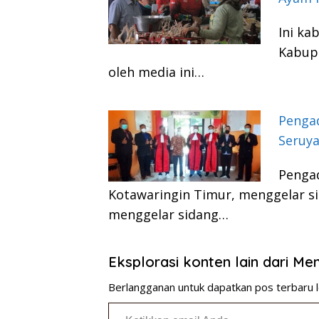
Ini ka
Kabupa
oleh media ini…
Pengad
Seruy
Penga
Kotawaringin Timur, menggelar sida
menggelar sidang…
Eksplorasi konten lain dari M
Berlangganan untuk dapatkan pos terbaru l
Ketikkan email Anda...