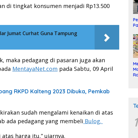
n di tingkat konsumen menjadi Rp13.500
Pe
Pa
lar Jumat Curhat Guna Tampung
aik, maka pedagang di pasaran juga akan
Me
epada
MentayaNet.com
pada Sabtu, 09 April
Mo
Ra
ke
bang RKPD Kalteng 2023 Dibuka, Pemkab
T
kirakan sudah mengalami kenaikan di atas
1
bab ada pedagang yang membeli
Bulog.
atas harga itu,” ujarnya.