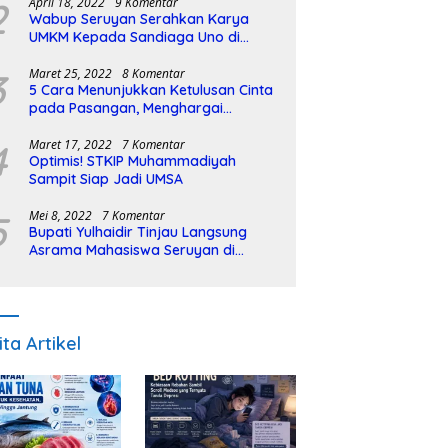
2
April 18, 2022
9 Komentar
Wabup Seruyan Serahkan Karya
UMKM Kepada Sandiaga Uno di
Istiqlal Halal Expo
3
Maret 25, 2022
8 Komentar
5 Cara Menunjukkan Ketulusan Cinta
pada Pasangan, Menghargai
Sepenuh Hati
4
Maret 17, 2022
7 Komentar
Optimis! STKIP Muhammadiyah
Sampit Siap Jadi UMSA
5
Mei 8, 2022
7 Komentar
Bupati Yulhaidir Tinjau Langsung
Asrama Mahasiswa Seruyan di
Banjarmasin
ita Artikel