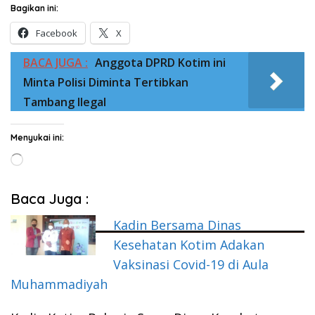
Bagikan ini:
Facebook
X
BACA JUGA :
Anggota DPRD Kotim ini
Minta Polisi Diminta Tertibkan
Tambang Ilegal
Menyukai ini:
Memuat...
Baca Juga :
Kadin Bersama Dinas
Kesehatan Kotim Adakan
Vaksinasi Covid-19 di Aula
Muhammadiyah