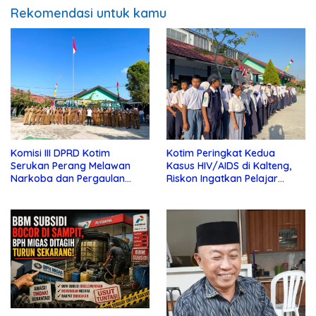
Rekomendasi untuk kamu
Komisi III DPRD Kotim
Kotim Peringkat Kedua
Serukan Perang Melawan
Kasus HIV/AIDS di Kalteng,
Narkoba dan Pergaulan
Riskon Ingatkan Pelajar
Bebas di Sekolah
Jauhi Pergaulan Bebas