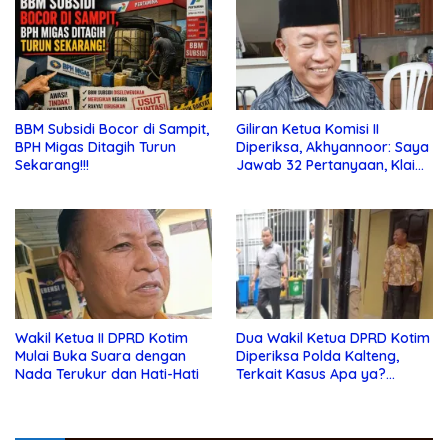
BBM Subsidi Bocor di Sampit,
Giliran Ketua Komisi II
BPH Migas Ditagih Turun
Diperiksa, Akhyannoor: Saya
Sekarang!!!
Jawab 32 Pertanyaan, Klaim
Tak Tahu Soal KSO Agrinas
Wakil Ketua II DPRD Kotim
Dua Wakil Ketua DPRD Kotim
Mulai Buka Suara dengan
Diperiksa Polda Kalteng,
Nada Terukur dan Hati-Hati
Terkait Kasus Apa ya?…