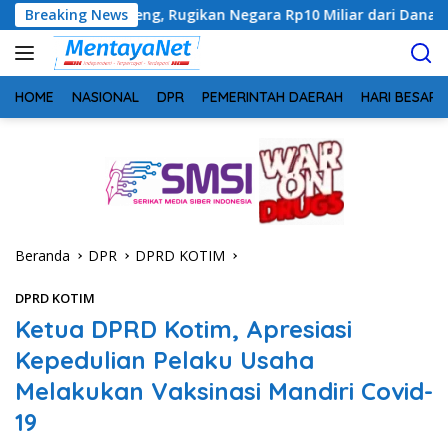
Langsung
alteng, Rugikan Negara Rp10 Miliar dari Dana Hibah Rp40 Miliar
Breaking News
ke
konten
HOME
NASIONAL
DPR
PEMERINTAH DAERAH
HARI BESAR
Beranda
DPR
DPRD KOTIM
DPRD KOTIM
Ketua DPRD Kotim, Apresiasi
Kepedulian Pelaku Usaha
Melakukan Vaksinasi Mandiri Covid-
19