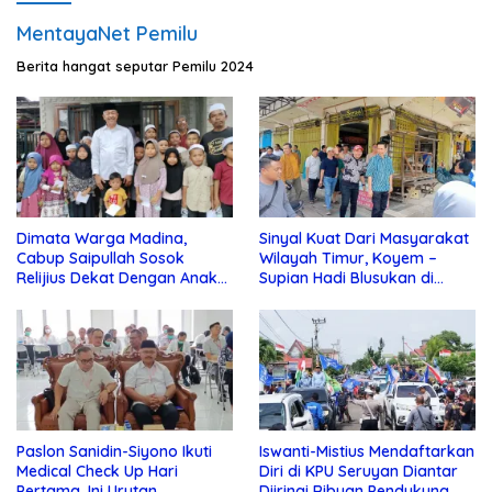
MentayaNet Pemilu
Berita hangat seputar Pemilu 2024
Dimata Warga Madina,
Sinyal Kuat Dari Masyarakat
Cabup Saipullah Sosok
Wilayah Timur, Koyem –
Relijius Dekat Dengan Anak
Supian Hadi Blusukan di
Yatim
Kotim
Paslon Sanidin-Siyono Ikuti
Iswanti-Mistius Mendaftarkan
Medical Check Up Hari
Diri di KPU Seruyan Diantar
Pertama, Ini Urutan
Diiringi Ribuan Pendukung