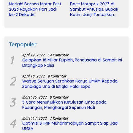
Meriah! Borneo Motor Fest
Race Motoprix 2023 di
2023 Rayakan Hari Jadi
Sambut Antusias, Bupati
ke-2 Dekade
Kotim Janji Tuntaskan
Pembangunan Sirkuit
Terpopuler
1
April 19, 2022
14 Komentar
Gelapkan 18 Miliar Rupiah, Pengusaha di Sampit Ini
Ditangkap Polisi
2
April 18, 2022
9 Komentar
Wabup Seruyan Serahkan Karya UMKM Kepada
Sandiaga Uno di Istiqlal Halal Expo
3
Maret 25, 2022
8 Komentar
5 Cara Menunjukkan Ketulusan Cinta pada
Pasangan, Menghargai Sepenuh Hati
4
Maret 17, 2022
7 Komentar
Optimis! STKIP Muhammadiyah Sampit Siap Jadi
UMSA