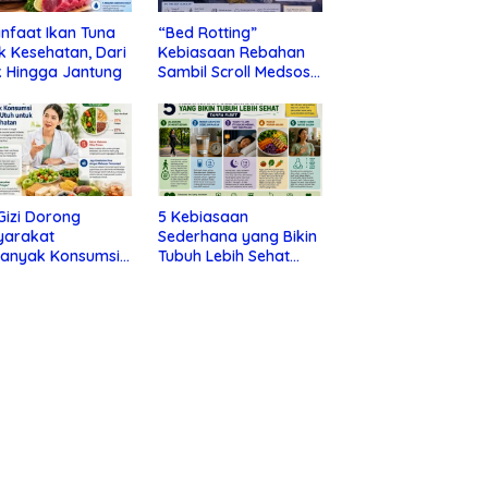
nfaat Ikan Tuna
“Bed Rotting”
k Kesehatan, Dari
Kebiasaan Rebahan
 Hingga Jantung
Sambil Scroll Medsos
yang Ternyata Tanda
Depresi
 Gizi Dorong
5 Kebiasaan
yarakat
Sederhana yang Bikin
banyak Konsumsi
Tubuh Lebih Sehat
nan Utuh untuk
Tanpa Ribet
a Kesehatan