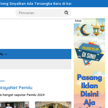
Baru di Kasus Hibah Rp40 Miliar
Bukan Sekadar Asin, I
tutup
AL
tayaNet Pemilu
ta hangat seputar Pemilu 2024