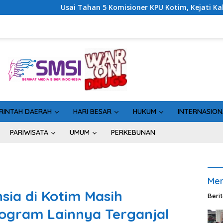
Komisioner KPU Kotim, Kejati Kalteng Sinyalkan Ada Tersangka 
RINTAH DAERAH
HARI BESAR
HUKUM
INTERNASION
PARIWISATA
UMUM
PERKEBUNAN
Men
sia di Kotim Masih
Beri
ogram Lainnya Terganjal