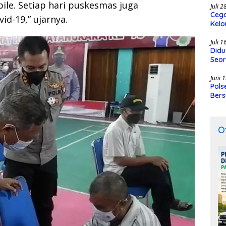
ile. Setiap hari puskesmas juga
Juli 
Cega
id-19,” ujarnya.
Kelo
SMK
Juli 
Didu
Seor
Juni 
Pols
Bers
O