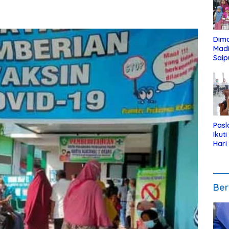
Dim
Mad
Saip
Reli
Anak
Pasl
Ikut
Hari
Urut
Pen
Ber