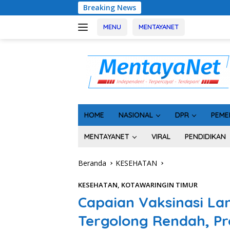
Langsung
Breaking News
Usai Tahan 5 
ke
konten
MENU
MENTAYANET
HOME
NASIONAL
DPR
PEME
MENTAYANET
VIRAL
PENDIDIKAN
Beranda
KESEHATAN
KESEHATAN
,
KOTAWARINGIN TIMUR
Capaian Vaksinasi Lan
Tergolong Rendah, Pr