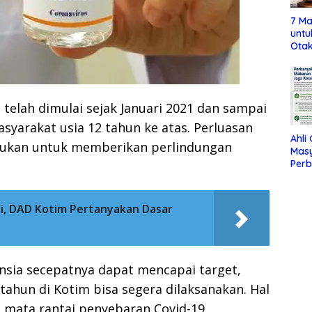
7 Ma
untu
Otak
 telah dimulai sejak Januari 2021 dan sampai
asyarakat usia 12 tahun ke atas. Perluasan
Ahli
akukan untuk memberikan perlindungan
Mas
Per
Maka
Jag
i, DAD Kotim Pertanyakan Dasar
nsia secepatnya dapat mencapai target,
 tahun di Kotim bisa segera dilaksanakan. Hal
 mata rantai penyebaran Covid-19.