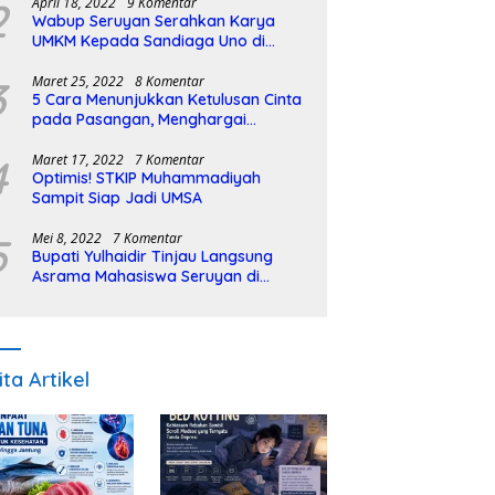
2
April 18, 2022
9 Komentar
Wabup Seruyan Serahkan Karya
UMKM Kepada Sandiaga Uno di
Istiqlal Halal Expo
3
Maret 25, 2022
8 Komentar
5 Cara Menunjukkan Ketulusan Cinta
pada Pasangan, Menghargai
Sepenuh Hati
4
Maret 17, 2022
7 Komentar
Optimis! STKIP Muhammadiyah
Sampit Siap Jadi UMSA
5
Mei 8, 2022
7 Komentar
Bupati Yulhaidir Tinjau Langsung
Asrama Mahasiswa Seruyan di
Banjarmasin
ita Artikel