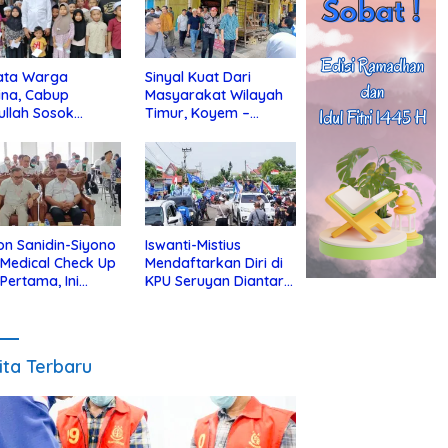
ata Warga
Sinyal Kuat Dari
ina, Cabup
Masyarakat Wilayah
ullah Sosok
Timur, Koyem –
jius Dekat Dengan
Supian Hadi Blusukan
 Yatim
di Kotim
on Sanidin-Siyono
Iswanti-Mistius
i Medical Check Up
Mendaftarkan Diri di
 Pertama, Ini
KPU Seruyan Diantar
an
Diiringi Ribuan
gecekannya
Pendukung
ita Terbaru