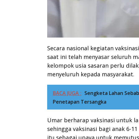
Secara nasional kegiatan vaksinasi
saat ini telah menyasar seluruh m
kelompok usia sasaran perlu dil
menyeluruh kepada masyarakat.
BACA JUGA :
Sengketa Lahan Sebab
Penetapan Tersangka
Umar berharap vaksinasi untuk la
sehingga vaksinasi bagi anak 6-11
itu sebagai upaya untuk memutus