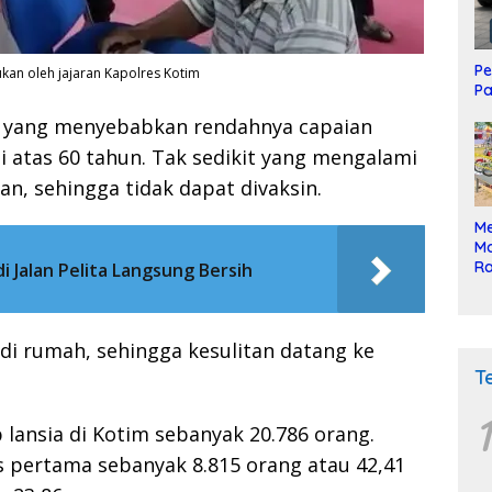
Pe
ukan oleh jajaran Kapolres Kotim
Pa
r yang menyebabkan rendahnya capaian
 di atas 60 tahun. Tak sedikit yang mengalami
an, sehingga tidak dapat divaksin.
Me
Mo
Ra
i Jalan Pelita Langsung Bersih
ke
 di rumah, sehingga kesulitan datang ke
T
1
 lansia di Kotim sebanyak 20.786 orang.
sis pertama sebanyak 8.815 orang atau 42,41