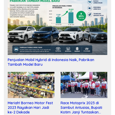
Penjualan Mobil Hybrid di Indonesia Naik, Pabrikan
Tambah Model Baru
Meriah! Borneo Motor Fest
Race Motoprix 2023 di
2023 Rayakan Hari Jadi
Sambut Antusias, Bupati
ke-2 Dekade
Kotim Janji Tuntaskan