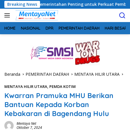
Langsung
rgi Pemerintahan Penting untuk Perkuat Pembangunan Desa
Breaking News
ke
konten
HOME
NASIONAL
DPR
PEMERINTAH DAERAH
HARI BESAR
Beranda
PEMERINTAH DAERAH
MENTAYA HILIR UTARA
MENTAYA HILIR UTARA
,
PEMDA KOTIM
Kwarran Pramuka MHU Berikan
Bantuan Kepada Korban
Kebakaran di Bagendang Hulu
Mentaya Net
Oktober 7, 2024