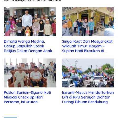
Dimata Warga Madina,
Sinyal Kuat Dari Masyarakat
Cabup Saipullah Sosok
Wilayah Timur, Koyem –
Relijius Dekat Dengan Anak
Supian Hadi Blusukan di
Yatim
Kotim
Paslon Sanidin-Siyono Ikuti
Iswanti-Mistius Mendaftarkan
Medical Check Up Hari
Diri di KPU Seruyan Diantar
Pertama, Ini Urutan
Diiringi Ribuan Pendukung
Pengecekannya