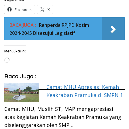
Facebook
X
BACA JUGA :
Ranperda RPJPD Kotim
2024-2045 Disetujui Legislatif
Menyukai ini:
Memuat...
Baca Juga :
Camat MHU Apresiasi Kemah
Keakraban Pramuka di SMPN 1
Camat MHU, Muslih ST, MAP mengapresiasi
atas kegiatan Kemah Keakraban Pramuka yang
diselenggarakan oleh SMP…