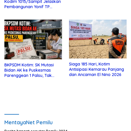
Kotim
Kodim 1015/Sampit Jelaskan
Pembangunan Yonif TP
923/Mentaya
Siaga 185 Hari, Kotim
BKPSDM Kotim: SK Mutasi
Antisipasi Kemarau Panjang
Bidan AK ke Puskesmas
dan Ancaman El Nino 2026
Parenggean 1 Palsu, Tak
Pernah Diproses
MentayaNet Pemilu
Berita hangat seputar Pemilu 2024