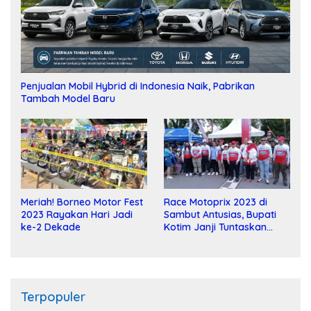
Penjualan Mobil Hybrid di Indonesia Naik, Pabrikan
Tambah Model Baru
Meriah! Borneo Motor Fest
Race Motoprix 2023 di
2023 Rayakan Hari Jadi
Sambut Antusias, Bupati
ke-2 Dekade
Kotim Janji Tuntaskan
Pembangunan Sirkuit
Terpopuler