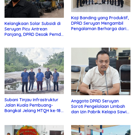
Kaji Banding yang Produktif,
DPRD Seruyan Mengambil
Kelangkaan Solar Subsidi di
Pengalaman Berharga dari
Seruyan Picu Antrean
Lamandau
Panjang, DPRD Desak Pemda
Turun Tangan
Subani Tinjau Infrastruktur
Anggota DPRD Seruyan
Jalan Kuala Pembuang-
Soroti Pengelolaan Limbah
Bangkal Jelang MTQH ke-18
dan Izin Pabrik Kelapa Sawit
Seruyan
PT Jaya Oleo Sejahtera