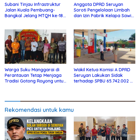
Subani Tinjau Infrastruktur
Anggota DPRD Seruyan
Jalan Kuala Pembuang-
Soroti Pengelolaan Limbah
Bangkal Jelang MTQH ke-18
dan Izin Pabrik Kelapa Sawit
Seruyan
PT Jaya Oleo Sejahtera
Warga Suku Manggarai di
Wakil Ketua Komisi A DPRD
Perantauan Tetap Menjaga
Seruyan Lakukan Sidak
Tradisi Gotong Royong untuk
terhadap SPBU 65.742.002 di
Biaya Pendidikan
Seruyan Raya
Rekomendasi untuk kamu