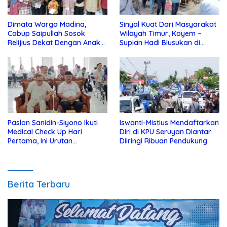
Dimata Warga Madina,
Sinyal Kuat Dari Masyarakat
Cabup Saipullah Sosok
Wilayah Timur, Koyem –
Relijius Dekat Dengan Anak
Supian Hadi Blusukan di
Yatim
Kotim
Paslon Sanidin-Siyono Ikuti
Iswanti-Mistius Mendaftarkan
Medical Check Up Hari
Diri di KPU Seruyan Diantar
Pertama, Ini Urutan
Diiringi Ribuan Pendukung
Pengecekannya
Berita Terbaru