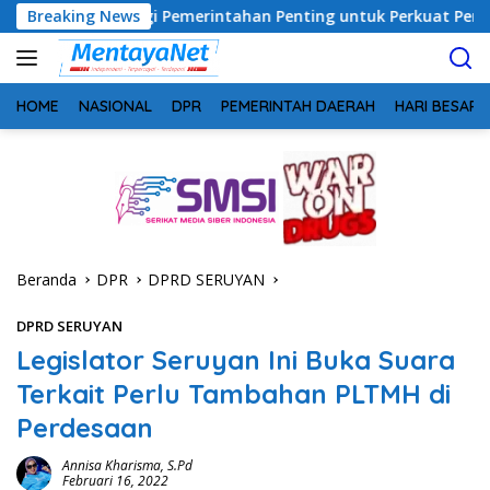
Langsung
nergi Pemerintahan Penting untuk Perkuat Pembangunan Desa
Breaking News
ke
konten
HOME
NASIONAL
DPR
PEMERINTAH DAERAH
HARI BESAR
Beranda
DPR
DPRD SERUYAN
DPRD SERUYAN
Legislator Seruyan Ini Buka Suara
Terkait Perlu Tambahan PLTMH di
Perdesaan
Annisa Kharisma, S.Pd
Februari 16, 2022