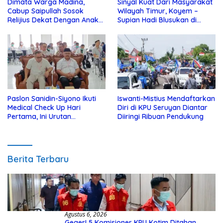
Dimata Warga Madina,
Sinyal Kuat Dari Masyarakat
Cabup Saipullah Sosok
Wilayah Timur, Koyem –
Relijius Dekat Dengan Anak
Supian Hadi Blusukan di
Yatim
Kotim
Paslon Sanidin-Siyono Ikuti
Iswanti-Mistius Mendaftarkan
Medical Check Up Hari
Diri di KPU Seruyan Diantar
Pertama, Ini Urutan
Diiringi Ribuan Pendukung
Pengecekannya
Berita Terbaru
Agustus 6, 2026
Geger! 5 Komisioner KPU Kotim Ditahan