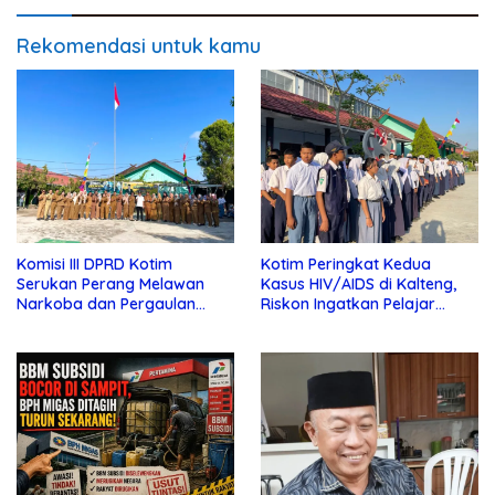
Rekomendasi untuk kamu
Komisi III DPRD Kotim
Kotim Peringkat Kedua
Serukan Perang Melawan
Kasus HIV/AIDS di Kalteng,
Narkoba dan Pergaulan
Riskon Ingatkan Pelajar
Bebas di Sekolah
Jauhi Pergaulan Bebas