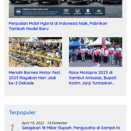
Penjualan Mobil Hybrid di Indonesia Naik, Pabrikan
Tambah Model Baru
Meriah! Borneo Motor Fest
Race Motoprix 2023 di
2023 Rayakan Hari Jadi
Sambut Antusias, Bupati
ke-2 Dekade
Kotim Janji Tuntaskan
Pembangunan Sirkuit
Terpopuler
1
April 19, 2022
14 Komentar
Gelapkan 18 Miliar Rupiah, Pengusaha di Sampit Ini