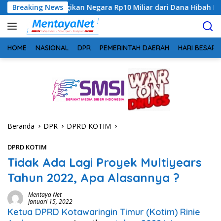
Langsung
gikan Negara Rp10 Miliar dari Dana Hibah Rp40 Miliar
Breaking News
ke
konten
HOME
NASIONAL
DPR
PEMERINTAH DAERAH
HARI BESAR
Beranda
DPR
DPRD KOTIM
DPRD KOTIM
Tidak Ada Lagi Proyek Multiyears
Tahun 2022, Apa Alasannya ?
Mentaya Net
Januari 15, 2022
Ketua DPRD Kotawaringin Timur (Kotim) Rinie