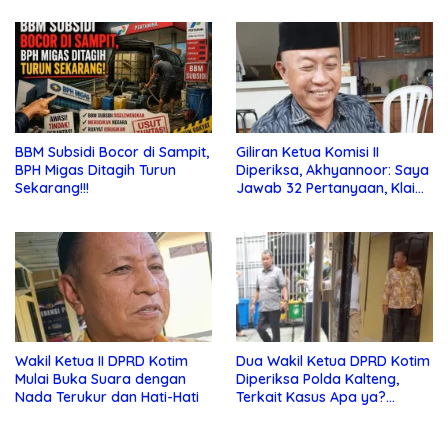
BBM Subsidi Bocor di Sampit,
Giliran Ketua Komisi II
BPH Migas Ditagih Turun
Diperiksa, Akhyannoor: Saya
Sekarang!!!
Jawab 32 Pertanyaan, Klaim
Tak Tahu Soal KSO Agrinas
Wakil Ketua II DPRD Kotim
Dua Wakil Ketua DPRD Kotim
Mulai Buka Suara dengan
Diperiksa Polda Kalteng,
Nada Terukur dan Hati-Hati
Terkait Kasus Apa ya?…