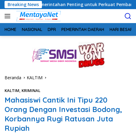
Langsung
 Pemerintahan Penting untuk Perkuat Pembangunan Desa
Breaking News
ke
konten
HOME
NASIONAL
DPR
PEMERINTAH DAERAH
HARI BESAR
Beranda
KALTIM
KALTIM
,
KRIMINAL
Mahasiswi Cantik Ini Tipu 220
Orang Dengan Investasi Bodong,
Korbannya Rugi Ratusan Juta
Rupiah