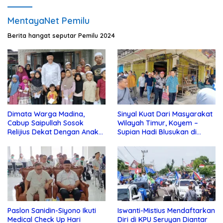
MentayaNet Pemilu
Berita hangat seputar Pemilu 2024
Dimata Warga Madina,
Sinyal Kuat Dari Masyarakat
Cabup Saipullah Sosok
Wilayah Timur, Koyem –
Relijius Dekat Dengan Anak
Supian Hadi Blusukan di
Yatim
Kotim
Paslon Sanidin-Siyono Ikuti
Iswanti-Mistius Mendaftarkan
Medical Check Up Hari
Diri di KPU Seruyan Diantar