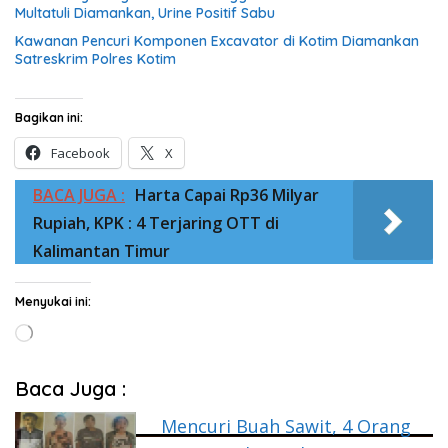
Multatuli Diamankan, Urine Positif Sabu
Kawanan Pencuri Komponen Excavator di Kotim Diamankan
Satreskrim Polres Kotim
Bagikan ini:
Facebook
X
BACA JUGA :
Harta Capai Rp36 Milyar
Rupiah, KPK : 4 Terjaring OTT di
Kalimantan Timur
Menyukai ini:
Memuat...
Baca Juga :
Mencuri Buah Sawit, 4 Orang