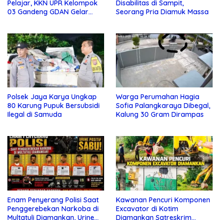
Pelajar, KKN UPR Kelompok
Disabilitas di Sampit,
03 Gandeng GDAN Gelar
Seorang Pria Diamuk Massa
Sosialisasi di SMKN 3 Buntok
Polsek Jaya Karya Ungkap
Warga Perumahan Hagia
80 Karung Pupuk Bersubsidi
Sofia Palangkaraya Dibegal,
Ilegal di Samuda
Kalung 30 Gram Dirampas
Enam Penyerang Polisi Saat
Kawanan Pencuri Komponen
Penggerebekan Narkoba di
Excavator di Kotim
Multatuli Diamankan, Urine
Diamankan Satreskrim