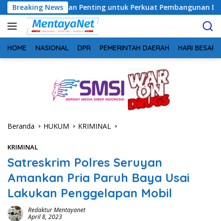
Langsung
ntahan Penting untuk Perkuat Pembangunan Desa
Breaking News
Usai T
ke
konten
HOME
NASIONAL
DPR
PEMERINTAH DAERAH
HARI BESAR
Beranda
HUKUM
KRIMINAL
KRIMINAL
Satreskrim Polres Seruyan
Amankan Pria Paruh Baya Usai
Lakukan Penggelapan Mobil
Redaktur Mentayanet
April 8, 2023