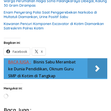
Warga Perumahan Hagia Sofia Palangkaraya Dibegal, Kalung
30 Gram Dirampas
Enam Penyerang Polisi Saat Penggerebekan Narkoba di
Multatuli Diamankan, Urine Positif Sabu
Kawanan Pencuri Komponen Excavator di Kotim Diamankan
Satreskrim Polres Kotim
Bagikan ini:
Facebook
X
BACA JUGA :
Bisnis Sabu Merambat
ke Dunia Pendidikan, Oknum Guru
SMP di Kotim di Tangkap
Menyukai ini:
Memuat...
Baca Juga :