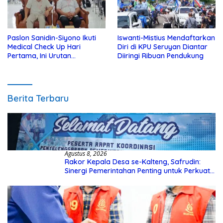
Paslon Sanidin-Siyono Ikuti
Iswanti-Mistius Mendaftarkan
Medical Check Up Hari
Diri di KPU Seruyan Diantar
Pertama, Ini Urutan
Diiringi Ribuan Pendukung
Pengecekannya
Berita Terbaru
Agustus 8, 2026
Rakor Kepala Desa se-Kalteng, Safrudin:
Sinergi Pemerintahan Penting untuk Perkuat
Pembangunan Desa