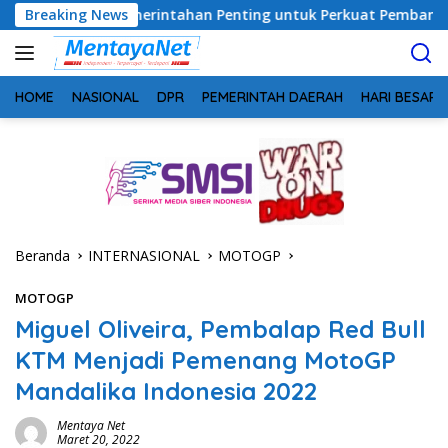
Langsung
i Pemerintahan Penting untuk Perkuat Pembangunan Desa
Breaking News
ke
konten
HOME
NASIONAL
DPR
PEMERINTAH DAERAH
HARI BESAR
Beranda
INTERNASIONAL
MOTOGP
MOTOGP
Miguel Oliveira, Pembalap Red Bull
KTM Menjadi Pemenang MotoGP
Mandalika Indonesia 2022
Mentaya Net
Maret 20, 2022