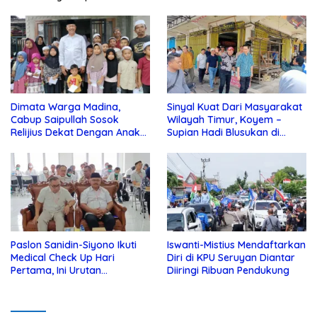
Dimata Warga Madina,
Sinyal Kuat Dari Masyarakat
Cabup Saipullah Sosok
Wilayah Timur, Koyem –
Relijius Dekat Dengan Anak
Supian Hadi Blusukan di
Yatim
Kotim
Paslon Sanidin-Siyono Ikuti
Iswanti-Mistius Mendaftarkan
Medical Check Up Hari
Diri di KPU Seruyan Diantar
Pertama, Ini Urutan
Diiringi Ribuan Pendukung
Pengecekannya