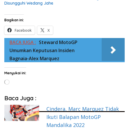
Disungguhi Wedang Jahe
Bagikan ini:
Facebook
X
BACA JUGA :
Steward MotoGP
Umumkan Keputusan Insiden
Bagnaia-Alex Marquez
Menyukai ini:
Memuat...
Baca Juga :
Cindera, Marc Marquez Tidak
Ikuti Balapan MotoGP
Mandalika 2022