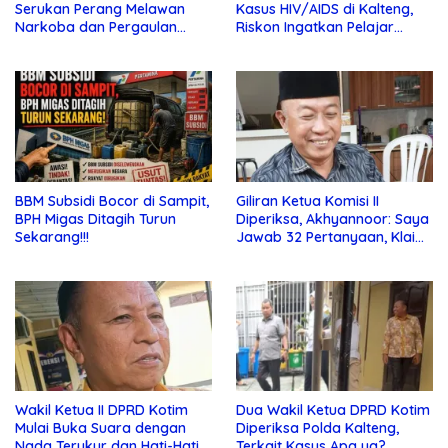
Serukan Perang Melawan
Kasus HIV/AIDS di Kalteng,
Narkoba dan Pergaulan
Riskon Ingatkan Pelajar
Bebas di Sekolah
Jauhi Pergaulan Bebas
BBM Subsidi Bocor di Sampit,
Giliran Ketua Komisi II
BPH Migas Ditagih Turun
Diperiksa, Akhyannoor: Saya
Sekarang!!!
Jawab 32 Pertanyaan, Klaim
Tak Tahu Soal KSO Agrinas
Wakil Ketua II DPRD Kotim
Dua Wakil Ketua DPRD Kotim
Mulai Buka Suara dengan
Diperiksa Polda Kalteng,
Nada Terukur dan Hati-Hati
Terkait Kasus Apa ya?…