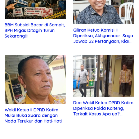
BBM Subsidi Bocor di Sampit,
Giliran Ketua Komisi II
BPH Migas Ditagih Turun
Diperiksa, Akhyannoor: Saya
Sekarang!!!
Jawab 32 Pertanyaan, Klaim
Tak Tahu Soal KSO Agrinas
Dua Wakil Ketua DPRD Kotim
Diperiksa Polda Kalteng,
Wakil Ketua II DPRD Kotim
Terkait Kasus Apa ya?…
Mulai Buka Suara dengan
Nada Terukur dan Hati-Hati