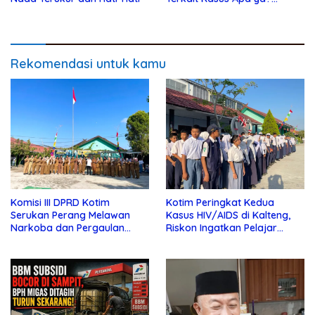
Rekomendasi untuk kamu
Komisi III DPRD Kotim
Kotim Peringkat Kedua
Serukan Perang Melawan
Kasus HIV/AIDS di Kalteng,
Narkoba dan Pergaulan
Riskon Ingatkan Pelajar
Bebas di Sekolah
Jauhi Pergaulan Bebas