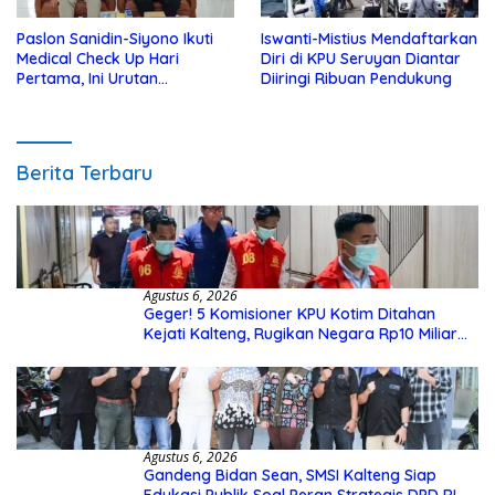
Paslon Sanidin-Siyono Ikuti
Iswanti-Mistius Mendaftarkan
Medical Check Up Hari
Diri di KPU Seruyan Diantar
Pertama, Ini Urutan
Diiringi Ribuan Pendukung
Pengecekannya
Berita Terbaru
Agustus 6, 2026
Geger! 5 Komisioner KPU Kotim Ditahan
Kejati Kalteng, Rugikan Negara Rp10 Miliar
dari Dana Hibah Rp40 Miliar
Agustus 6, 2026
Gandeng Bidan Sean, SMSI Kalteng Siap