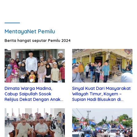
MentayaNet Pemilu
Berita hangat seputar Pemilu 2024
Dimata Warga Madina,
Sinyal Kuat Dari Masyarakat
Cabup Saipullah Sosok
Wilayah Timur, Koyem –
Relijius Dekat Dengan Anak
Supian Hadi Blusukan di
Yatim
Kotim