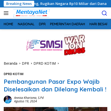
Langsung
teng, Rugikan Negara Rp10 Miliar dari Dana Hibah Rp40 Miliar
Breaking News
ke
konten
HOME
NASIONAL
DPR
PEMERINTAH DAERAH
HARI BESAR
Beranda
DPR
DPRD KOTIM
DPRD KOTIM
Pembangunan Pasar Expo Wajib
Diselesaikan dan Dilelang Kembali !
Annisa Kharisma, S.Pd
Agustus 19, 2024