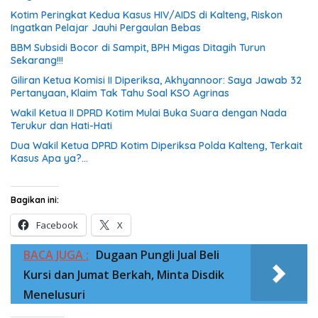
Kotim Peringkat Kedua Kasus HIV/AIDS di Kalteng, Riskon
Ingatkan Pelajar Jauhi Pergaulan Bebas
BBM Subsidi Bocor di Sampit, BPH Migas Ditagih Turun
Sekarang!!!
Giliran Ketua Komisi II Diperiksa, Akhyannoor: Saya Jawab 32
Pertanyaan, Klaim Tak Tahu Soal KSO Agrinas
Wakil Ketua II DPRD Kotim Mulai Buka Suara dengan Nada
Terukur dan Hati-Hati
Dua Wakil Ketua DPRD Kotim Diperiksa Polda Kalteng, Terkait
Kasus Apa ya?…
Bagikan ini:
Facebook
X
BACA JUGA :
Dugaan Pungli Jual Beli
Kursi dan Jumat Berkah, Minta Disdik
Menelusuri