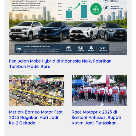
Penjualan Mobil Hybrid di Indonesia Naik, Pabrikan
Tambah Model Baru
Meriah! Borneo Motor Fest
Race Motoprix 2023 di
2023 Rayakan Hari Jadi
Sambut Antusias, Bupati
ke-2 Dekade
Kotim Janji Tuntaskan
Pembangunan Sirkuit