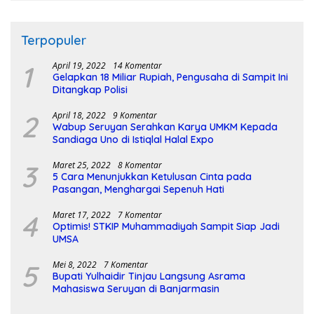
Terpopuler
1
April 19, 2022
14 Komentar
Gelapkan 18 Miliar Rupiah, Pengusaha di Sampit Ini
Ditangkap Polisi
2
April 18, 2022
9 Komentar
Wabup Seruyan Serahkan Karya UMKM Kepada
Sandiaga Uno di Istiqlal Halal Expo
3
Maret 25, 2022
8 Komentar
5 Cara Menunjukkan Ketulusan Cinta pada
Pasangan, Menghargai Sepenuh Hati
4
Maret 17, 2022
7 Komentar
Optimis! STKIP Muhammadiyah Sampit Siap Jadi
UMSA
5
Mei 8, 2022
7 Komentar
Bupati Yulhaidir Tinjau Langsung Asrama
Mahasiswa Seruyan di Banjarmasin