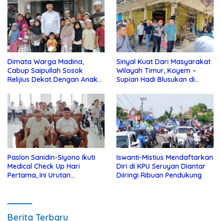
Dimata Warga Madina,
Sinyal Kuat Dari Masyarakat
Cabup Saipullah Sosok
Wilayah Timur, Koyem –
Relijius Dekat Dengan Anak
Supian Hadi Blusukan di
Yatim
Kotim
Paslon Sanidin-Siyono Ikuti
Iswanti-Mistius Mendaftarkan
Medical Check Up Hari
Diri di KPU Seruyan Diantar
Pertama, Ini Urutan
Diiringi Ribuan Pendukung
Pengecekannya
Berita Terbaru