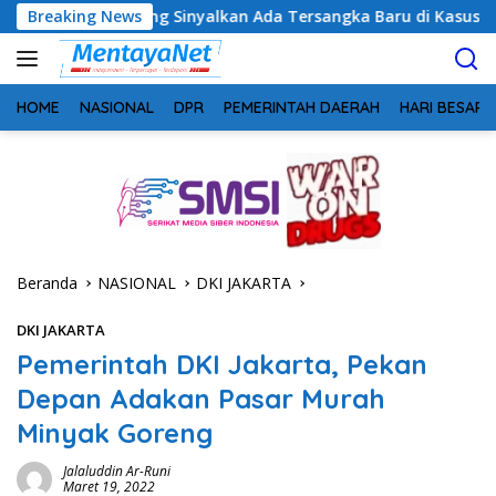
Langsung
eng Sinyalkan Ada Tersangka Baru di Kasus Hibah Rp40 Miliar
Breaking News
ke
konten
HOME
NASIONAL
DPR
PEMERINTAH DAERAH
HARI BESAR
Beranda
NASIONAL
DKI JAKARTA
DKI JAKARTA
Pemerintah DKI Jakarta, Pekan
Depan Adakan Pasar Murah
Minyak Goreng
Jalaluddin Ar-Runi
Maret 19, 2022