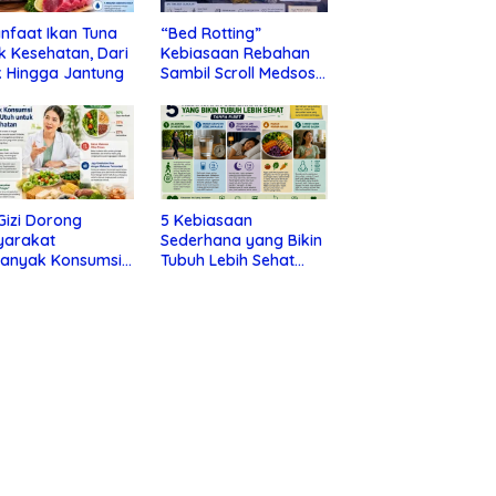
nfaat Ikan Tuna
“Bed Rotting”
k Kesehatan, Dari
Kebiasaan Rebahan
 Hingga Jantung
Sambil Scroll Medsos
yang Ternyata Tanda
Depresi
 Gizi Dorong
5 Kebiasaan
yarakat
Sederhana yang Bikin
banyak Konsumsi
Tubuh Lebih Sehat
nan Utuh untuk
Tanpa Ribet
a Kesehatan