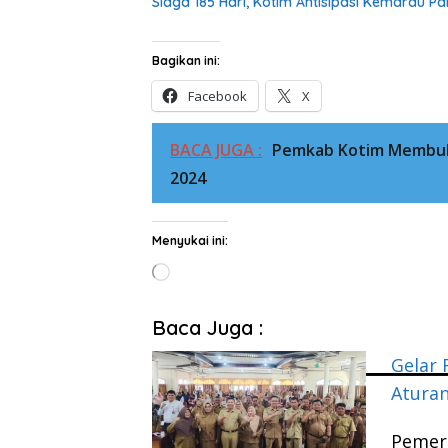
Siaga 185 Hari, Kotim Antisipasi Kemarau 
Bagikan ini:
Facebook
X
BACA JUGA :
Pemkab Kotim Membuk
2024
Menyukai ini:
Memuat...
Baca Juga :
Gelar 
Aturan
Pemer