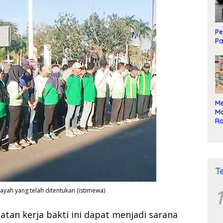
Pe
Pa
Me
Mo
Ra
ke
T
1
ayah yang telah ditentukan (istimewa)
atan kerja bakti ini dapat menjadi sarana