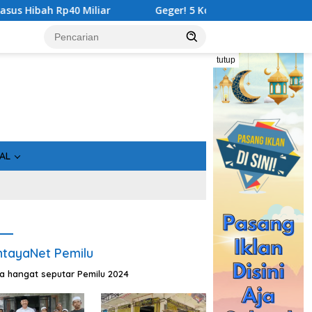
Geger! 5 Komisioner KPU Kotim Ditahan Kejati Kalteng, Rugik
tutup
AL
tayaNet Pemilu
ta hangat seputar Pemilu 2024