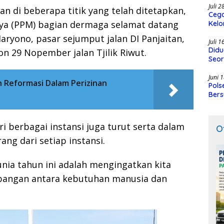
Juli 
kan di beberapa titik yang telah ditetapkan,
Cega
aya (PPM) bagian dermaga selamat datang
Kelo
SMK
aryono, pasar sejumput jalan DI Panjaitan,
Juli 
Didu
 29 Nopember jalan Tjilik Riwut.
Seor
Juni 
 Reformasi Dalam Perizinan
Pols
Bers
i berbagai instansi juga turut serta dalam
O
ang dari setiap instansi.
ia tahun ini adalah mengingatkan kita
bangan antara kebutuhan manusia dan