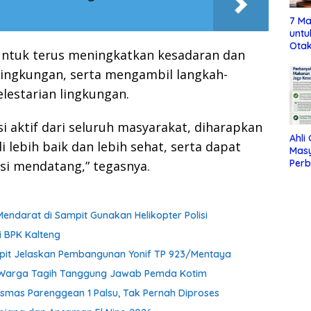
7 Ma
untu
Otak
ntuk terus meningkatkan kesadaran dan
lingkungan, serta mengambil langkah-
lestarian lingkungan.
i aktif dari seluruh masyarakat, diharapkan
Ahli
 lebih baik dan lebih sehat, serta dapat
Mas
Per
i mendatang,” tegasnya.
Maka
Jag
Mendarat di Sampit Gunakan Helikopter Polisi
i BPK Kalteng
pit Jelaskan Pembangunan Yonif TP 923/Mentaya
 Warga Tagih Tanggung Jawab Pemda Kotim
smas Parenggean 1 Palsu, Tak Pernah Diproses