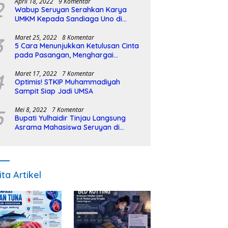
2
April 18, 2022
9 Komentar
Wabup Seruyan Serahkan Karya
UMKM Kepada Sandiaga Uno di
Istiqlal Halal Expo
3
Maret 25, 2022
8 Komentar
5 Cara Menunjukkan Ketulusan Cinta
pada Pasangan, Menghargai
Sepenuh Hati
4
Maret 17, 2022
7 Komentar
Optimis! STKIP Muhammadiyah
Sampit Siap Jadi UMSA
5
Mei 8, 2022
7 Komentar
Bupati Yulhaidir Tinjau Langsung
Asrama Mahasiswa Seruyan di
Banjarmasin
ita Artikel