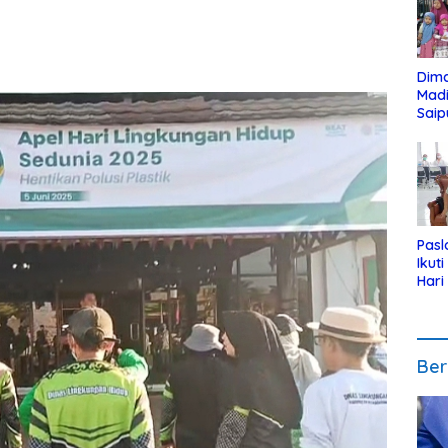
Dim
Mad
Saip
Reli
Anak
Pasl
Ikut
Hari
Urut
Pen
Ber