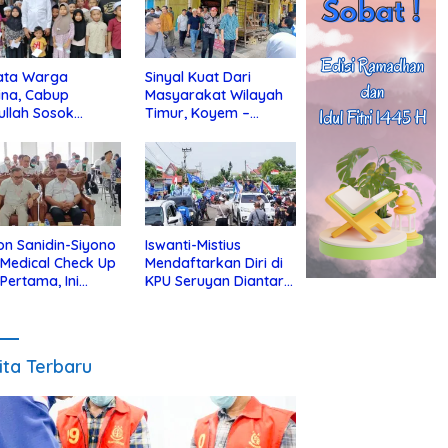
ata Warga
Sinyal Kuat Dari
ina, Cabup
Masyarakat Wilayah
ullah Sosok
Timur, Koyem –
jius Dekat Dengan
Supian Hadi Blusukan
 Yatim
di Kotim
on Sanidin-Siyono
Iswanti-Mistius
i Medical Check Up
Mendaftarkan Diri di
 Pertama, Ini
KPU Seruyan Diantar
an
Diiringi Ribuan
gecekannya
Pendukung
ita Terbaru