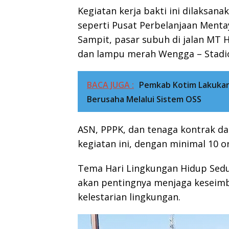
Kegiatan kerja bakti ini dilaksana
seperti Pusat Perbelanjaan Ment
Sampit, pasar subuh di jalan MT H
dan lampu merah Wengga – Stadion
BACA JUGA :
Pemkab Kotim Lakukan
Berusaha Melalui Sistem OSS
ASN, PPPK, dan tenaga kontrak dar
kegiatan ini, dengan minimal 10 or
Tema Hari Lingkungan Hidup Sedun
akan pentingnya menjaga keseim
kelestarian lingkungan.