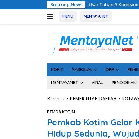
Langsung
Usai Tahan 5 Komisioner KPU Kotim, Kejati Kalteng 
Breaking News
ke
konten
MENU
MENTAYANET
HOME
NASIONAL
DPR
PEME
MENTAYANET
VIRAL
PENDIDIKAN
Beranda
PEMERINTAH DAERAH
KOTAWA
PEMDA KOTIM
Pemkab Kotim Gelar K
Hidup Sedunia, Wuju