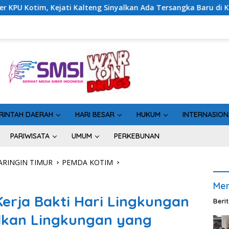
Sinyalkan Ada Tersangka Baru di Kasus Hibah Rp40 Miliar
RINTAH DAERAH
HARI BESAR
HUKUM
INTERNASION
PARIWISATA
UMUM
PERKEBUNAN
RINGIN TIMUR
PEMDA KOTIM
Men
erja Bakti Hari Lingkungan
Beri
dkan Lingkungan yang