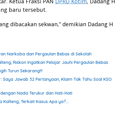
ar. Ketua Fraksi PAN
DPRD Kotim
, Dadang H
g baru tersebut.
 yang dibacakan sekwan,” demikian Dadang H
awan Narkoba dan Pergaulan Bebas di Sekolah
lteng, Riskon Ingatkan Pelajar Jauhi Pergaulan Bebas
gih Turun Sekarang!!!
oor: Saya Jawab 32 Pertanyaan, Klaim Tak Tahu Soal KSO
a dengan Nada Terukur dan Hati-Hati
a Kalteng, Terkait Kasus Apa ya?…