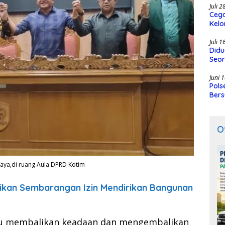
Juli 
Cega
Kelo
SMK
Juli 
Didu
Seor
Juni 
Pols
Bers
O
rcaya,di ruang Aula DPRD Kotim
ikan Sembarangan Izin Mendirikan Bangunan
pu membalikan keadaan dan mengembalikan