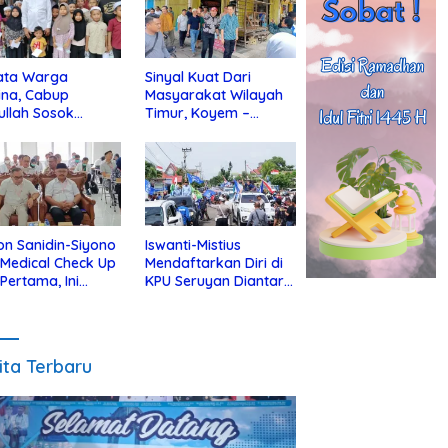
ata Warga
Sinyal Kuat Dari
ina, Cabup
Masyarakat Wilayah
ullah Sosok
Timur, Koyem –
jius Dekat Dengan
Supian Hadi Blusukan
 Yatim
di Kotim
on Sanidin-Siyono
Iswanti-Mistius
i Medical Check Up
Mendaftarkan Diri di
 Pertama, Ini
KPU Seruyan Diantar
an
Diiringi Ribuan
gecekannya
Pendukung
ita Terbaru