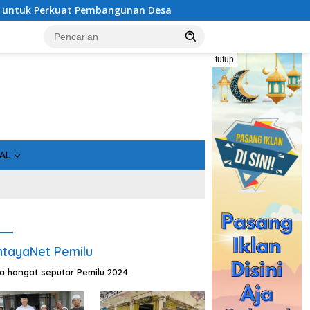
an Desa
Usai Tahan 5 Komisioner KPU Kotim, Kejati Kal
tutup
AL
tayaNet Pemilu
ta hangat seputar Pemilu 2024