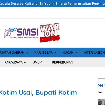
frudin: Sinergi Pemerintahan Penting untuk Perkuat Pembangun
RINTAH DAERAH
HARI BESAR
HUKUM
INTERNASION
PARIWISATA
UMUM
PERKEBUNAN
Men
Kotim Usai, Bupati Kotim
Beri