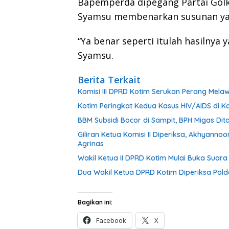
Bapemperda dipegang Partai Golk
Syamsu membenarkan susunan yan
“Ya benar seperti itulah hasilnya
Syamsu.
Berita Terkait
Komisi III DPRD Kotim Serukan Perang Mel
Kotim Peringkat Kedua Kasus HIV/AIDS di Ka
BBM Subsidi Bocor di Sampit, BPH Migas Dita
Giliran Ketua Komisi II Diperiksa, Akhyann
Agrinas
Wakil Ketua II DPRD Kotim Mulai Buka Suar
Dua Wakil Ketua DPRD Kotim Diperiksa Pold
Bagikan ini:
Facebook
X