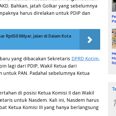
 AKD. Bahkan, jatah Golkar yang sebelumnya
mpaknya harus direlakan untuk PDIP dan
Pe
Pa
r Rp650 Milyar, Jalan di Dalam Kota
Me
baru yang dibacakan Sekretaris
DPRD Kotim,
Mo
Ra
n lagi dari PDIP, Wakil Ketua dari
ke
an untuk PAN. Padahal sebelumnya Ketua
T
rtahan di posisi Ketua Komisi II dan Wakil
1
etaris untuk Nasdem. Kali ini, Nasdem harus
at Ketua Komisi III yang hanya berlangsung