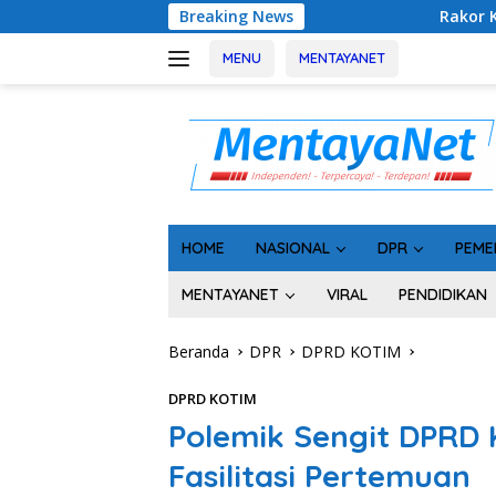
Langsung
Breaking News
Rakor Kepala Desa se-Kalteng, Sa
ke
konten
MENU
MENTAYANET
HOME
NASIONAL
DPR
PEME
MENTAYANET
VIRAL
PENDIDIKAN
Beranda
DPR
DPRD KOTIM
DPRD KOTIM
Polemik Sengit DPRD 
Fasilitasi Pertemuan