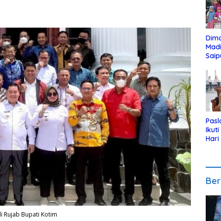
Dim
Mad
Saip
Reli
Anak
Pasl
Ikut
Hari
Urut
Pen
Ber
i Rujab Bupati Kotim