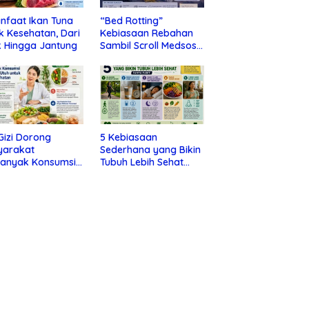
nfaat Ikan Tuna
“Bed Rotting”
k Kesehatan, Dari
Kebiasaan Rebahan
 Hingga Jantung
Sambil Scroll Medsos
yang Ternyata Tanda
Depresi
 Gizi Dorong
5 Kebiasaan
yarakat
Sederhana yang Bikin
banyak Konsumsi
Tubuh Lebih Sehat
nan Utuh untuk
Tanpa Ribet
a Kesehatan