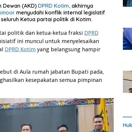
an Dewan (AKD)
DPRD Kotim
,
akhirnya
kinoor
menyudahi konflik internal legislatif
uruh Ketua partai politik di Kotim.
i politik dan ketua-ketua fraksi
DPRD
isiatif ini muncul untuk menyelesaikan
al
DPRD Kotim
yang belangsung hampir
sebut di Aula rumah jabatan Bupati pada,
nghasilkan kesepakatan semua pimpinan
Huk