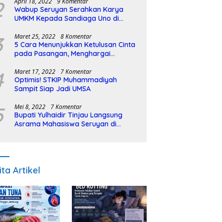
2
April 18, 2022
9 Komentar
Wabup Seruyan Serahkan Karya
UMKM Kepada Sandiaga Uno di
Istiqlal Halal Expo
3
Maret 25, 2022
8 Komentar
5 Cara Menunjukkan Ketulusan Cinta
pada Pasangan, Menghargai
Sepenuh Hati
4
Maret 17, 2022
7 Komentar
Optimis! STKIP Muhammadiyah
Sampit Siap Jadi UMSA
5
Mei 8, 2022
7 Komentar
Bupati Yulhaidir Tinjau Langsung
Asrama Mahasiswa Seruyan di
Banjarmasin
ita Artikel