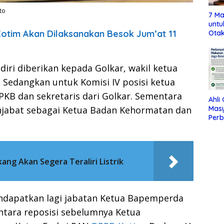
to
7 Ma
untu
tim Akan Dilaksanakan Besok Jum’at 11
Otak
diri diberikan kepada Golkar, wakil ketua
a. Sedangkan untuk Komisi IV posisi ketua
PKB dan sekretaris dari Golkar. Sementara
Ahli
Mas
njabat sebagai Ketua Badan Kehormatan dan
Per
Maka
Jag
ang Akan Segera Teraliri Listrik
ndapatkan lagi jabatan Ketua Bapemperda
entara reposisi sebelumnya Ketua