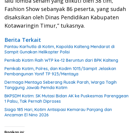
lalu lomba senam yang diikuti oleh 38 tim,
Fashion Show sebanyak 86 peserta, yang sudah
disaksikan oleh Dinas Pendidikan Kabupaten
Kotawaringin Timur,” tukasnya.
Berita Terkait
Pantau Karhutla di Kotim, Kapolda Kalteng Mendarat di
Sampit Gunakan Helikopter Polisi
Pemkab Kotim Raih WTP ke-12 Beruntun dari BPK Kalteng
Pemkab Kotim, Polres, dan Kodim 1015/Sampit Jelaskan
Pembangunan Yonif TP 923/Mentaya
Dermaga Mentaya Seberang Rusak Parah, Warga Tagih
Tanggung Jawab Pemda Kotim
BKPSDM Kotim: SK Mutasi Bidan AK ke Puskesmas Parenggean
1 Palsu, Tak Pernah Diproses
Siaga 185 Hari, Kotim Antisipasi Kemarau Panjang dan
Ancaman El Nino 2026
Bagikan ini: