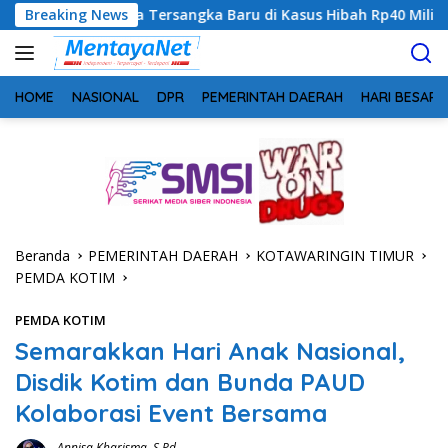
Langsung
 Tersangka Baru di Kasus Hibah Rp40 Miliar
Breaking News
Bukan Seka
ke
konten
HOME
NASIONAL
DPR
PEMERINTAH DAERAH
HARI BESAR
Beranda
PEMERINTAH DAERAH
KOTAWARINGIN TIMUR
PEMDA KOTIM
PEMDA KOTIM
Semarakkan Hari Anak Nasional,
Disdik Kotim dan Bunda PAUD
Kolaborasi Event Bersama
Annisa Kharisma, S.Pd