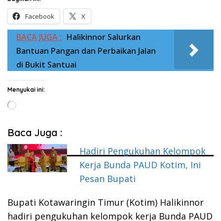
Facebook
X
BACA JUGA :
Halikinnor Salurkan
Bantuan Pangan dan Perbaikan Jalan
di Bukit Santuai
Menyukai ini:
Memuat...
Baca Juga :
Hadiri Pengukuhan Kelompok
Kerja Bunda PAUD Kotim, Ini
Pesan Bupati
Bupati Kotawaringin Timur (Kotim) Halikinnor
hadiri pengukuhan kelompok kerja Bunda PAUD