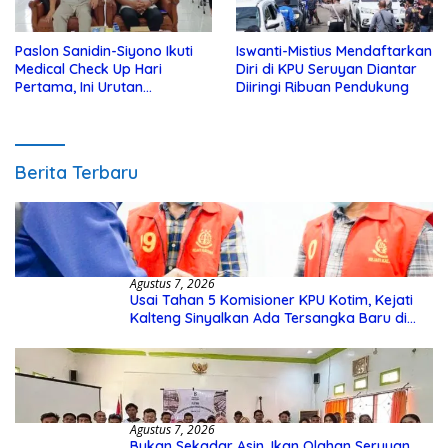
Paslon Sanidin-Siyono Ikuti
Iswanti-Mistius Mendaftarkan
Medical Check Up Hari
Diri di KPU Seruyan Diantar
Pertama, Ini Urutan
Diiringi Ribuan Pendukung
Pengecekannya
Berita Terbaru
Agustus 7, 2026
Usai Tahan 5 Komisioner KPU Kotim, Kejati
Kalteng Sinyalkan Ada Tersangka Baru di
Kasus Hibah Rp40 Miliar
Agustus 7, 2026
Bukan Sekadar Asin, Ikan Olahan Seruyan