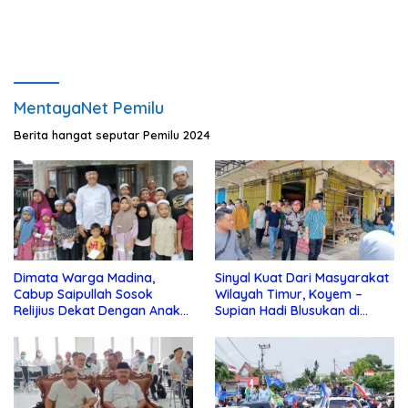
MentayaNet Pemilu
Berita hangat seputar Pemilu 2024
Dimata Warga Madina,
Sinyal Kuat Dari Masyarakat
Cabup Saipullah Sosok
Wilayah Timur, Koyem –
Relijius Dekat Dengan Anak
Supian Hadi Blusukan di
Yatim
Kotim