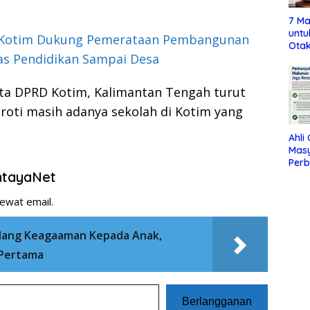
7 Ma
untu
Kotim Dukung Pemerataan Pembangunan
Otak
tas Pendidikan Sampai Desa
ta DPRD Kotim, Kalimantan Tengah turut
oti masih adanya sekolah di Kotim yang
Ahli
Mas
Per
entayaNet
Maka
Jag
ewat email.
dang Keagaaman Kepada Anak,
 Pertama
Berlangganan