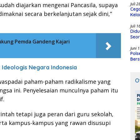
i sudah diajarkan mengenai Pancasila, supaya
Juli 
Cega
dimaknai secara berkelanjutan sejak dini,”
Kelo
SMK
Juli 
Didu
Seor
ukung Pemda Gandeng Kajari
Juni 
Pols
Bers
r Ideologis Negara Indonesia
O
waspadai paham-paham radikalisme yang
ngsa ini. Penyelesaian munculnya paham itu
f.
ntah tetapi juga peran dari guru sekolah,
erta kampus-kampus yang rawan disusupi