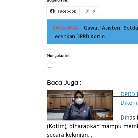
Bagikan ini:
Facebook
X
BACA JUGA :
Gawat! Asisten I Setd
Lecehkan DPRD Kotim
Menyukai ini:
Memuat...
Baca Juga :
DPRD 
Dikem
Dinas 
(Kotim), diharapkan mampu membe
secara kekinian…