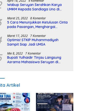
2
April 18, 2022
9 Komentar
Wabup Seruyan Serahkan Karya
UMKM Kepada Sandiaga Uno di
Istiqlal Halal Expo
3
Maret 25, 2022
8 Komentar
5 Cara Menunjukkan Ketulusan Cinta
pada Pasangan, Menghargai
Sepenuh Hati
4
Maret 17, 2022
7 Komentar
Optimis! STKIP Muhammadiyah
Sampit Siap Jadi UMSA
5
Mei 8, 2022
7 Komentar
Bupati Yulhaidir Tinjau Langsung
Asrama Mahasiswa Seruyan di
Banjarmasin
ita Artikel