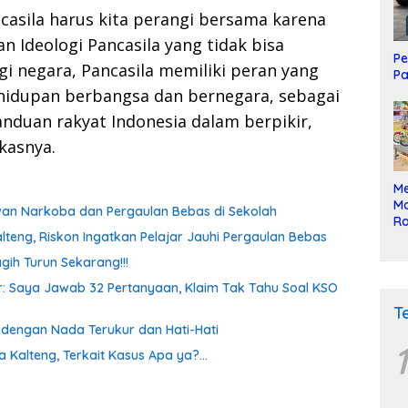
casila harus kita perangi bersama karena
 Ideologi Pancasila yang tidak bisa
Pe
ogi negara, Pancasila memiliki peran yang
Pa
ehidupan berbangsa dan bernegara, sebagai
nduan rakyat Indonesia dalam berpikir,
kasnya.
Me
Mo
awan Narkoba dan Pergaulan Bebas di Sekolah
Ra
lteng, Riskon Ingatkan Pelajar Jauhi Pergaulan Bebas
ke
gih Turun Sekarang!!!
oor: Saya Jawab 32 Pertanyaan, Klaim Tak Tahu Soal KSO
T
a dengan Nada Terukur dan Hati-Hati
1
a Kalteng, Terkait Kasus Apa ya?…