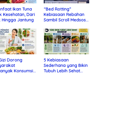
nfaat Ikan Tuna
“Bed Rotting”
k Kesehatan, Dari
Kebiasaan Rebahan
 Hingga Jantung
Sambil Scroll Medsos
yang Ternyata Tanda
Depresi
 Gizi Dorong
5 Kebiasaan
yarakat
Sederhana yang Bikin
banyak Konsumsi
Tubuh Lebih Sehat
nan Utuh untuk
Tanpa Ribet
a Kesehatan