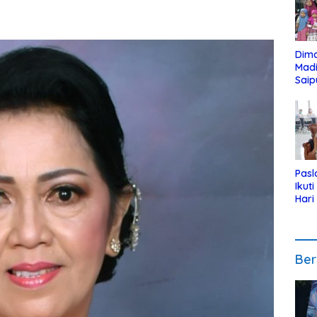
Dim
Mad
Saip
Reli
Anak
Pasl
Ikut
Hari
Urut
Pen
Ber