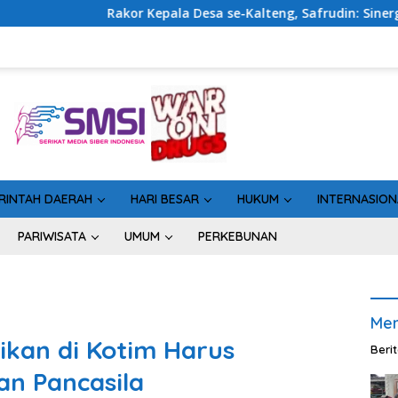
ala Desa se-Kalteng, Safrudin: Sinergi Pemerintahan Penting
RINTAH DAERAH
HARI BESAR
HUKUM
INTERNASION
PARIWISATA
UMUM
PERKEBUNAN
Men
kan di Kotim Harus
Beri
n Pancasila