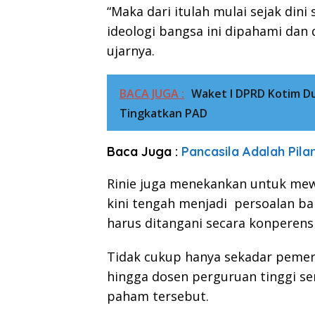
“Maka dari itulah mulai sejak din
ideologi bangsa ini dipahami dan 
ujarnya.
BACA JUGA :
Waket I DPRD Kotim D
Tingkatkan PAD
Baca Juga :
Pancasila Adalah Pila
Rinie juga menekankan untuk me
kini tengah menjadi persoalan ba
harus ditangani secara konperensi
Tidak cukup hanya sekadar pemeri
hingga dosen perguruan tinggi s
paham tersebut.