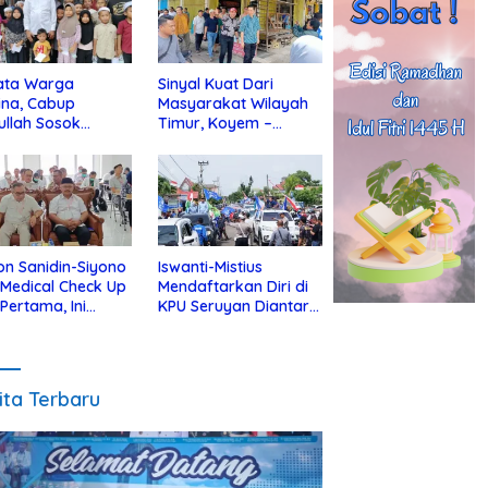
ata Warga
Sinyal Kuat Dari
ina, Cabup
Masyarakat Wilayah
ullah Sosok
Timur, Koyem –
jius Dekat Dengan
Supian Hadi Blusukan
 Yatim
di Kotim
on Sanidin-Siyono
Iswanti-Mistius
i Medical Check Up
Mendaftarkan Diri di
 Pertama, Ini
KPU Seruyan Diantar
an
Diiringi Ribuan
gecekannya
Pendukung
ita Terbaru