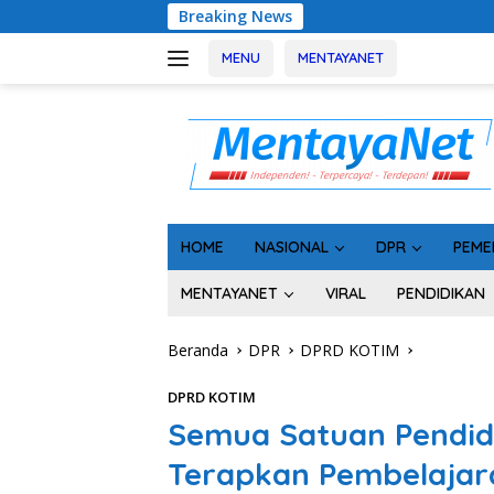
Langsung
Breaking News
Rakor Kep
ke
konten
MENU
MENTAYANET
HOME
NASIONAL
DPR
PEME
MENTAYANET
VIRAL
PENDIDIKAN
Beranda
DPR
DPRD KOTIM
DPRD KOTIM
Semua Satuan Pendidi
Terapkan Pembelajara