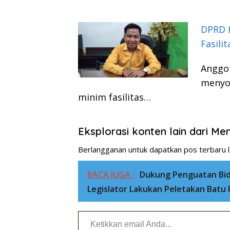
DPRD 
Fasili
Anggo
menyor
minim fasilitas…
Eksplorasi konten lain dari M
Berlangganan untuk dapatkan pos terbaru l
BACA JUGA :
Dukung Penguatan Bi
Legislator Lakukan Peletakan Batu
Ketikkan email Anda...