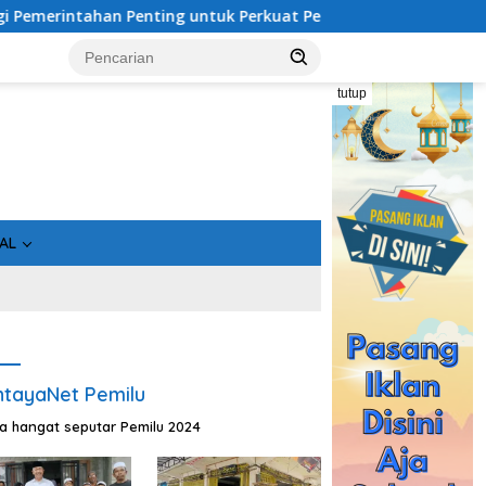
 untuk Perkuat Pembangunan Desa
Usai Tahan 5 Komision
tutup
AL
tayaNet Pemilu
ta hangat seputar Pemilu 2024