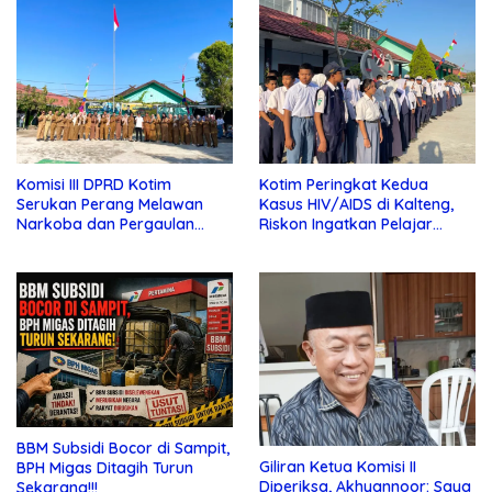
Komisi III DPRD Kotim
Kotim Peringkat Kedua
Serukan Perang Melawan
Kasus HIV/AIDS di Kalteng,
Narkoba dan Pergaulan
Riskon Ingatkan Pelajar
Bebas di Sekolah
Jauhi Pergaulan Bebas
BBM Subsidi Bocor di Sampit,
Giliran Ketua Komisi II
BPH Migas Ditagih Turun
Diperiksa, Akhyannoor: Saya
Sekarang!!!