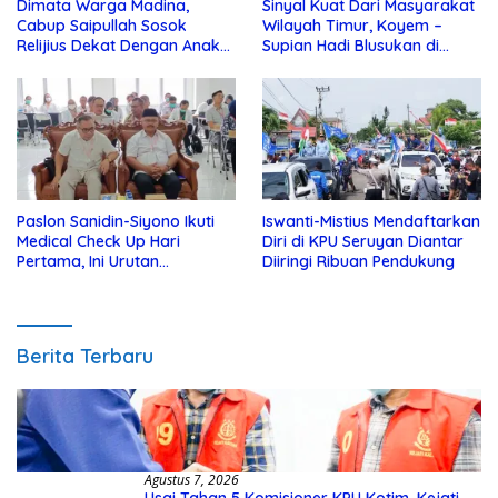
Dimata Warga Madina,
Sinyal Kuat Dari Masyarakat
Cabup Saipullah Sosok
Wilayah Timur, Koyem –
Relijius Dekat Dengan Anak
Supian Hadi Blusukan di
Yatim
Kotim
Paslon Sanidin-Siyono Ikuti
Iswanti-Mistius Mendaftarkan
Medical Check Up Hari
Diri di KPU Seruyan Diantar
Pertama, Ini Urutan
Diiringi Ribuan Pendukung
Pengecekannya
Berita Terbaru
Agustus 7, 2026