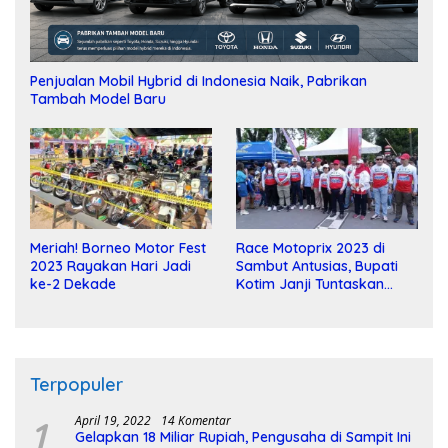
Penjualan Mobil Hybrid di Indonesia Naik, Pabrikan
Tambah Model Baru
Meriah! Borneo Motor Fest
Race Motoprix 2023 di
2023 Rayakan Hari Jadi
Sambut Antusias, Bupati
ke-2 Dekade
Kotim Janji Tuntaskan
Pembangunan Sirkuit
Terpopuler
1
April 19, 2022
14 Komentar
Gelapkan 18 Miliar Rupiah, Pengusaha di Sampit Ini