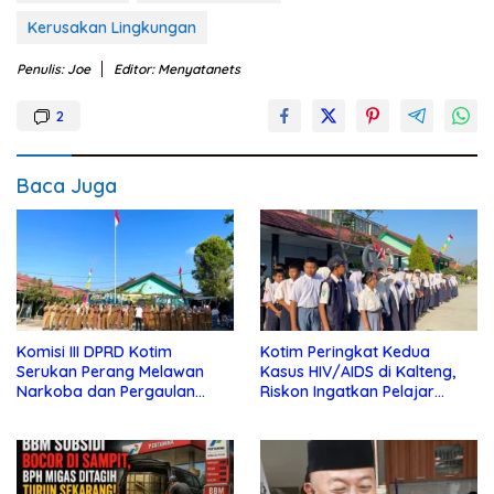
Kerusakan Lingkungan
Penulis: Joe
Editor: Menyatanets
2
Baca Juga
Komisi III DPRD Kotim
Kotim Peringkat Kedua
Serukan Perang Melawan
Kasus HIV/AIDS di Kalteng,
Narkoba dan Pergaulan
Riskon Ingatkan Pelajar
Bebas di Sekolah
Jauhi Pergaulan Bebas