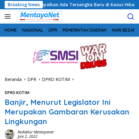
Langsung
Sinyalkan Ada Tersangka Baru di Kasus Hibah Rp40 Miliar
Breaking News
ke
konten
HOME
NASIONAL
DPR
PEMERINTAH DAERAH
HARI BESAR
Beranda
DPR
DPRD KOTIM
DPRD KOTIM
Banjir, Menurut Legislator Ini
Merupakan Gambaran Kerusakan
Lingkungan
Redaktur Mentayanet
Juni 2, 2022