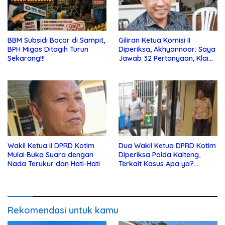
BBM Subsidi Bocor di Sampit,
Giliran Ketua Komisi II
BPH Migas Ditagih Turun
Diperiksa, Akhyannoor: Saya
Sekarang!!!
Jawab 32 Pertanyaan, Klaim
Tak Tahu Soal KSO Agrinas
Wakil Ketua II DPRD Kotim
Dua Wakil Ketua DPRD Kotim
Mulai Buka Suara dengan
Diperiksa Polda Kalteng,
Nada Terukur dan Hati-Hati
Terkait Kasus Apa ya?…
Rekomendasi untuk kamu