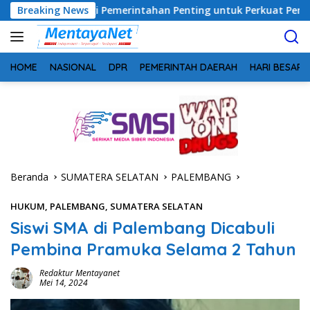
Langsung
inergi Pemerintahan Penting untuk Perkuat Pembangunan Desa
Breaking News
ke
konten
HOME
NASIONAL
DPR
PEMERINTAH DAERAH
HARI BESAR
Beranda
SUMATERA SELATAN
PALEMBANG
HUKUM
,
PALEMBANG
,
SUMATERA SELATAN
Siswi SMA di Palembang Dicabuli
Pembina Pramuka Selama 2 Tahun
Redaktur Mentayanet
Mei 14, 2024