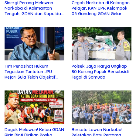
Sinergi Perang Melawan
Cegah Narkoba di Kalangan
Narkoba di Kalimantan
Pelajar, KKN UPR Kelompok
Tengah, GDAN dan Kapolda
03 Gandeng GDAN Gelar
Kalteng Siapkan Deklarasi
Sosialisasi di SMKN 3 Buntok
Akbar
Tim Penasihat Hukum
Polsek Jaya Karya Ungkap
Tegaskan Tuntutan JPU
80 Karung Pupuk Bersubsidi
Kejari Sula Telah Objektif
Ilegal di Samuda
dan Sesuai Fakta
Persidangan
Dayak Melawan! Ketua GDAN
Bersatu Lawan Narkoba!
Ririn Binti Dirikan Posko
Peletakan Batu Pertama