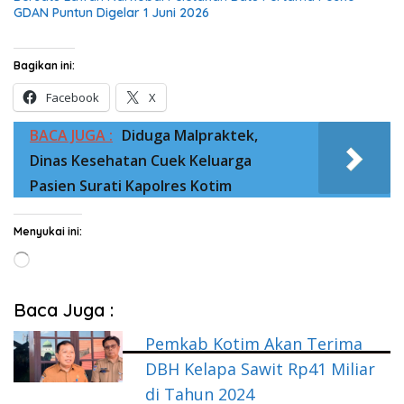
GDAN Puntun Digelar 1 Juni 2026
Bagikan ini:
Facebook
X
BACA JUGA :
Diduga Malpraktek,
Dinas Kesehatan Cuek Keluarga
Pasien Surati Kapolres Kotim
Menyukai ini:
Memuat...
Baca Juga :
Pemkab Kotim Akan Terima
DBH Kelapa Sawit Rp41 Miliar
di Tahun 2024