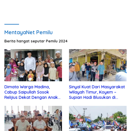
MentayaNet Pemilu
Berita hangat seputar Pemilu 2024
Dimata Warga Madina,
Sinyal Kuat Dari Masyarakat
Cabup Saipullah Sosok
Wilayah Timur, Koyem –
Relijius Dekat Dengan Anak
Supian Hadi Blusukan di
Yatim
Kotim