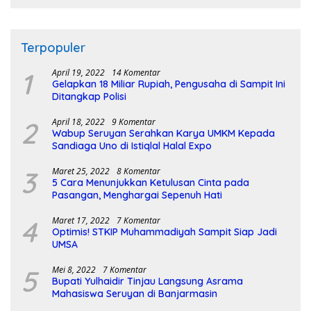
Terpopuler
1
April 19, 2022
14 Komentar
Gelapkan 18 Miliar Rupiah, Pengusaha di Sampit Ini
Ditangkap Polisi
2
April 18, 2022
9 Komentar
Wabup Seruyan Serahkan Karya UMKM Kepada
Sandiaga Uno di Istiqlal Halal Expo
3
Maret 25, 2022
8 Komentar
5 Cara Menunjukkan Ketulusan Cinta pada
Pasangan, Menghargai Sepenuh Hati
4
Maret 17, 2022
7 Komentar
Optimis! STKIP Muhammadiyah Sampit Siap Jadi
UMSA
5
Mei 8, 2022
7 Komentar
Bupati Yulhaidir Tinjau Langsung Asrama
Mahasiswa Seruyan di Banjarmasin