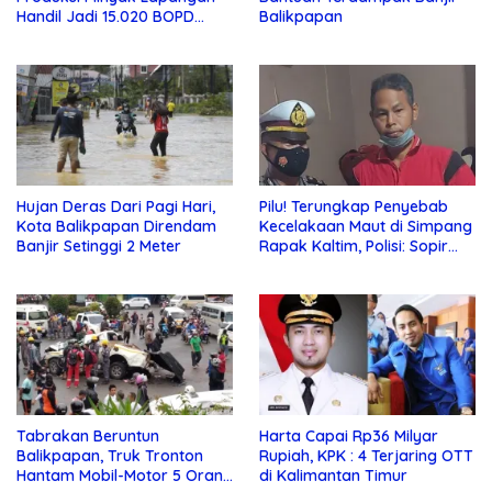
Handil Jadi 15.020 BOPD
Balikpapan
Lewat Program Rejuvenation
Hujan Deras Dari Pagi Hari,
Pilu! Terungkap Penyebab
Kota Balikpapan Direndam
Kecelakaan Maut di Simpang
Banjir Setinggi 2 Meter
Rapak Kaltim, Polisi: Sopir
Truk Enggan Memutar
Tabrakan Beruntun
Harta Capai Rp36 Milyar
Balikpapan, Truk Tronton
Rupiah, KPK : 4 Terjaring OTT
Hantam Mobil-Motor 5 Orang
di Kalimantan Timur