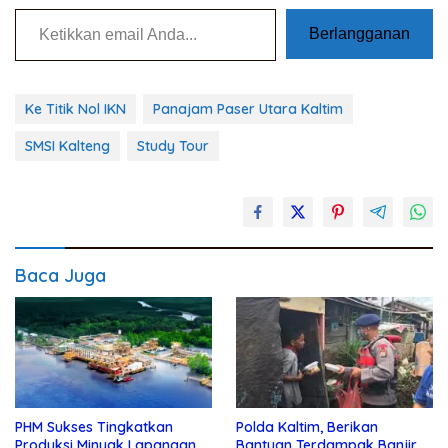
Ketikkan email Anda...
Berlangganan
Ke Titik Nol IKN
Panajam Paser Utara Kaltim
SMSI Kalteng
Study Tour
Baca Juga
PHM Sukses Tingkatkan
Polda Kaltim, Berikan
Produksi Minyak Lapangan
Bantuan Terdampak Banjir