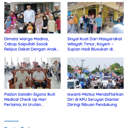
Dimata Warga Madina,
Sinyal Kuat Dari Masyarakat
Cabup Saipullah Sosok
Wilayah Timur, Koyem –
Relijius Dekat Dengan Anak
Supian Hadi Blusukan di
Yatim
Kotim
Paslon Sanidin-Siyono Ikuti
Iswanti-Mistius Mendaftarkan
Medical Check Up Hari
Diri di KPU Seruyan Diantar
Pertama, Ini Urutan
Diiringi Ribuan Pendukung
Pengecekannya