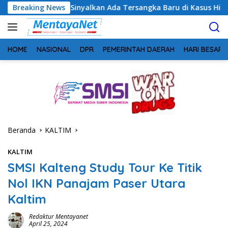
Langsung
ng Sinyalkan Ada Tersangka Baru di Kasus Hibah Rp40 Miliar
Breaking News
ke
konten
HOME
NASIONAL
DPR
PEMERINTAH DAERAH
HARI BESAR
Beranda
KALTIM
KALTIM
SMSI Kalteng Study Tour Ke Titik
Nol IKN Panajam Paser Utara
Kaltim
Redaktur Mentayanet
April 25, 2024