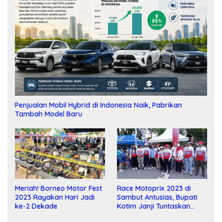
Penjualan Mobil Hybrid di Indonesia Naik, Pabrikan
Tambah Model Baru
Meriah! Borneo Motor Fest
Race Motoprix 2023 di
2023 Rayakan Hari Jadi
Sambut Antusias, Bupati
ke-2 Dekade
Kotim Janji Tuntaskan
Pembangunan Sirkuit