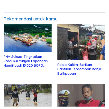
Tewas di Tempat
Rekomendasi untuk kamu
PHM Sukses Tingkatkan
Produksi Minyak Lapangan
Polda Kaltim, Berikan
Handil Jadi 15.020 BOPD
Bantuan Terdampak Banjir
Lewat Program Rejuvenation
Balikpapan