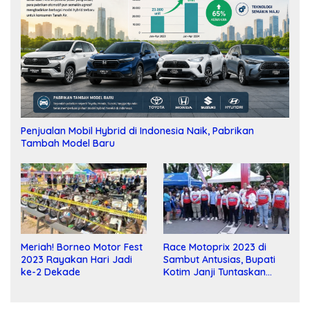
Penjualan Mobil Hybrid di Indonesia Naik, Pabrikan
Tambah Model Baru
Meriah! Borneo Motor Fest
Race Motoprix 2023 di
2023 Rayakan Hari Jadi
Sambut Antusias, Bupati
ke-2 Dekade
Kotim Janji Tuntaskan
Pembangunan Sirkuit