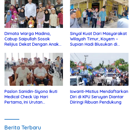
Dimata Warga Madina,
Sinyal Kuat Dari Masyarakat
Cabup Saipullah Sosok
Wilayah Timur, Koyem –
Relijius Dekat Dengan Anak
Supian Hadi Blusukan di
Yatim
Kotim
Paslon Sanidin-Siyono Ikuti
Iswanti-Mistius Mendaftarkan
Medical Check Up Hari
Diri di KPU Seruyan Diantar
Pertama, Ini Urutan
Diiringi Ribuan Pendukung
Pengecekannya
Berita Terbaru