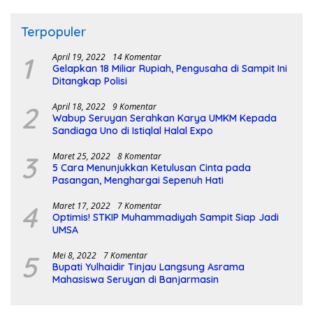
Terpopuler
1
April 19, 2022
14 Komentar
Gelapkan 18 Miliar Rupiah, Pengusaha di Sampit Ini
Ditangkap Polisi
2
April 18, 2022
9 Komentar
Wabup Seruyan Serahkan Karya UMKM Kepada
Sandiaga Uno di Istiqlal Halal Expo
3
Maret 25, 2022
8 Komentar
5 Cara Menunjukkan Ketulusan Cinta pada
Pasangan, Menghargai Sepenuh Hati
4
Maret 17, 2022
7 Komentar
Optimis! STKIP Muhammadiyah Sampit Siap Jadi
UMSA
5
Mei 8, 2022
7 Komentar
Bupati Yulhaidir Tinjau Langsung Asrama
Mahasiswa Seruyan di Banjarmasin