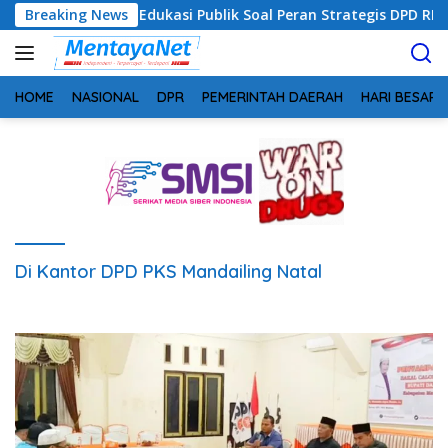
Langsung
teng Siap Edukasi Publik Soal Peran Strategis DPD RI
Breaking News
S
ke
konten
HOME
NASIONAL
DPR
PEMERINTAH DAERAH
HARI BESAR
Di Kantor DPD PKS Mandailing Natal