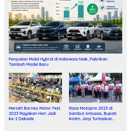
Penjualan Mobil Hybrid di Indonesia Naik, Pabrikan
Tambah Model Baru
Meriah! Borneo Motor Fest
Race Motoprix 2023 di
2023 Rayakan Hari Jadi
Sambut Antusias, Bupati
ke-2 Dekade
Kotim Janji Tuntaskan
Pembangunan Sirkuit