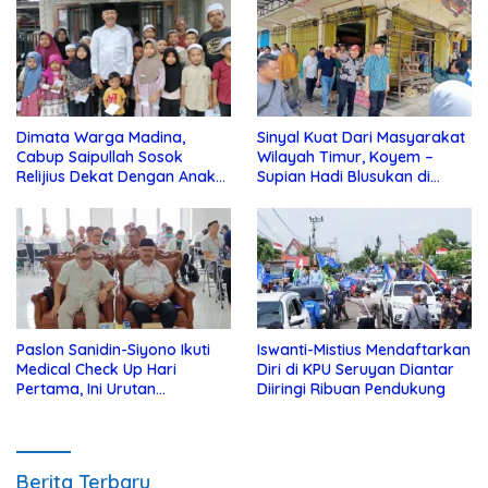
Dimata Warga Madina,
Sinyal Kuat Dari Masyarakat
Cabup Saipullah Sosok
Wilayah Timur, Koyem –
Relijius Dekat Dengan Anak
Supian Hadi Blusukan di
Yatim
Kotim
Paslon Sanidin-Siyono Ikuti
Iswanti-Mistius Mendaftarkan
Medical Check Up Hari
Diri di KPU Seruyan Diantar
Pertama, Ini Urutan
Diiringi Ribuan Pendukung
Pengecekannya
Berita Terbaru