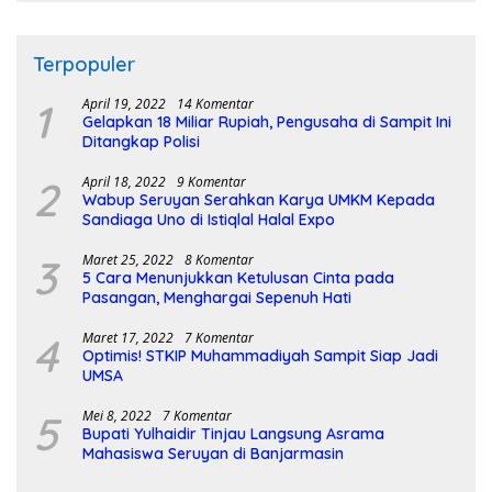
Terpopuler
1
April 19, 2022
14 Komentar
Gelapkan 18 Miliar Rupiah, Pengusaha di Sampit Ini
Ditangkap Polisi
2
April 18, 2022
9 Komentar
Wabup Seruyan Serahkan Karya UMKM Kepada
Sandiaga Uno di Istiqlal Halal Expo
3
Maret 25, 2022
8 Komentar
5 Cara Menunjukkan Ketulusan Cinta pada
Pasangan, Menghargai Sepenuh Hati
4
Maret 17, 2022
7 Komentar
Optimis! STKIP Muhammadiyah Sampit Siap Jadi
UMSA
5
Mei 8, 2022
7 Komentar
Bupati Yulhaidir Tinjau Langsung Asrama
Mahasiswa Seruyan di Banjarmasin