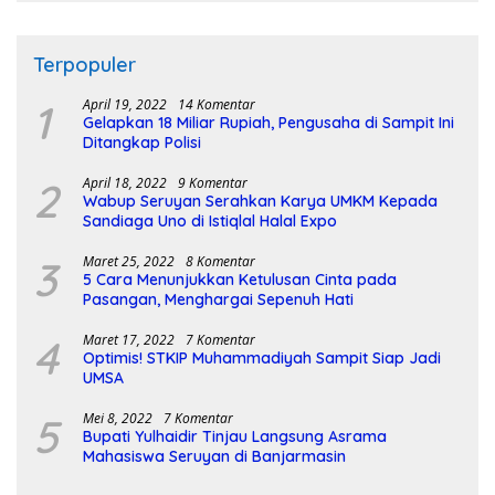
Terpopuler
1
April 19, 2022
14 Komentar
Gelapkan 18 Miliar Rupiah, Pengusaha di Sampit Ini
Ditangkap Polisi
2
April 18, 2022
9 Komentar
Wabup Seruyan Serahkan Karya UMKM Kepada
Sandiaga Uno di Istiqlal Halal Expo
3
Maret 25, 2022
8 Komentar
5 Cara Menunjukkan Ketulusan Cinta pada
Pasangan, Menghargai Sepenuh Hati
4
Maret 17, 2022
7 Komentar
Optimis! STKIP Muhammadiyah Sampit Siap Jadi
UMSA
5
Mei 8, 2022
7 Komentar
Bupati Yulhaidir Tinjau Langsung Asrama
Mahasiswa Seruyan di Banjarmasin