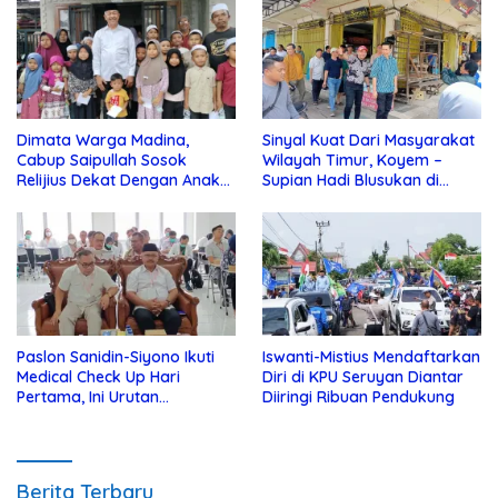
Dimata Warga Madina,
Sinyal Kuat Dari Masyarakat
Cabup Saipullah Sosok
Wilayah Timur, Koyem –
Relijius Dekat Dengan Anak
Supian Hadi Blusukan di
Yatim
Kotim
Paslon Sanidin-Siyono Ikuti
Iswanti-Mistius Mendaftarkan
Medical Check Up Hari
Diri di KPU Seruyan Diantar
Pertama, Ini Urutan
Diiringi Ribuan Pendukung
Pengecekannya
Berita Terbaru