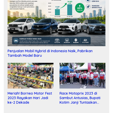
Penjualan Mobil Hybrid di Indonesia Naik, Pabrikan
Tambah Model Baru
Meriah! Borneo Motor Fest
Race Motoprix 2023 di
2023 Rayakan Hari Jadi
Sambut Antusias, Bupati
ke-2 Dekade
Kotim Janji Tuntaskan
Pembangunan Sirkuit