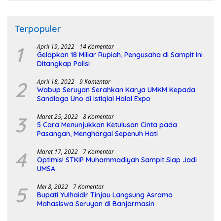
Terpopuler
1
April 19, 2022
14 Komentar
Gelapkan 18 Miliar Rupiah, Pengusaha di Sampit Ini
Ditangkap Polisi
2
April 18, 2022
9 Komentar
Wabup Seruyan Serahkan Karya UMKM Kepada
Sandiaga Uno di Istiqlal Halal Expo
3
Maret 25, 2022
8 Komentar
5 Cara Menunjukkan Ketulusan Cinta pada
Pasangan, Menghargai Sepenuh Hati
4
Maret 17, 2022
7 Komentar
Optimis! STKIP Muhammadiyah Sampit Siap Jadi
UMSA
5
Mei 8, 2022
7 Komentar
Bupati Yulhaidir Tinjau Langsung Asrama
Mahasiswa Seruyan di Banjarmasin