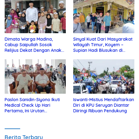
Dimata Warga Madina,
Sinyal Kuat Dari Masyarakat
Cabup Saipullah Sosok
Wilayah Timur, Koyem –
Relijius Dekat Dengan Anak
Supian Hadi Blusukan di
Yatim
Kotim
Paslon Sanidin-Siyono Ikuti
Iswanti-Mistius Mendaftarkan
Medical Check Up Hari
Diri di KPU Seruyan Diantar
Pertama, Ini Urutan
Diiringi Ribuan Pendukung
Pengecekannya
Berita Terbaru