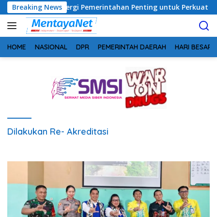
Langsung
afrudin: Sinergi Pemerintahan Penting untuk Perkuat Pembang
Breaking News
ke
konten
HOME
NASIONAL
DPR
PEMERINTAH DAERAH
HARI BESAR
Dilakukan Re- Akreditasi