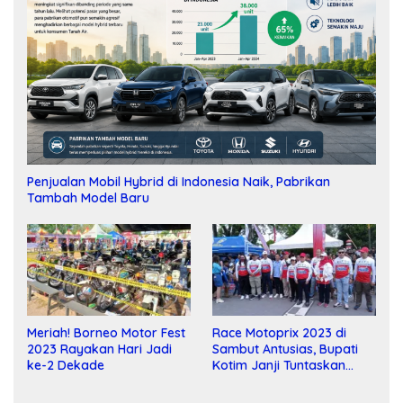
Penjualan Mobil Hybrid di Indonesia Naik, Pabrikan
Tambah Model Baru
Meriah! Borneo Motor Fest
Race Motoprix 2023 di
2023 Rayakan Hari Jadi
Sambut Antusias, Bupati
ke-2 Dekade
Kotim Janji Tuntaskan
Pembangunan Sirkuit