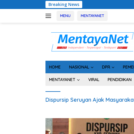
Langsung
Breaking News
Ra
ke
konten
MENU
MENTAYANET
HOME
NASIONAL
DPR
PEME
MENTAYANET
VIRAL
PENDIDIKAN
Dispursip Seruyan Ajak Masyaraka