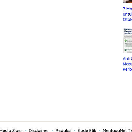
7 Ma
untu
Otak
Ahli
Mas
Per
Maka
Jag
edia Siber
Disclaimer
Redaksi
Kode Etik
MentayaNet T