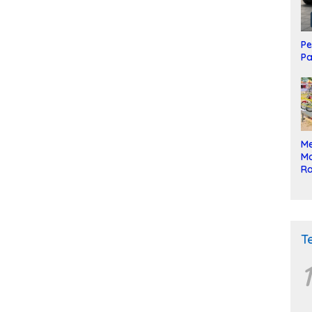
Pe
Pa
Me
Mo
Ra
ke
T
1