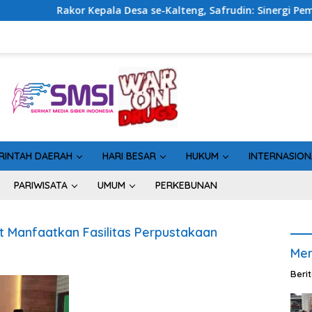
kor Kepala Desa se-Kalteng, Safrudin: Sinergi Pemerintahan 
RINTAH DAERAH
HARI BESAR
HUKUM
INTERNASION
PARIWISATA
UMUM
PERKEBUNAN
t Manfaatkan Fasilitas Perpustakaan
Men
Beri