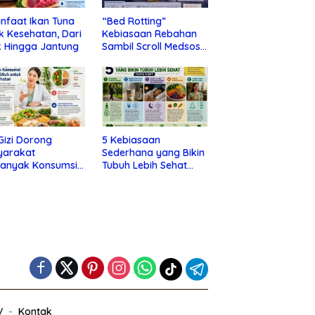
nfaat Ikan Tuna
“Bed Rotting”
k Kesehatan, Dari
Kebiasaan Rebahan
 Hingga Jantung
Sambil Scroll Medsos
yang Ternyata Tanda
Depresi
 Gizi Dorong
5 Kebiasaan
yarakat
Sederhana yang Bikin
banyak Konsumsi
Tubuh Lebih Sehat
nan Utuh untuk
Tanpa Ribet
a Kesehatan
V
Kontak