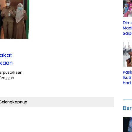
Dim
Mad
Saip
Reli
Anak
rakat
akaan
Perpustakaan
Pasl
 Tenggah
Ikut
Hari
Urut
Pen
Selengkapnya
Ber