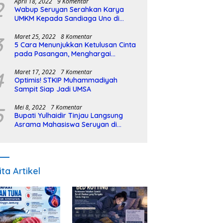
2
April 18, 2022
9 Komentar
Wabup Seruyan Serahkan Karya
UMKM Kepada Sandiaga Uno di
Istiqlal Halal Expo
3
Maret 25, 2022
8 Komentar
5 Cara Menunjukkan Ketulusan Cinta
pada Pasangan, Menghargai
Sepenuh Hati
4
Maret 17, 2022
7 Komentar
Optimis! STKIP Muhammadiyah
Sampit Siap Jadi UMSA
5
Mei 8, 2022
7 Komentar
Bupati Yulhaidir Tinjau Langsung
Asrama Mahasiswa Seruyan di
Banjarmasin
ita Artikel