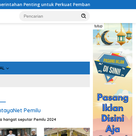
Penting untuk Perkuat Pembangunan Desa
Usai Tahan 5 K
tutup
AL
tayaNet Pemilu
ta hangat seputar Pemilu 2024