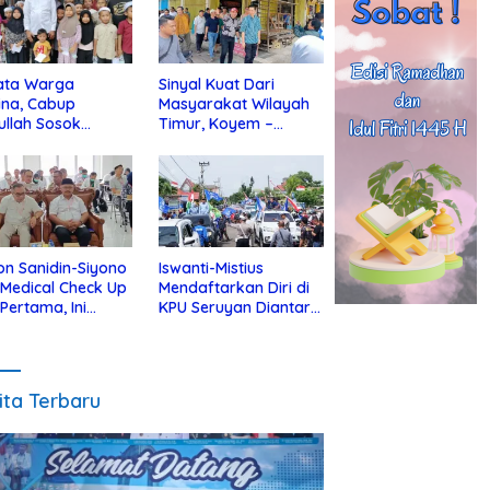
ata Warga
Sinyal Kuat Dari
ina, Cabup
Masyarakat Wilayah
ullah Sosok
Timur, Koyem –
jius Dekat Dengan
Supian Hadi Blusukan
 Yatim
di Kotim
on Sanidin-Siyono
Iswanti-Mistius
i Medical Check Up
Mendaftarkan Diri di
 Pertama, Ini
KPU Seruyan Diantar
an
Diiringi Ribuan
gecekannya
Pendukung
ita Terbaru