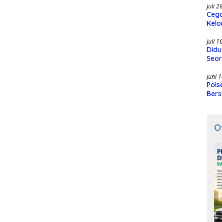
Juli 
Cega
Kelo
SMK
Juli 
Didu
Seor
Juni 
Pols
Bers
O